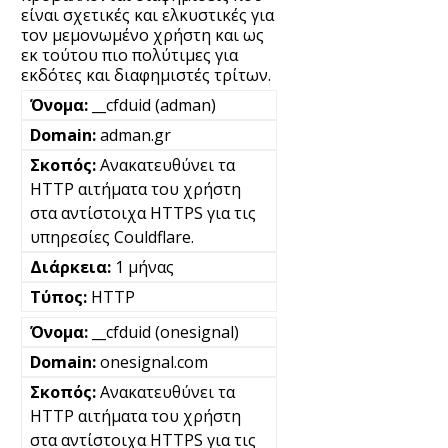
είναι σχετικές και ελκυστικές για
τον μεμονωμένο χρήστη και ως
εκ τούτου πιο πολύτιμες για
εκδότες και διαφημιστές τρίτων.
__cfduid (adman)
adman.gr
Ανακατευθύνει τα
HTTP αιτήματα του χρήστη
στα αντίστοιχα HTTPS για τις
υπηρεσίες Couldflare.
1 μήνας
HTTP
__cfduid (onesignal)
onesignal.com
Ανακατευθύνει τα
HTTP αιτήματα του χρήστη
στα αντίστοιχα HTTPS για τις