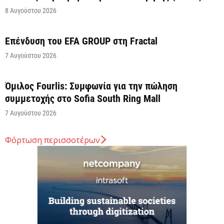
8 Αυγούστου 2026
Επένδυση του EFA GROUP στη Fractal
7 Αυγούστου 2026
Όμιλος Fourlis: Συμφωνία για την πώληση
συμμετοχής στο Sofia South Ring Mall
7 Αυγούστου 2026
Φόρτωση περισσοτέρων
Σταύρος Καλαφάτης: «Έχουμε δημιουργήσει 20.000
νέες θέσεις εργασίας υψηλής εξειδίκευσης τα
τελευταία επτά χρόνια...
7 Αυγούστου 2026
Θεσσαλονίκη: Οι αλλαγές στις λεωφορειακές