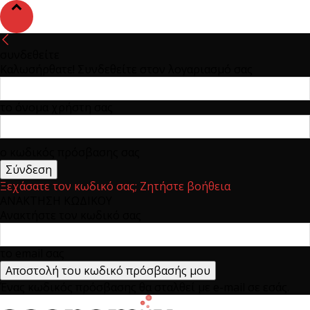
συνδεθείτε
Καλωσήρθατε! Συνδεθείτε στον λογαριασμό σας
το όνομα χρήστη σας
ο κωδικός πρόσβασης σας
Ξεχάσατε τον κωδικό σας; Ζητήστε βοήθεια
ΑΝΑΚΤΗΣΗ ΚΩΔΙΚΟΥ
Ανακτήστε τον κωδικό σας
το email σας
Ένας κωδικός πρόσβασης θα σταλθεί με e-mail σε εσάς.