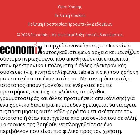
7 Αυγούστου 2026
Όροι Χρήσης
Πολιτική Cookies
Πολιτική Προστασίας Προσωπικών Δεδομένων
© 2026 Economix – Με την επιφύλαξη παντός δικαιώματος.
Τα αρχεία αναγνώρισης cookies είναι
αυτοεγκαθιστώμενα αρχεία κειμένου, με
σύντομο περιεχόμενο, που αποθηκεύονται επιτρεπτά
στον ηλεκτρονικό υπολογιστή ή άλλες ηλεκτρονικές
συσκευές (λ.χ. κινητά τηλέφωνα, tablets κ.ο.κ.) του χρήστη,
που επισκέπτεται έναν ιστότοπο. Με τον τρόπο αυτό, ο
ιστότοπος απομνημονεύει τις ενέργειες και τις
προτιμήσεις σας (π.χ. τη γλώσσα, το μέγεθος
γραμματοσειράς και άλλες προτιμήσεις απεικόνισης) για
ένα χρονικό διάστημα, κι έτσι δεν χρειάζεται να εισάγετε
τις προτιμήσεις αυτές κάθε φορά που επισκέπτεστε τον
ιστότοπο ή όταν περιηγείστε από μια σελίδα του σε άλλη.
Τα cookies σας βοηθούν να πλοηγηθείτε σε ένα
περιβάλλον που είναι πιο φιλικό προς τον χρήστη.