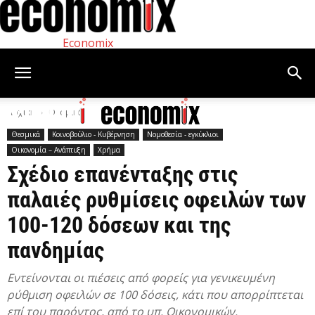
Economix
Αρχική
Θεσμικά
Θεσμικά
Κοινοβούλιο - Κυβέρνηση
Νομοθεσία - εγκύκλιοι
Οικονομία – Ανάπτυξη
Χρήμα
Σχέδιο επανένταξης στις
παλαιές ρυθμίσεις οφειλών των
100-120 δόσεων και της
πανδημίας
Εντείνονται οι πιέσεις από φορείς για γενικευμένη
ρύθμιση οφειλών σε 100 δόσεις, κάτι που απορρίπτεται
επί του παρόντος, από το υπ. Οικονομικών.