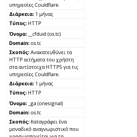
υπηρεσίες Couldflare.
1 μήνας
HTTP
__cfduid (os.tc)
os.tc
Ανακατευθύνει τα
HTTP αιτήματα του χρήστη
στα αντίστοιχα HTTPS για τις
υπηρεσίες Couldflare.
1 μήνας
HTTP
_ga (onesignal)
os.tc
Καταγράφει ένα
μοναδικό αναγνωριστικό που
χρησιμοποιείται για τη