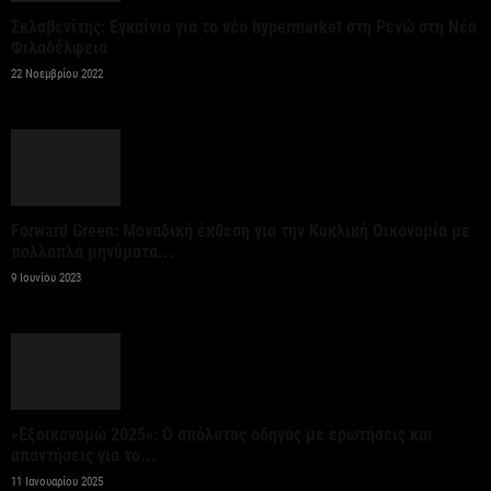
της ΚΑΠ για ενίσχυση της ανταγωνιστικότητας των
Σκλαβενίτης: Εγκαίνια για το νέο hypermarket στη Ρενώ στη Νέα
γεωργικών...
Φιλαδέλφεια
7 Αυγούστου 2026
22 Νοεμβρίου 2022
Στήριξη σε περισσότερους από 1.600 φοιτητές του
Πανεπιστημίου Κρήτης με 3,358 εκατ. ευρώ για...
7 Αυγούστου 2026
Forward Green: Μοναδική έκθεση για την Κυκλική Οικονομία με
πολλαπλά μηνύματα...
Η Deloitte Ελλάδος αποκλειστικός
9 Ιουνίου 2023
χρηματοοικονομικός σύμβουλος του Ομίλου ΔΕΗ
για τη στρατηγική είσοδό του...
7 Αυγούστου 2026
Κορυφώνεται η έξοδος των εκδρομέων – Στο 100%
«Εξοικονομώ 2025»: Ο απόλυτος οδηγός με ερωτήσεις και
η πληρότητα σε πολλά δρομολόγια για...
απαντήσεις για το...
7 Αυγούστου 2026
11 Ιανουαρίου 2025