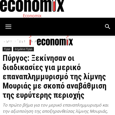
Economix
Αρχική
Έργα
Δημόσια Έργα
Έργα
Δημόσια Έργα
Πύργος: Ξεκίνησαν οι
διαδικασίες για μερικό
επαναπλημμυρισμό της λίμνης
Μουριάς με σκοπό αναβάθμιση
της ευρύτερης περιοχής
Το πρώτο βήμα για τον μερικό επαναπλημμυρισμό και
την αξιοποίηση της αποξηρανθείσας λίμνης Μουριάς,