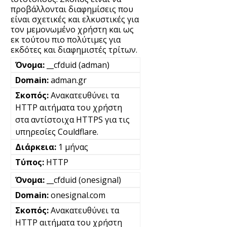
προβάλλονται διαφημίσεις που
είναι σχετικές και ελκυστικές για
τον μεμονωμένο χρήστη και ως
εκ τούτου πιο πολύτιμες για
εκδότες και διαφημιστές τρίτων.
__cfduid (adman)
adman.gr
Ανακατευθύνει τα
HTTP αιτήματα του χρήστη
στα αντίστοιχα HTTPS για τις
υπηρεσίες Couldflare.
1 μήνας
HTTP
__cfduid (onesignal)
onesignal.com
Ανακατευθύνει τα
HTTP αιτήματα του χρήστη