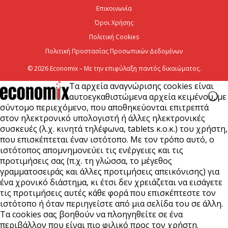
Επικοινωνία
7 Αυγούστου 2026
Όροι Χρήσης
Πολιτική Cookies
Πολιτική Προστασίας Προσωπικών Δεδομένων
© 2026 Economix – Με την επιφύλαξη παντός δικαιώματος.
Τα αρχεία αναγνώρισης cookies είναι
αυτοεγκαθιστώμενα αρχεία κειμένου, με
σύντομο περιεχόμενο, που αποθηκεύονται επιτρεπτά
στον ηλεκτρονικό υπολογιστή ή άλλες ηλεκτρονικές
συσκευές (λ.χ. κινητά τηλέφωνα, tablets κ.ο.κ.) του χρήστη,
που επισκέπτεται έναν ιστότοπο. Με τον τρόπο αυτό, ο
ιστότοπος απομνημονεύει τις ενέργειες και τις
προτιμήσεις σας (π.χ. τη γλώσσα, το μέγεθος
γραμματοσειράς και άλλες προτιμήσεις απεικόνισης) για
ένα χρονικό διάστημα, κι έτσι δεν χρειάζεται να εισάγετε
τις προτιμήσεις αυτές κάθε φορά που επισκέπτεστε τον
ιστότοπο ή όταν περιηγείστε από μια σελίδα του σε άλλη.
Τα cookies σας βοηθούν να πλοηγηθείτε σε ένα
περιβάλλον που είναι πιο φιλικό προς τον χρήστη.