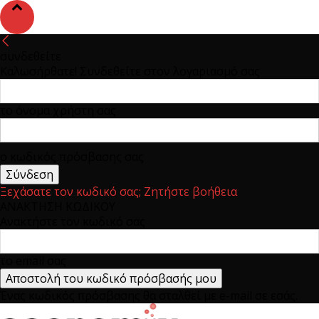
συνδεθείτε
Καλωσήρθατε! Συνδεθείτε στον λογαριασμό σας
το όνομα χρήστη σας
ο κωδικός πρόσβασης σας
Ξεχάσατε τον κωδικό σας; Ζητήστε βοήθεια
ΑΝΑΚΤΗΣΗ ΚΩΔΙΚΟΥ
Ανακτήστε τον κωδικό σας
το email σας
Ένας κωδικός πρόσβασης θα σταλθεί με e-mail σε εσάς.