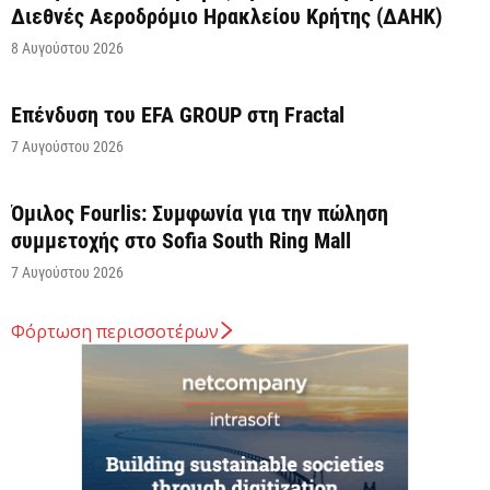
Διεθνές Αεροδρόμιο Ηρακλείου Κρήτης (ΔΑΗΚ)
8 Αυγούστου 2026
Επένδυση του EFA GROUP στη Fractal
7 Αυγούστου 2026
Όμιλος Fourlis: Συμφωνία για την πώληση
συμμετοχής στο Sofia South Ring Mall
7 Αυγούστου 2026
Φόρτωση περισσοτέρων
Σταύρος Καλαφάτης: «Έχουμε δημιουργήσει 20.000
νέες θέσεις εργασίας υψηλής εξειδίκευσης τα
τελευταία επτά χρόνια...
7 Αυγούστου 2026