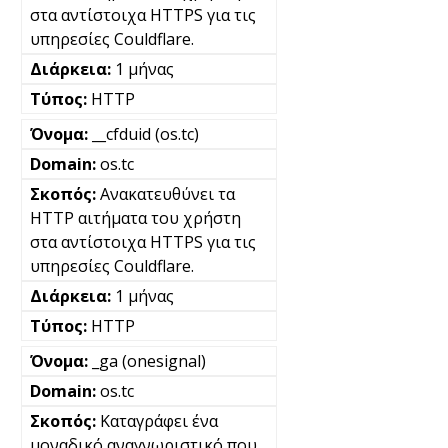
στα αντίστοιχα HTTPS για τις
υπηρεσίες Couldflare.
1 μήνας
HTTP
__cfduid (os.tc)
os.tc
Ανακατευθύνει τα
HTTP αιτήματα του χρήστη
στα αντίστοιχα HTTPS για τις
υπηρεσίες Couldflare.
1 μήνας
HTTP
_ga (onesignal)
os.tc
Καταγράφει ένα
μοναδικό αναγνωριστικό που