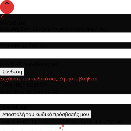
συνδεθείτε
Καλωσήρθατε! Συνδεθείτε στον λογαριασμό σας
το όνομα χρήστη σας
ο κωδικός πρόσβασης σας
Ξεχάσατε τον κωδικό σας; Ζητήστε βοήθεια
ΑΝΑΚΤΗΣΗ ΚΩΔΙΚΟΥ
Ανακτήστε τον κωδικό σας
το email σας
Ένας κωδικός πρόσβασης θα σταλθεί με e-mail σε εσάς.