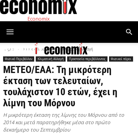
Economix
Αρχική
Φυσικό Περιβάλλον
Κλιματική Αλλαγή
Φυσικό Περιβάλλον
Κλιματική Αλλαγή
Προστασία περιβάλλοντος
Φυσικοί πόροι
ΜΕΤΕΟ/ΕΑΑ: Τη μικρότερη
έκταση των τελευταίων,
τουλάχιστον 10 ετών, έχει η
λίμνη του Μόρνου
Η μικρότερη έκταση της λίμνης του Μόρνου από το
2014 και μετά παρατηρήθηκε μέσα στο πρώτο
δεκαήμερο του Σεπτεμβρίου