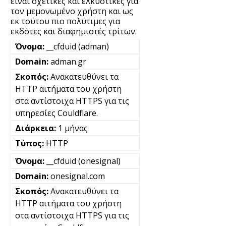
είναι σχετικές και ελκυστικές για
τον μεμονωμένο χρήστη και ως
εκ τούτου πιο πολύτιμες για
εκδότες και διαφημιστές τρίτων.
__cfduid (adman)
adman.gr
Ανακατευθύνει τα
HTTP αιτήματα του χρήστη
στα αντίστοιχα HTTPS για τις
υπηρεσίες Couldflare.
1 μήνας
HTTP
__cfduid (onesignal)
onesignal.com
Ανακατευθύνει τα
HTTP αιτήματα του χρήστη
στα αντίστοιχα HTTPS για τις