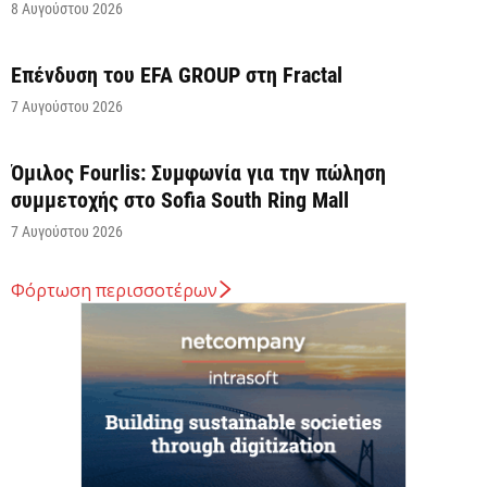
8 Αυγούστου 2026
Επένδυση του EFA GROUP στη Fractal
7 Αυγούστου 2026
Όμιλος Fourlis: Συμφωνία για την πώληση
συμμετοχής στο Sofia South Ring Mall
7 Αυγούστου 2026
Φόρτωση περισσοτέρων
Σταύρος Καλαφάτης: «Έχουμε δημιουργήσει 20.000
νέες θέσεις εργασίας υψηλής εξειδίκευσης τα
τελευταία επτά χρόνια...
7 Αυγούστου 2026
Θεσσαλονίκη: Οι αλλαγές στις λεωφορειακές
γραμμές που θα ισχύσουν με τη λειτουργία της