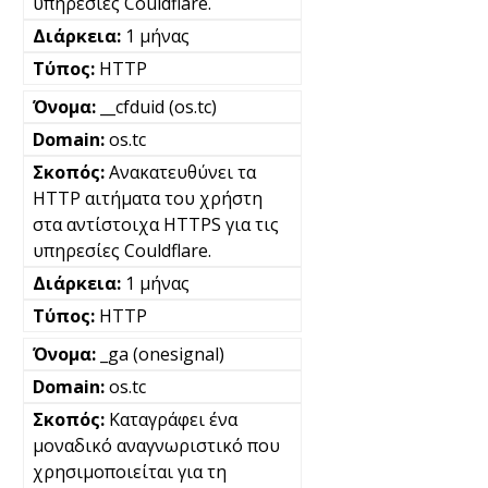
υπηρεσίες Couldflare.
1 μήνας
HTTP
__cfduid (os.tc)
os.tc
Ανακατευθύνει τα
HTTP αιτήματα του χρήστη
στα αντίστοιχα HTTPS για τις
υπηρεσίες Couldflare.
1 μήνας
HTTP
_ga (onesignal)
os.tc
Καταγράφει ένα
μοναδικό αναγνωριστικό που
χρησιμοποιείται για τη