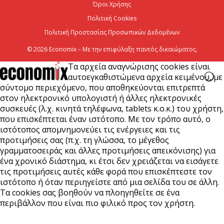
Όροι Χρήσης
Πολιτική Cookies
Πολιτική Προστασίας Προσωπικών Δεδομένων
© 2026 Economix – Με την επιφύλαξη παντός δικαιώματος.
Τα αρχεία αναγνώρισης cookies είναι
αυτοεγκαθιστώμενα αρχεία κειμένου, με
σύντομο περιεχόμενο, που αποθηκεύονται επιτρεπτά
στον ηλεκτρονικό υπολογιστή ή άλλες ηλεκτρονικές
συσκευές (λ.χ. κινητά τηλέφωνα, tablets κ.ο.κ.) του χρήστη,
που επισκέπτεται έναν ιστότοπο. Με τον τρόπο αυτό, ο
ιστότοπος απομνημονεύει τις ενέργειες και τις
προτιμήσεις σας (π.χ. τη γλώσσα, το μέγεθος
γραμματοσειράς και άλλες προτιμήσεις απεικόνισης) για
ένα χρονικό διάστημα, κι έτσι δεν χρειάζεται να εισάγετε
τις προτιμήσεις αυτές κάθε φορά που επισκέπτεστε τον
ιστότοπο ή όταν περιηγείστε από μια σελίδα του σε άλλη.
Τα cookies σας βοηθούν να πλοηγηθείτε σε ένα
περιβάλλον που είναι πιο φιλικό προς τον χρήστη.