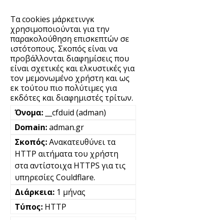
Τα cookies μάρκετινγκ
χρησιμοποιούνται για την
παρακολούθηση επισκεπτών σε
ιστότοπους. Σκοπός είναι να
προβάλλονται διαφημίσεις που
είναι σχετικές και ελκυστικές για
τον μεμονωμένο χρήστη και ως
εκ τούτου πιο πολύτιμες για
εκδότες και διαφημιστές τρίτων.
__cfduid (adman)
adman.gr
Ανακατευθύνει τα
HTTP αιτήματα του χρήστη
στα αντίστοιχα HTTPS για τις
υπηρεσίες Couldflare.
1 μήνας
HTTP