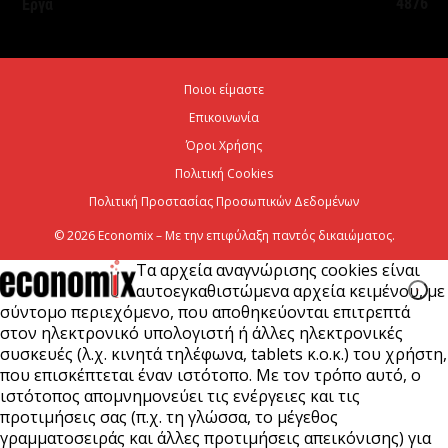
4876
Έργα
7 Αυγούστου 2026
Χρίστος Δήμας: «Προχωρούν τα έργα σε όλο το
Ποιοι είμαστε
μήκος του ΒΟΑΚ»
Επικοινωνία
7 Αυγούστου 2026
Όροι Χρήσης
Πολιτική Cookies
Πολιτική Προστασίας Προσωπικών Δεδομένων
© 2026 Economix – Με την επιφύλαξη παντός δικαιώματος.
Τα αρχεία αναγνώρισης cookies είναι
αυτοεγκαθιστώμενα αρχεία κειμένου, με
σύντομο περιεχόμενο, που αποθηκεύονται επιτρεπτά
στον ηλεκτρονικό υπολογιστή ή άλλες ηλεκτρονικές
συσκευές (λ.χ. κινητά τηλέφωνα, tablets κ.ο.κ.) του χρήστη,
που επισκέπτεται έναν ιστότοπο. Με τον τρόπο αυτό, ο
ιστότοπος απομνημονεύει τις ενέργειες και τις
προτιμήσεις σας (π.χ. τη γλώσσα, το μέγεθος
γραμματοσειράς και άλλες προτιμήσεις απεικόνισης) για