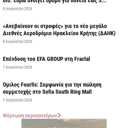
δισ. ευρώ ανοίγει δρόμο για δάνεια έως 5...
8 Αυγούστου 2026
«Ανεβαίνουν οι στροφές» για το νέο μεγάλο
Διεθνές Αεροδρόμιο Ηρακλείου Κρήτης (ΔΑΗΚ)
8 Αυγούστου 2026
Επένδυση του EFA GROUP στη Fractal
7 Αυγούστου 2026
Όμιλος Fourlis: Συμφωνία για την πώληση
συμμετοχής στο Sofia South Ring Mall
7 Αυγούστου 2026
Φόρτωση περισσοτέρων
Σταύρος Καλαφάτης: «Έχουμε δημιουργήσει 20.000
νέες θέσεις εργασίας υψηλής εξειδίκευσης τα