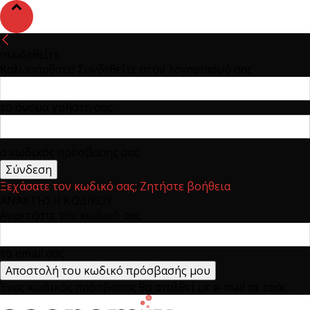
συνδεθείτε
Καλωσήρθατε! Συνδεθείτε στον λογαριασμό σας
το όνομα χρήστη σας
ο κωδικός πρόσβασης σας
Ξεχάσατε τον κωδικό σας; Ζητήστε βοήθεια
ΑΝΑΚΤΗΣΗ ΚΩΔΙΚΟΥ
Ανακτήστε τον κωδικό σας
το email σας
Ένας κωδικός πρόσβασης θα σταλθεί με e-mail σε εσάς.