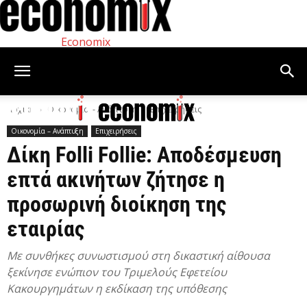
Economix
Αρχική
Οικονομία – Ανάπτυξη
Επιχειρήσεις
Οικονομία – Ανάπτυξη
Επιχειρήσεις
Δίκη Folli Follie: Αποδέσμευση
επτά ακινήτων ζήτησε η
προσωρινή διοίκηση της
εταιρίας
Με συνθήκες συνωστισμού στη δικαστική αίθουσα
ξεκίνησε ενώπιον του Τριμελούς Εφετείου
Κακουργημάτων η εκδίκαση της υπόθεσης