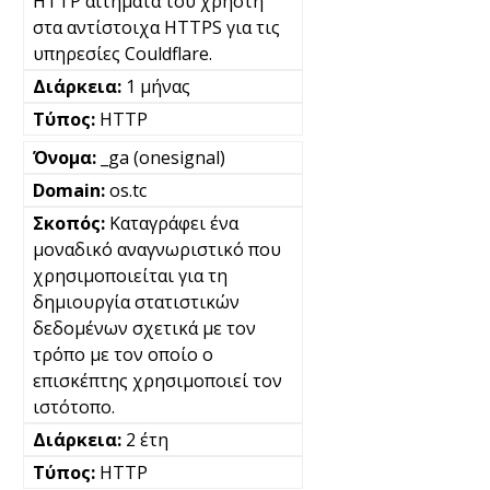
HTTP αιτήματα του χρήστη
στα αντίστοιχα HTTPS για τις
υπηρεσίες Couldflare.
1 μήνας
HTTP
_ga (onesignal)
os.tc
Καταγράφει ένα
μοναδικό αναγνωριστικό που
χρησιμοποιείται για τη
δημιουργία στατιστικών
δεδομένων σχετικά με τον
τρόπο με τον οποίο ο
επισκέπτης χρησιμοποιεί τον
ιστότοπο.
2 έτη
HTTP