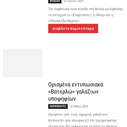
Θεσμικά
25 Ιουνίου 2023
Την παρθενική τους είσοδο στη Βουλή κατόρθωσαν
να πετύχουν οι «Σπαρτιάτες», η «Νίκη» και η
«Πλεύση Ελευθερίας».
Διαβάστε περισσότερα
Ορισμένα εντυπωσιακά
«Βατερλώ» γαλάζιων
υποψηφίων
ΠΑΡΑΠΟΛΙΤΙΞ
22 Μαΐου 2023
Ορισμένοι από τους ισχυρούς γαλάζιους
βουλευτές (και υπουργούς) της προηγούμενης
τετραετίας δεν εκλέγονται με βάση τα χθεσινά