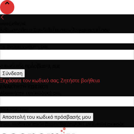
συνδεθείτε
Καλωσήρθατε! Συνδεθείτε στον λογαριασμό σας
το όνομα χρήστη σας
ο κωδικός πρόσβασης σας
Ξεχάσατε τον κωδικό σας; Ζητήστε βοήθεια
ΑΝΑΚΤΗΣΗ ΚΩΔΙΚΟΥ
Ανακτήστε τον κωδικό σας
το email σας
Ένας κωδικός πρόσβασης θα σταλθεί με e-mail σε εσάς.