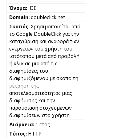
IDE
doubleclick.net
Χρησιμοποιείται από
το Google DoubleClick για την
καταχώριση και αναφορά των
ενεργειών του χρήστη του
ιστότοπου μετά από προβολή
ή κλικ σε μια από τις
διαφημίσεις του
διαφημιζόμενου με σκοπό τη
μέτρηση της
αποτελεσματικότητας μιας
διαφήμισης και την
παρουσίαση στοχευμένων
διαφημίσεων στο χρήστη.
1 έτος
HTTP