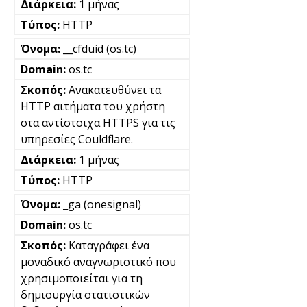
1 μήνας
HTTP
__cfduid (os.tc)
os.tc
Ανακατευθύνει τα
HTTP αιτήματα του χρήστη
στα αντίστοιχα HTTPS για τις
υπηρεσίες Couldflare.
1 μήνας
HTTP
_ga (onesignal)
os.tc
Καταγράφει ένα
μοναδικό αναγνωριστικό που
χρησιμοποιείται για τη
δημιουργία στατιστικών