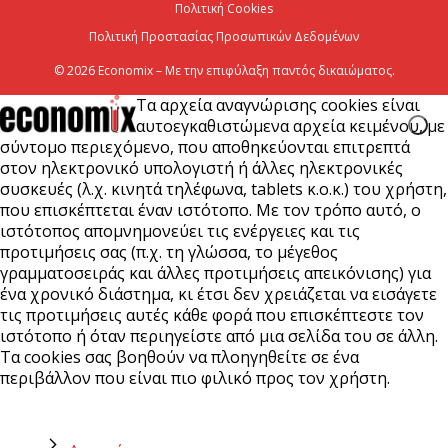
Πολιτική Cookies
Πολιτική Προστασίας Προσωπικών Δεδομένων
© 2026 Economix – Με την επιφύλαξη παντός δικαιώματος.
Τα αρχεία αναγνώρισης cookies είναι
αυτοεγκαθιστώμενα αρχεία κειμένου, με
σύντομο περιεχόμενο, που αποθηκεύονται επιτρεπτά
στον ηλεκτρονικό υπολογιστή ή άλλες ηλεκτρονικές
συσκευές (λ.χ. κινητά τηλέφωνα, tablets κ.ο.κ.) του χρήστη,
που επισκέπτεται έναν ιστότοπο. Με τον τρόπο αυτό, ο
ιστότοπος απομνημονεύει τις ενέργειες και τις
προτιμήσεις σας (π.χ. τη γλώσσα, το μέγεθος
γραμματοσειράς και άλλες προτιμήσεις απεικόνισης) για
ένα χρονικό διάστημα, κι έτσι δεν χρειάζεται να εισάγετε
τις προτιμήσεις αυτές κάθε φορά που επισκέπτεστε τον
ιστότοπο ή όταν περιηγείστε από μια σελίδα του σε άλλη.
Τα cookies σας βοηθούν να πλοηγηθείτε σε ένα
περιβάλλον που είναι πιο φιλικό προς τον χρήστη.