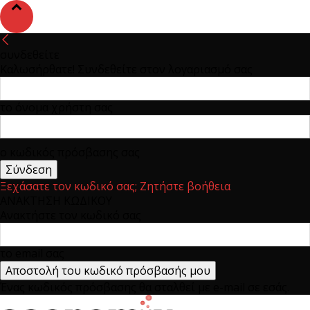
συνδεθείτε
Καλωσήρθατε! Συνδεθείτε στον λογαριασμό σας
το όνομα χρήστη σας
ο κωδικός πρόσβασης σας
Ξεχάσατε τον κωδικό σας; Ζητήστε βοήθεια
ΑΝΑΚΤΗΣΗ ΚΩΔΙΚΟΥ
Ανακτήστε τον κωδικό σας
το email σας
Ένας κωδικός πρόσβασης θα σταλθεί με e-mail σε εσάς.