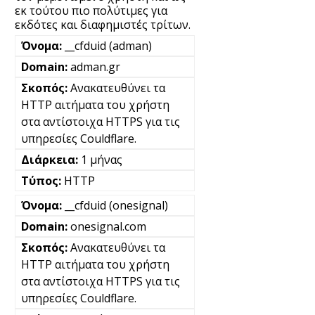
εκ τούτου πιο πολύτιμες για
εκδότες και διαφημιστές τρίτων.
__cfduid (adman)
adman.gr
Ανακατευθύνει τα
HTTP αιτήματα του χρήστη
στα αντίστοιχα HTTPS για τις
υπηρεσίες Couldflare.
1 μήνας
HTTP
__cfduid (onesignal)
onesignal.com
Ανακατευθύνει τα
HTTP αιτήματα του χρήστη
στα αντίστοιχα HTTPS για τις
υπηρεσίες Couldflare.