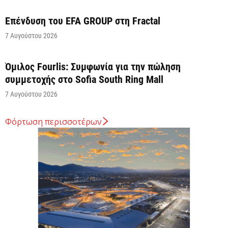
Επένδυση του EFA GROUP στη Fractal
7 Αυγούστου 2026
Όμιλος Fourlis: Συμφωνία για την πώληση
συμμετοχής στο Sofia South Ring Mall
7 Αυγούστου 2026
Φόρτωση περισσοτέρων
Σταύρος Καλαφάτης: «Έχουμε δημιουργήσει 20.000
νέες θέσεις εργασίας υψηλής εξειδίκευσης τα
τελευταία επτά χρόνια...
7 Αυγούστου 2026
Θεσσαλονίκη: Οι αλλαγές στις λεωφορειακές
γραμμές που θα ισχύσουν με τη λειτουργία της
επέκτασης...