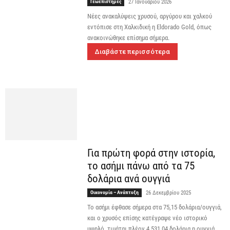
Γεωεπιστήμες
27 Ιανουαρίου 2026
Νέες ανακαλύψεις χρυσού, αργύρου και χαλκού
εντόπισε στη Χαλκιδική η Eldorado Gold, όπως
ανακοινώθηκε επίσημα σήμερα.
Διαβάστε περισσότερα
Για πρώτη φορά στην ιστορία,
το ασήμι πάνω από τα 75
δολάρια ανά ουγγιά
Οικονομία – Ανάπτυξη
26 Δεκεμβρίου 2025
Το ασήμι έφθασε σήμερα στα 75,15 δολάρια/ουγγιά,
και ο χρυσός επίσης κατέγραψε νέο ιστορικό
υψηλό, τιμάται πλέον 4.531,04 δολάρια η ουγγιά.