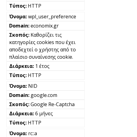
HTTP
wpl_user_preference
economix.gr
Καθορίζει τις
κατηγορίες cookies που έχει
αποδεχτεί ο χρήστης από το
πλαίσιο συναίνεσης cookie.
1 έτος
HTTP
NID
google.com
Google Re-Captcha
6 μήνες
HTTP
rc::a