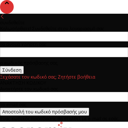
συνδεθείτε
Καλωσήρθατε! Συνδεθείτε στον λογαριασμό σας
το όνομα χρήστη σας
ο κωδικός πρόσβασης σας
Ξεχάσατε τον κωδικό σας; Ζητήστε βοήθεια
ΑΝΑΚΤΗΣΗ ΚΩΔΙΚΟΥ
Ανακτήστε τον κωδικό σας
το email σας
Ένας κωδικός πρόσβασης θα σταλθεί με e-mail σε εσάς.