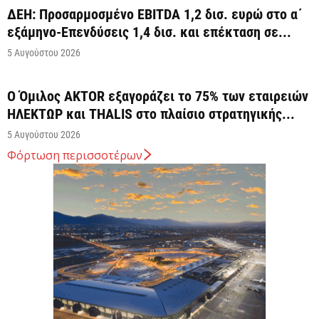
ΔΕΗ: Προσαρμοσμένο EBITDA 1,2 δισ. ευρώ στο α΄
εξάμηνο-Επενδύσεις 1,4 δισ. και επέκταση σε...
5 Αυγούστου 2026
Ο Όμιλος AKTOR εξαγοράζει το 75% των εταιρειών
ΗΛΕΚΤΩΡ και THALIS στο πλαίσιο στρατηγικής...
5 Αυγούστου 2026
Φόρτωση περισσοτέρων
HELLENiQ ENERGY: Με EBITDA 734 εκατ. ευρώ στο
α΄ εξάμηνο
5 Αυγούστου 2026
Η ΕΕ θα χρησιμοποιήσει 1,4 δισεκατομμύριο ευρώ
από τόκους παγωμένων ρωσικών περιουσιακών
στοιχείων για...
5 Αυγούστου 2026