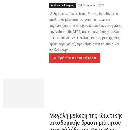
Άρθρα και Απόψεις
2 Φεβρουαρίου 2021
Μιλήσαμε με τον κ. Νάσο Μπίκα, διευθύνοντα
σύμβουλο μίας από τις γνωστότερες και
μεγαλύτερες εταιρείες ανελκυστήρων στη χώρα,
την Valsamidis ΑΤΕΑ, και το μενού είχε πολλά:
ΕΞΟΙΚΟΝΟΜΩ ΑΥΤΟΝΟΜΩ, κτίρια, βιομηχανία,
κρίση κορωνοϊού, προκλήσεις για το αύριο και
πολλά ακόμη
Διαβάστε περισσότερα
Μεγάλη μείωση της ιδιωτικής
οικοδομικής δραστηριότητας
στην Ελλάδα τον Οκτώβριο