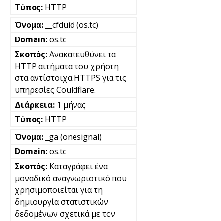
HTTP
__cfduid (os.tc)
os.tc
Ανακατευθύνει τα
HTTP αιτήματα του χρήστη
στα αντίστοιχα HTTPS για τις
υπηρεσίες Couldflare.
1 μήνας
HTTP
_ga (onesignal)
os.tc
Καταγράφει ένα
μοναδικό αναγνωριστικό που
χρησιμοποιείται για τη
δημιουργία στατιστικών
δεδομένων σχετικά με τον