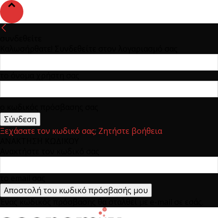
συνδεθείτε
Καλωσήρθατε! Συνδεθείτε στον λογαριασμό σας
το όνομα χρήστη σας
ο κωδικός πρόσβασης σας
Ξεχάσατε τον κωδικό σας; Ζητήστε βοήθεια
ΑΝΑΚΤΗΣΗ ΚΩΔΙΚΟΥ
Ανακτήστε τον κωδικό σας
το email σας
Ένας κωδικός πρόσβασης θα σταλθεί με e-mail σε εσάς.