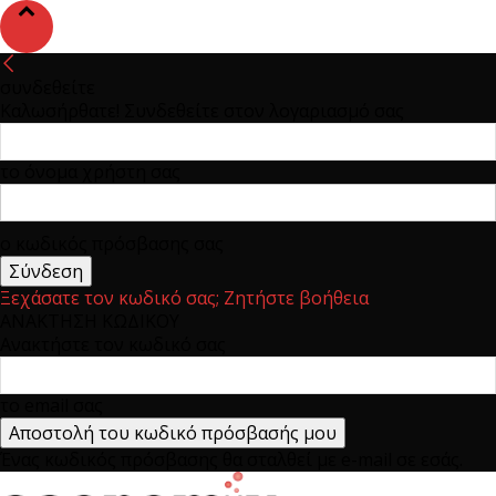
συνδεθείτε
Καλωσήρθατε! Συνδεθείτε στον λογαριασμό σας
το όνομα χρήστη σας
ο κωδικός πρόσβασης σας
Ξεχάσατε τον κωδικό σας; Ζητήστε βοήθεια
ΑΝΑΚΤΗΣΗ ΚΩΔΙΚΟΥ
Ανακτήστε τον κωδικό σας
το email σας
Ένας κωδικός πρόσβασης θα σταλθεί με e-mail σε εσάς.