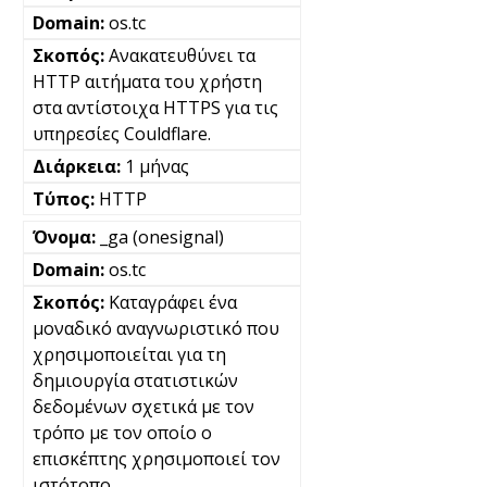
os.tc
Ανακατευθύνει τα
HTTP αιτήματα του χρήστη
στα αντίστοιχα HTTPS για τις
υπηρεσίες Couldflare.
1 μήνας
HTTP
_ga (onesignal)
os.tc
Καταγράφει ένα
μοναδικό αναγνωριστικό που
χρησιμοποιείται για τη
δημιουργία στατιστικών
δεδομένων σχετικά με τον
τρόπο με τον οποίο ο
επισκέπτης χρησιμοποιεί τον
ιστότοπο.