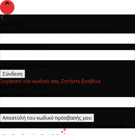
συνδεθείτε
Καλωσήρθατε! Συνδεθείτε στον λογαριασμό σας
το όνομα χρήστη σας
ο κωδικός πρόσβασης σας
Ξεχάσατε τον κωδικό σας; Ζητήστε βοήθεια
ΑΝΑΚΤΗΣΗ ΚΩΔΙΚΟΥ
Ανακτήστε τον κωδικό σας
το email σας
Ένας κωδικός πρόσβασης θα σταλθεί με e-mail σε εσάς.