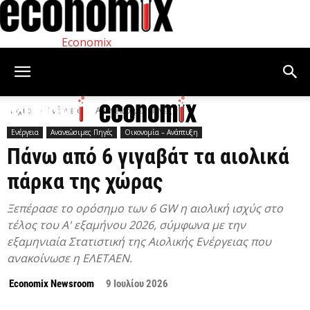
Economix
Αρχική
Ενέργεια
Ανανεώσιμες Πηγές
Ενέργεια
Ανανεώσιμες Πηγές
Οικονομία – Ανάπτυξη
Πάνω από 6 γιγαβάτ τα αιολικά
πάρκα της χώρας
Ξεπέρασε το ορόσημο των 6 GW η αιολική ισχύς στο
τέλος του Α' εξαμήνου 2026, σύμφωνα με την
εξαμηνιαία Στατιστική της Αιολικής Ενέργειας που
ανακοίνωσε η ΕΛΕΤΑΕΝ.
Economix Newsroom
9 Ιουλίου 2026