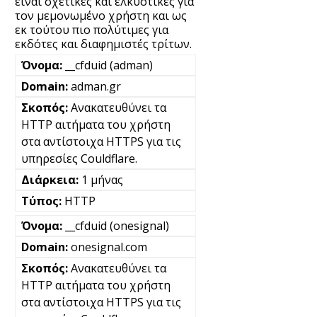
είναι σχετικές και ελκυστικές για
τον μεμονωμένο χρήστη και ως
εκ τούτου πιο πολύτιμες για
εκδότες και διαφημιστές τρίτων.
__cfduid (adman)
adman.gr
Ανακατευθύνει τα
HTTP αιτήματα του χρήστη
στα αντίστοιχα HTTPS για τις
υπηρεσίες Couldflare.
1 μήνας
HTTP
__cfduid (onesignal)
onesignal.com
Ανακατευθύνει τα
HTTP αιτήματα του χρήστη
στα αντίστοιχα HTTPS για τις