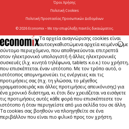
Όροι Χρήσης
Πολιτική Cookies
Πολιτική Προστασίας Προσωπικών Δεδομένων
© 2026 Economix – Με την επιφύλαξη παντός δικαιώματος.
Τα αρχεία αναγνώρισης cookies είναι
αυτοεγκαθιστώμενα αρχεία κειμένου, με
σύντομο περιεχόμενο, που αποθηκεύονται επιτρεπτά
στον ηλεκτρονικό υπολογιστή ή άλλες ηλεκτρονικές
συσκευές (λ.χ. κινητά τηλέφωνα, tablets κ.ο.κ.) του χρήστη,
που επισκέπτεται έναν ιστότοπο. Με τον τρόπο αυτό, ο
ιστότοπος απομνημονεύει τις ενέργειες και τις
προτιμήσεις σας (π.χ. τη γλώσσα, το μέγεθος
γραμματοσειράς και άλλες προτιμήσεις απεικόνισης) για
ένα χρονικό διάστημα, κι έτσι δεν χρειάζεται να εισάγετε
τις προτιμήσεις αυτές κάθε φορά που επισκέπτεστε τον
ιστότοπο ή όταν περιηγείστε από μια σελίδα του σε άλλη.
Τα cookies σας βοηθούν να πλοηγηθείτε σε ένα
περιβάλλον που είναι πιο φιλικό προς τον χρήστη.