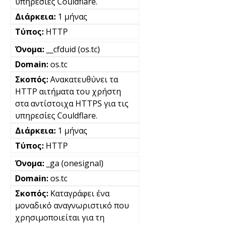
υπηρεσίες Couldflare.
1 μήνας
HTTP
__cfduid (os.tc)
os.tc
Ανακατευθύνει τα
HTTP αιτήματα του χρήστη
στα αντίστοιχα HTTPS για τις
υπηρεσίες Couldflare.
1 μήνας
HTTP
_ga (onesignal)
os.tc
Καταγράφει ένα
μοναδικό αναγνωριστικό που
χρησιμοποιείται για τη