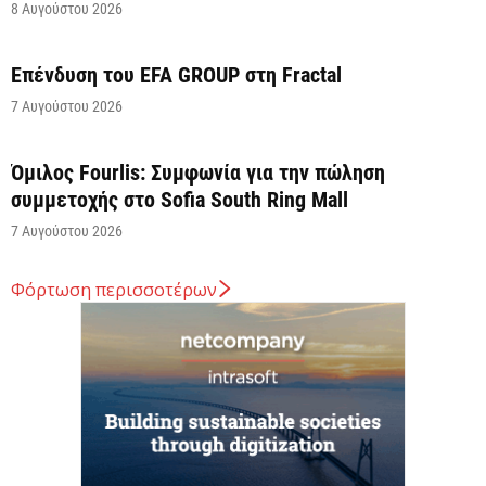
8 Αυγούστου 2026
Επένδυση του EFA GROUP στη Fractal
7 Αυγούστου 2026
Όμιλος Fourlis: Συμφωνία για την πώληση
συμμετοχής στο Sofia South Ring Mall
7 Αυγούστου 2026
Φόρτωση περισσοτέρων
Σταύρος Καλαφάτης: «Έχουμε δημιουργήσει 20.000
νέες θέσεις εργασίας υψηλής εξειδίκευσης τα
τελευταία επτά χρόνια...
7 Αυγούστου 2026
Θεσσαλονίκη: Οι αλλαγές στις λεωφορειακές
γραμμές που θα ισχύσουν με τη λειτουργία της