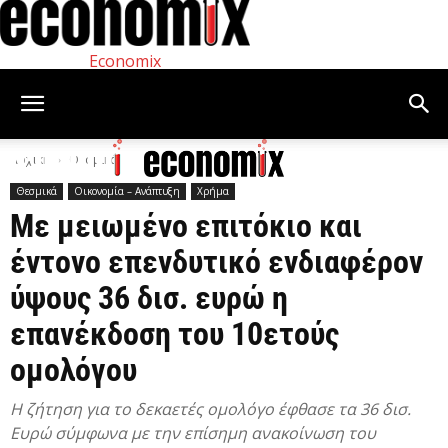
Economix
Αρχική
Θεσμικά
Θεσμικά
Οικονομία – Ανάπτυξη
Χρήμα
Mε μειωμένο επιτόκιο και
έντονο επενδυτικό ενδιαφέρον
ύψους 36 δισ. ευρώ η
επανέκδοση του 10ετούς
ομολόγου
Η ζήτηση για το δεκαετές ομολόγο έφθασε τα 36 δισ.
Ευρώ σύμφωνα με την επίσημη ανακοίνωση του