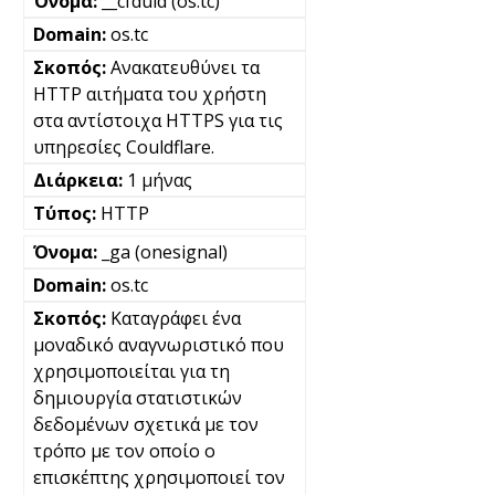
__cfduid (os.tc)
os.tc
Ανακατευθύνει τα
HTTP αιτήματα του χρήστη
στα αντίστοιχα HTTPS για τις
υπηρεσίες Couldflare.
1 μήνας
HTTP
_ga (onesignal)
os.tc
Καταγράφει ένα
μοναδικό αναγνωριστικό που
χρησιμοποιείται για τη
δημιουργία στατιστικών
δεδομένων σχετικά με τον
τρόπο με τον οποίο ο
επισκέπτης χρησιμοποιεί τον