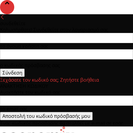
συνδεθείτε
Καλωσήρθατε! Συνδεθείτε στον λογαριασμό σας
το όνομα χρήστη σας
ο κωδικός πρόσβασης σας
Ξεχάσατε τον κωδικό σας; Ζητήστε βοήθεια
ΑΝΑΚΤΗΣΗ ΚΩΔΙΚΟΥ
Ανακτήστε τον κωδικό σας
το email σας
Ένας κωδικός πρόσβασης θα σταλθεί με e-mail σε εσάς.