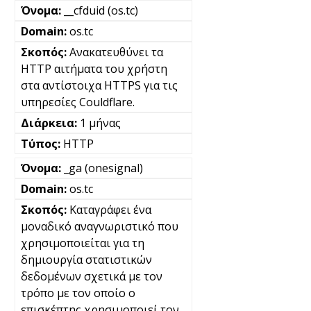
__cfduid (os.tc)
os.tc
Ανακατευθύνει τα
HTTP αιτήματα του χρήστη
στα αντίστοιχα HTTPS για τις
υπηρεσίες Couldflare.
1 μήνας
HTTP
_ga (onesignal)
os.tc
Καταγράφει ένα
μοναδικό αναγνωριστικό που
χρησιμοποιείται για τη
δημιουργία στατιστικών
δεδομένων σχετικά με τον
τρόπο με τον οποίο ο
επισκέπτης χρησιμοποιεί τον