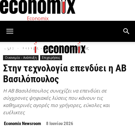
Economix
Αρχική
Οικονομία – Ανάπτυξη
Επιχειρήσεις
Οικονομία – Ανάπτυξη
Επιχειρήσεις
Στην τεχνολογία επενδύει η ΑΒ
Βασιλόπουλος
Η ΑΒ Βασιλόπουλος συνεχίζει να επενδύει σε
σύγχρονες ψηφιακές λύσεις που κάνουν τις
καθημερινές αγορές πιο γρήγορες, εύκολες και
ευέλικτες
Economix Newsroom
8 Ιουνίου 2026