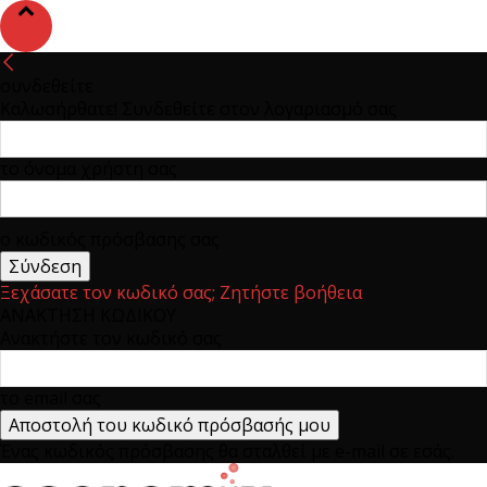
συνδεθείτε
Καλωσήρθατε! Συνδεθείτε στον λογαριασμό σας
το όνομα χρήστη σας
ο κωδικός πρόσβασης σας
Ξεχάσατε τον κωδικό σας; Ζητήστε βοήθεια
ΑΝΑΚΤΗΣΗ ΚΩΔΙΚΟΥ
Ανακτήστε τον κωδικό σας
το email σας
Ένας κωδικός πρόσβασης θα σταλθεί με e-mail σε εσάς.