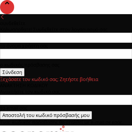
συνδεθείτε
Καλωσήρθατε! Συνδεθείτε στον λογαριασμό σας
το όνομα χρήστη σας
ο κωδικός πρόσβασης σας
Ξεχάσατε τον κωδικό σας; Ζητήστε βοήθεια
ΑΝΑΚΤΗΣΗ ΚΩΔΙΚΟΥ
Ανακτήστε τον κωδικό σας
το email σας
Ένας κωδικός πρόσβασης θα σταλθεί με e-mail σε εσάς.