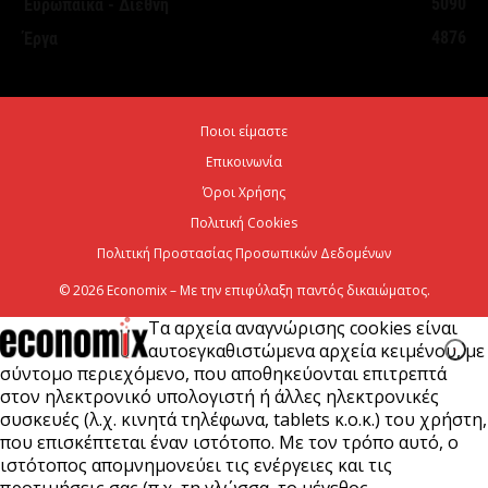
5090
Ευρωπαϊκά - Διεθνή
τουριστική ανάπτυξη
4876
Έργα
7 Αυγούστου 2026
Χρίστος Δήμας: «Προχωρούν τα έργα σε όλο το
Ποιοι είμαστε
μήκος του ΒΟΑΚ»
Επικοινωνία
7 Αυγούστου 2026
Όροι Χρήσης
Πολιτική Cookies
Πολιτική Προστασίας Προσωπικών Δεδομένων
© 2026 Economix – Με την επιφύλαξη παντός δικαιώματος.
Τα αρχεία αναγνώρισης cookies είναι
αυτοεγκαθιστώμενα αρχεία κειμένου, με
σύντομο περιεχόμενο, που αποθηκεύονται επιτρεπτά
στον ηλεκτρονικό υπολογιστή ή άλλες ηλεκτρονικές
συσκευές (λ.χ. κινητά τηλέφωνα, tablets κ.ο.κ.) του χρήστη,
που επισκέπτεται έναν ιστότοπο. Με τον τρόπο αυτό, ο
ιστότοπος απομνημονεύει τις ενέργειες και τις