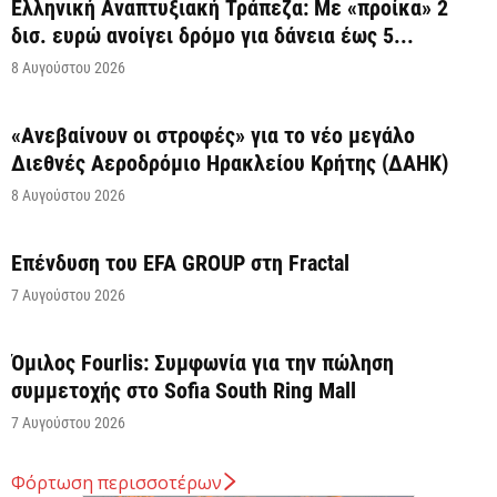
Ελληνική Αναπτυξιακή Τράπεζα: Με «προίκα» 2
δισ. ευρώ ανοίγει δρόμο για δάνεια έως 5...
8 Αυγούστου 2026
«Ανεβαίνουν οι στροφές» για το νέο μεγάλο
Διεθνές Αεροδρόμιο Ηρακλείου Κρήτης (ΔΑΗΚ)
8 Αυγούστου 2026
Επένδυση του EFA GROUP στη Fractal
7 Αυγούστου 2026
Όμιλος Fourlis: Συμφωνία για την πώληση
συμμετοχής στο Sofia South Ring Mall
7 Αυγούστου 2026
Φόρτωση περισσοτέρων
Σταύρος Καλαφάτης: «Έχουμε δημιουργήσει 20.000