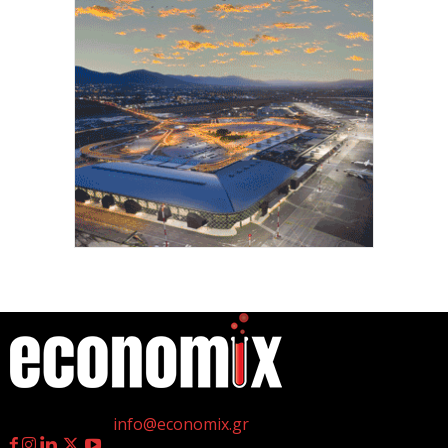
νέες θέσεις εργασίας υψηλής εξειδίκευσης τα
τελευταία επτά χρόνια...
7 Αυγούστου 2026
Θεσσαλονίκη: Οι αλλαγές στις λεωφορειακές
γραμμές που θα ισχύσουν με τη λειτουργία της
επέκτασης...
7 Αυγούστου 2026
Υποχώρησε στο 3,4% ο πληθωρισμός τον Ιούλιο
7 Αυγούστου 2026
«Γιατί οι Τούρκοι συρρέουν στα ελληνικά νησιά;»
7 Αυγούστου 2026
η
Γεννημένοι την 4
Ιουλίου.
Επικοινωνία:
info@economix.gr