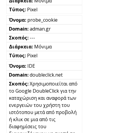
Μόνιμα
Pixel
probe_cookie
adman.gr
---
Μόνιμα
Pixel
IDE
doubleclick.net
Χρησιμοποιείται από
το Google DoubleClick για την
καταχώριση και αναφορά των
ενεργειών του χρήστη του
ιστότοπου μετά από προβολή
ή κλικ σε μια από τις
διαφημίσεις του