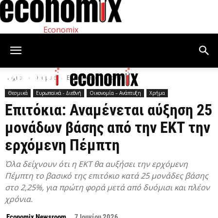
Economix
Αρχική
Θεσμικά
Ευρωπαϊκά - Διεθνή
Θεσμικά
Ευρωπαϊκά - Διεθνή
Οικονομία – Ανάπτυξη
Χρήμα
Επιτόκια: Αναμένεται αύξηση 25
μονάδων βάσης από την ΕΚΤ την
ερχόμενη Πέμπτη
Όλα δείχνουν ότι η ΕΚΤ θα αυξήσει την ερχόμενη
Πέμπτη το βασικό της επιτόκιο κατά 25 μονάδες βάσης
στο 2,25%, για πρώτη φορά μετά από δυόμισι και πλέον
χρόνια.
Economix Newsroom
7 Ιουνίου 2026