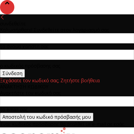
συνδεθείτε
Καλωσήρθατε! Συνδεθείτε στον λογαριασμό σας
το όνομα χρήστη σας
ο κωδικός πρόσβασης σας
Ξεχάσατε τον κωδικό σας; Ζητήστε βοήθεια
ΑΝΑΚΤΗΣΗ ΚΩΔΙΚΟΥ
Ανακτήστε τον κωδικό σας
το email σας
Ένας κωδικός πρόσβασης θα σταλθεί με e-mail σε εσάς.