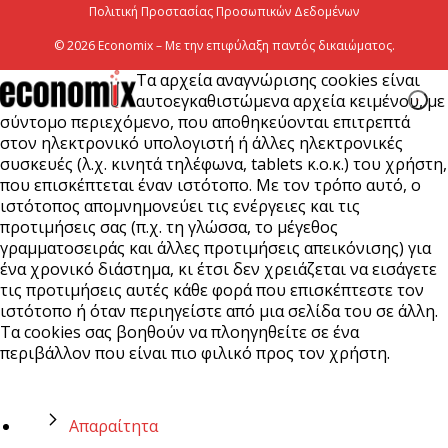
Πολιτική Προστασίας Προσωπικών Δεδομένων
© 2026 Economix – Με την επιφύλαξη παντός δικαιώματος.
Τα αρχεία αναγνώρισης cookies είναι
αυτοεγκαθιστώμενα αρχεία κειμένου, με
σύντομο περιεχόμενο, που αποθηκεύονται επιτρεπτά
στον ηλεκτρονικό υπολογιστή ή άλλες ηλεκτρονικές
συσκευές (λ.χ. κινητά τηλέφωνα, tablets κ.ο.κ.) του χρήστη,
που επισκέπτεται έναν ιστότοπο. Με τον τρόπο αυτό, ο
ιστότοπος απομνημονεύει τις ενέργειες και τις
προτιμήσεις σας (π.χ. τη γλώσσα, το μέγεθος
γραμματοσειράς και άλλες προτιμήσεις απεικόνισης) για
ένα χρονικό διάστημα, κι έτσι δεν χρειάζεται να εισάγετε
τις προτιμήσεις αυτές κάθε φορά που επισκέπτεστε τον
ιστότοπο ή όταν περιηγείστε από μια σελίδα του σε άλλη.
Τα cookies σας βοηθούν να πλοηγηθείτε σε ένα
περιβάλλον που είναι πιο φιλικό προς τον χρήστη.
Απαραίτητα