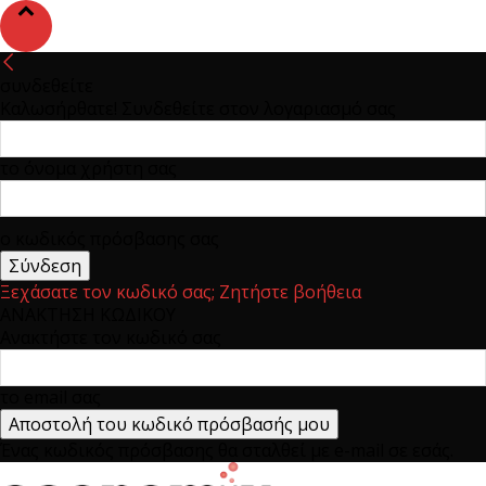
συνδεθείτε
Καλωσήρθατε! Συνδεθείτε στον λογαριασμό σας
το όνομα χρήστη σας
ο κωδικός πρόσβασης σας
Ξεχάσατε τον κωδικό σας; Ζητήστε βοήθεια
ΑΝΑΚΤΗΣΗ ΚΩΔΙΚΟΥ
Ανακτήστε τον κωδικό σας
το email σας
Ένας κωδικός πρόσβασης θα σταλθεί με e-mail σε εσάς.