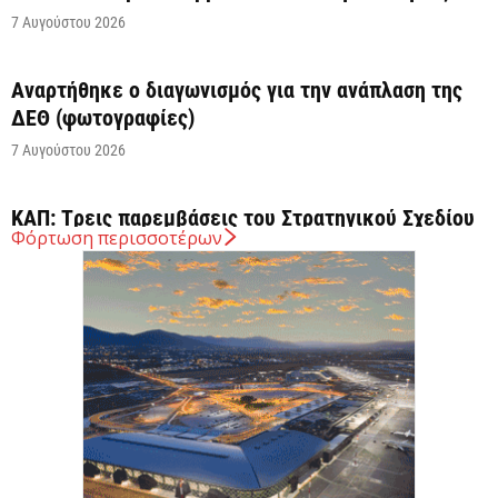
7 Αυγούστου 2026
Αναρτήθηκε o διαγωνισμός για την ανάπλαση της
ΔΕΘ (φωτογραφίες)
7 Αυγούστου 2026
ΚΑΠ: Tρεις παρεμβάσεις του Στρατηγικού Σχεδίου
Φόρτωση περισσοτέρων
της ΚΑΠ για ενίσχυση της ανταγωνιστικότητας των
γεωργικών...
7 Αυγούστου 2026
Στήριξη σε περισσότερους από 1.600 φοιτητές του
Πανεπιστημίου Κρήτης με 3,358 εκατ. ευρώ για...
7 Αυγούστου 2026