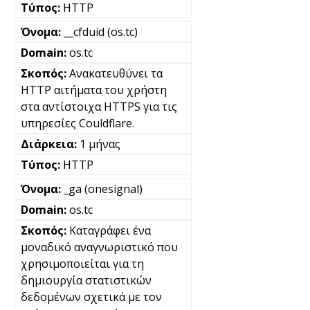
HTTP
__cfduid (os.tc)
os.tc
Ανακατευθύνει τα
HTTP αιτήματα του χρήστη
στα αντίστοιχα HTTPS για τις
υπηρεσίες Couldflare.
1 μήνας
HTTP
_ga (onesignal)
os.tc
Καταγράφει ένα
μοναδικό αναγνωριστικό που
χρησιμοποιείται για τη
δημιουργία στατιστικών
δεδομένων σχετικά με τον