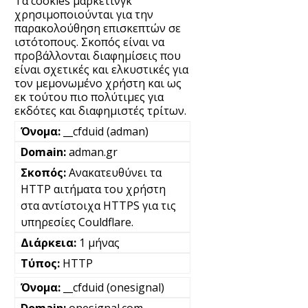
Τα cookies μάρκετινγκ
χρησιμοποιούνται για την
παρακολούθηση επισκεπτών σε
ιστότοπους. Σκοπός είναι να
προβάλλονται διαφημίσεις που
είναι σχετικές και ελκυστικές για
τον μεμονωμένο χρήστη και ως
εκ τούτου πιο πολύτιμες για
εκδότες και διαφημιστές τρίτων.
__cfduid (adman)
adman.gr
Ανακατευθύνει τα
HTTP αιτήματα του χρήστη
στα αντίστοιχα HTTPS για τις
υπηρεσίες Couldflare.
1 μήνας
HTTP
__cfduid (onesignal)