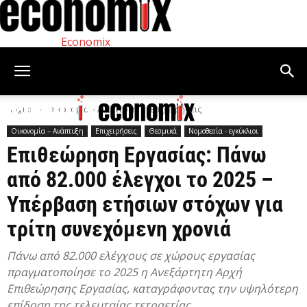
Economix
Αρχική
Οικονομία – Ανάπτυξη
Επιχειρήσεις
Οικονομία – Ανάπτυξη
Επιχειρήσεις
Θεσμικά
Νομοθεσία - εγκύκλιοι
Επιθεώρηση Εργασίας: Πάνω
από 82.000 έλεγχοι το 2025 –
Υπέρβαση ετήσιων στόχων για
τρίτη συνεχόμενη χρονιά
Πάνω από 82.000 ελέγχους σε χώρους εργασίας
πραγματοποίησε το 2025 η Ανεξάρτητη Αρχή
Επιθεώρησης Εργασίας, καταγράφοντας την υψηλότερη
επίδοση της τελευταίας τετραετίας.