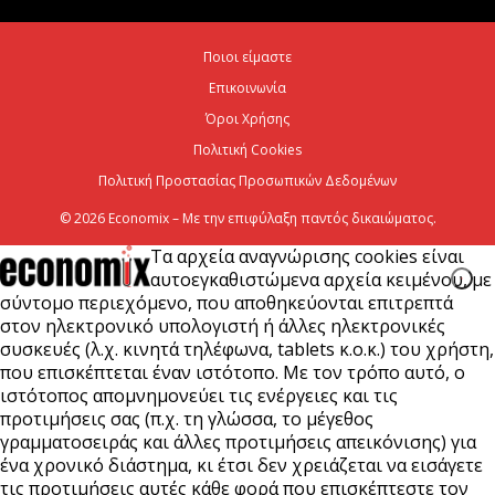
Ποιοι είμαστε
Ψεκασμοί για την καταπολέμηση των κουνουπιών,
Επικοινωνία
στις 10-11-12 Αυγούστου
Όροι Χρήσης
6 Αυγούστου 2026
Πολιτική Cookies
Πολιτική Προστασίας Προσωπικών Δεδομένων
© 2026 Economix – Με την επιφύλαξη παντός δικαιώματος.
Τα αρχεία αναγνώρισης cookies είναι
αυτοεγκαθιστώμενα αρχεία κειμένου, με
σύντομο περιεχόμενο, που αποθηκεύονται επιτρεπτά
στον ηλεκτρονικό υπολογιστή ή άλλες ηλεκτρονικές
συσκευές (λ.χ. κινητά τηλέφωνα, tablets κ.ο.κ.) του χρήστη,
που επισκέπτεται έναν ιστότοπο. Με τον τρόπο αυτό, ο
ιστότοπος απομνημονεύει τις ενέργειες και τις
προτιμήσεις σας (π.χ. τη γλώσσα, το μέγεθος
γραμματοσειράς και άλλες προτιμήσεις απεικόνισης) για
ένα χρονικό διάστημα, κι έτσι δεν χρειάζεται να εισάγετε
τις προτιμήσεις αυτές κάθε φορά που επισκέπτεστε τον