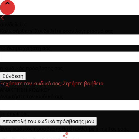
συνδεθείτε
Καλωσήρθατε! Συνδεθείτε στον λογαριασμό σας
το όνομα χρήστη σας
ο κωδικός πρόσβασης σας
Ξεχάσατε τον κωδικό σας; Ζητήστε βοήθεια
ΑΝΑΚΤΗΣΗ ΚΩΔΙΚΟΥ
Ανακτήστε τον κωδικό σας
το email σας
Ένας κωδικός πρόσβασης θα σταλθεί με e-mail σε εσάς.