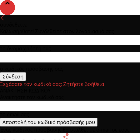
συνδεθείτε
Καλωσήρθατε! Συνδεθείτε στον λογαριασμό σας
το όνομα χρήστη σας
ο κωδικός πρόσβασης σας
Ξεχάσατε τον κωδικό σας; Ζητήστε βοήθεια
ΑΝΑΚΤΗΣΗ ΚΩΔΙΚΟΥ
Ανακτήστε τον κωδικό σας
το email σας
Ένας κωδικός πρόσβασης θα σταλθεί με e-mail σε εσάς.