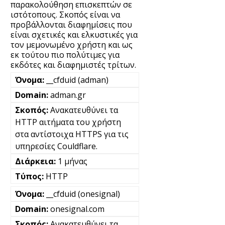
παρακολούθηση επισκεπτών σε
ιστότοπους. Σκοπός είναι να
προβάλλονται διαφημίσεις που
είναι σχετικές και ελκυστικές για
τον μεμονωμένο χρήστη και ως
εκ τούτου πιο πολύτιμες για
εκδότες και διαφημιστές τρίτων.
__cfduid (adman)
adman.gr
Ανακατευθύνει τα
HTTP αιτήματα του χρήστη
στα αντίστοιχα HTTPS για τις
υπηρεσίες Couldflare.
1 μήνας
HTTP
__cfduid (onesignal)
onesignal.com
Ανακατευθύνει τα