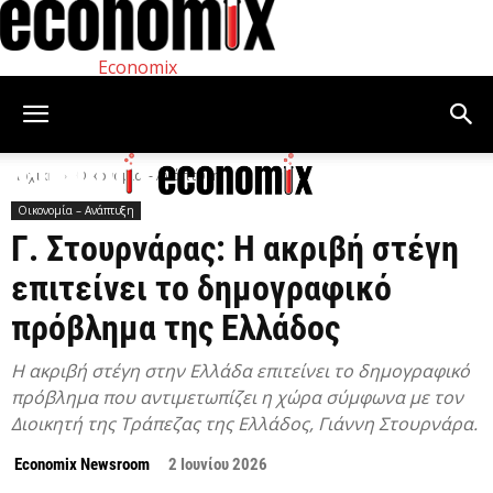
Economix
Αρχική
Οικονομία – Ανάπτυξη
Οικονομία – Ανάπτυξη
Γ. Στουρνάρας: Η ακριβή στέγη
επιτείνει το δημογραφικό
πρόβλημα της Ελλάδος
H ακριβή στέγη στην Ελλάδα επιτείνει το δημογραφικό
πρόβλημα που αντιμετωπίζει η χώρα σύμφωνα με τον
Διοικητή της Τράπεζας της Ελλάδος, Γιάννη Στουρνάρα.
Economix Newsroom
2 Ιουνίου 2026