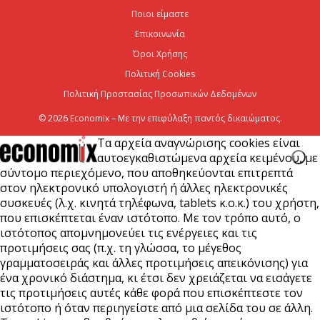
χρηματοοικονομικός σύμβουλος του Ομίλου ΔΕΗ
Ποιοι είμαστε
για τη στρατηγική είσοδό του...
Επικοινωνία
7 Αυγούστου 2026
Όροι Χρήσης
Πολιτική Cookies
Πολιτική Προστασίας Προσωπικών Δεδομένων
© 2026 Economix – Με την επιφύλαξη παντός δικαιώματος.
Τα αρχεία αναγνώρισης cookies είναι
αυτοεγκαθιστώμενα αρχεία κειμένου, με
σύντομο περιεχόμενο, που αποθηκεύονται επιτρεπτά
στον ηλεκτρονικό υπολογιστή ή άλλες ηλεκτρονικές
συσκευές (λ.χ. κινητά τηλέφωνα, tablets κ.ο.κ.) του χρήστη,
που επισκέπτεται έναν ιστότοπο. Με τον τρόπο αυτό, ο
ιστότοπος απομνημονεύει τις ενέργειες και τις
προτιμήσεις σας (π.χ. τη γλώσσα, το μέγεθος
γραμματοσειράς και άλλες προτιμήσεις απεικόνισης) για
ένα χρονικό διάστημα, κι έτσι δεν χρειάζεται να εισάγετε
τις προτιμήσεις αυτές κάθε φορά που επισκέπτεστε τον
ιστότοπο ή όταν περιηγείστε από μια σελίδα του σε άλλη.