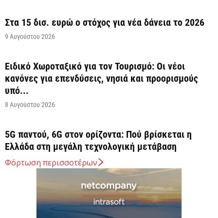
Στα 15 δισ. ευρώ ο στόχος για νέα δάνεια το 2026
9 Αυγούστου 2026
Ειδικό Χωροταξικό για τον Τουρισμό: Οι νέοι
κανόνες για επενδύσεις, νησιά και προορισμούς
υπό...
8 Αυγούστου 2026
5G παντού, 6G στον ορίζοντα: Πού βρίσκεται η
Ελλάδα στη μεγάλη τεχνολογική μετάβαση
8 Αυγούστου 2026
Φόρτωση περισσοτέρων
Διευρύνεται η εθνική πρωτοβουλία για τις τιμές
στο ράφι των σούπερ μάρκετ
8 Αυγούστου 2026