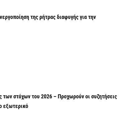
Η
δ
νεργοποίηση της ρήτρας διαφυγής για την
π
σ
5 
Χ
s
5 
Σ
Ε
ς των στόχων του 2026 – Προχωρούν οι συζητήσεις
κ
το εξωτερικό
5 