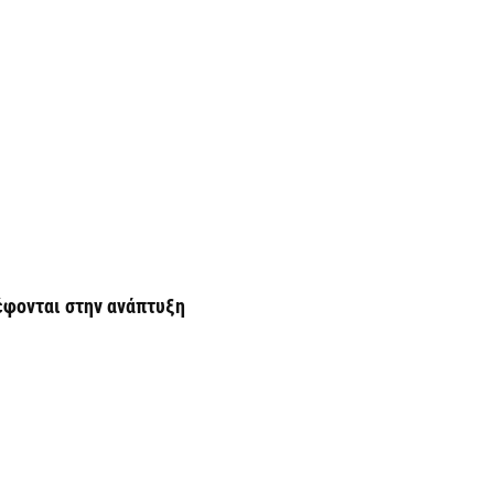
σ
6 
Δ
σ
ε
5 
Ο
ε
π
ρέφονται στην ανάπτυξη
5 
H
ε
5 