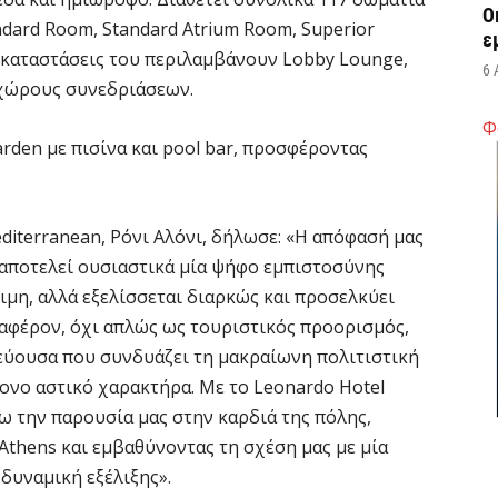
Ο
ndard Room, Standard Atrium Room, Superior
ε
 εγκαταστάσεις του περιλαμβάνουν Lobby Lounge,
6 
 χώρους συνεδριάσεων.
Φ
Ά
rden με πισίνα και pool bar, προσφέροντας
m
π
6 
diterranean, Ρόνι Αλόνι, δήλωσε: «Η απόφασή μας
αποτελεί ουσιαστικά μία ψήφο εμπιστοσύνης
Υ
ιμη, αλλά εξελίσσεται διαρκώς και προσελκύει
Π
ιαφέρον, όχι απλώς ως τουριστικός προορισμός,
H
ύουσα που συνδυάζει τη μακραίωνη πολιτιστική
6 
ονο αστικό χαρακτήρα. Με το Leonardo Hotel
ω την παρουσία μας στην καρδιά της πόλης,
Υ
Athens και εμβαθύνοντας τη σχέση μας με μία
ε
δυναμική εξέλιξης».
ε