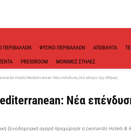
Ό ΠΕΡΙΒΆΛΛΟΝ
ΦΥΣΙΚΌ ΠΕΡΙΒΆΛΛΟΝ
ΑΠΌΒΛΗΤΑ
ΤΕ
ΖΈΝΤΑ
PRESSROOM
ΜΌΝΙΜΕΣ ΣΤΉΛΕΣ
eonardo Hotels Mediterranean: Νέα επένδυση στο κέντρο της Αθήνας
editerranean: Νέα επένδυσ
ική ξενοδοχειακή αγορά προχώρησε η Leonardo Hotels & R