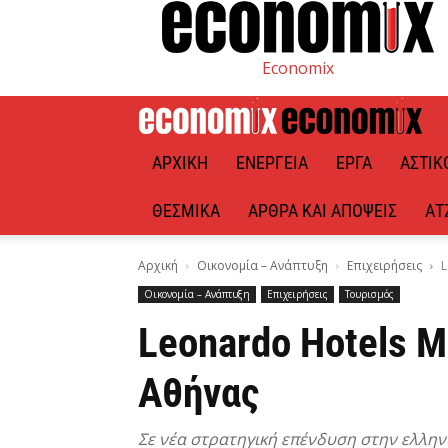
Economix
ΑΡΧΙΚΉ
ΕΝΈΡΓΕΙΑ
ΈΡΓΑ
ΑΣΤΙΚ
ΘΕΣΜΙΚΆ
ΆΡΘΡΑ ΚΑΙ ΑΠΌΨΕΙΣ
ΑΤ
Αρχική
Οικονομία – Ανάπτυξη
Επιχειρήσεις
L
Οικονομία – Ανάπτυξη
Επιχειρήσεις
Τουρισμός
Leonardo Hotels M
Αθήνας
Σε νέα στρατηγική επένδυση στην ελλην