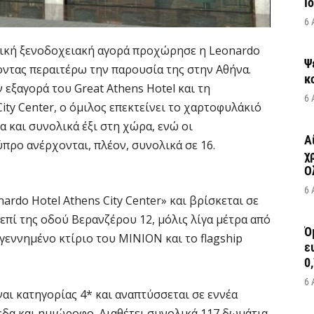
Ι
6 
νική ξενοδοχειακή αγορά προχώρησε η Leonardo
Ψ
οντας περαιτέρω την παρουσία της στην Αθήνα.
κ
εξαγορά του Great Athens Hotel και τη
6 
ity Center, ο όμιλος επεκτείνει το χαρτοφυλάκιό
 και συνολικά έξι στη χώρα, ενώ οι
Α
προ ανέρχονται, πλέον, συνολικά σε 16.
χ
Ο
6 
ardo Hotel Athens City Center» και βρίσκεται σε
επί της οδού Βερανζέρου 12, μόλις λίγα μέτρα από
Ό
γεννημένο κτίριο του ΜΙΝΙΟΝ και το flagship
ε
0,
6 
ναι κατηγορίας 4* και αναπτύσσεται σε εννέα
εδα και ημιώροφο. Διαθέτει συνολικά 117 δωμάτια