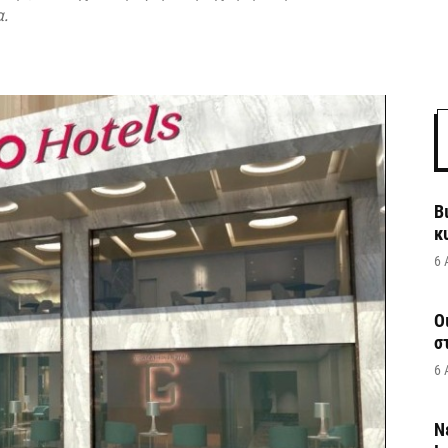
.
Β
κ
6 
Ο
σ
6 
Ν