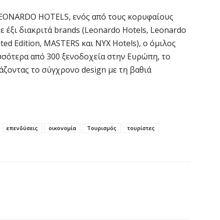
6 
 LEONARDO HOTELS, ενός από τους κορυφαίους
 έξι διακριτά brands (Leonardo Hotels, Leonardo
V
ted Edition, MASTERS και NYX Hotels), ο όμιλος
ε
σσότερα από 300 ξενοδοχεία στην Ευρώπη, το
6 
άζοντας το σύγχρονο design με τη βαθιά
Χ
Α
Π
6 
επενδύσεις
οικονομία
Τουρισμός
τουρίστες
M
ε
6 
Δ
τ