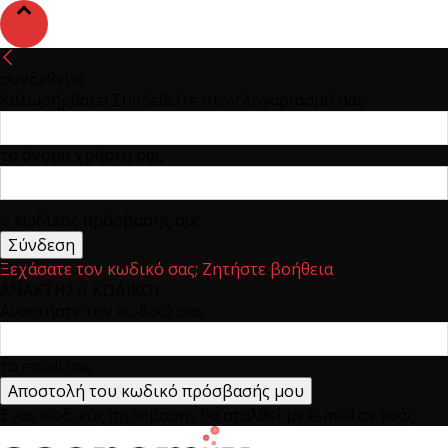
συνδεθείτε
Καλωσήρθατε! Συνδεθείτε στον λογαριασμό σας
το όνομα χρήστη σας
ο κωδικός πρόσβασης σας
Ξεχάσατε τον κωδικό σας; Ζητήστε βοήθεια
ΑΝΑΚΤΗΣΗ ΚΩΔΙΚΟΥ
Ανακτήστε τον κωδικό σας
το email σας
Ένας κωδικός πρόσβασης θα σταλθεί με e-mail σε εσάς.