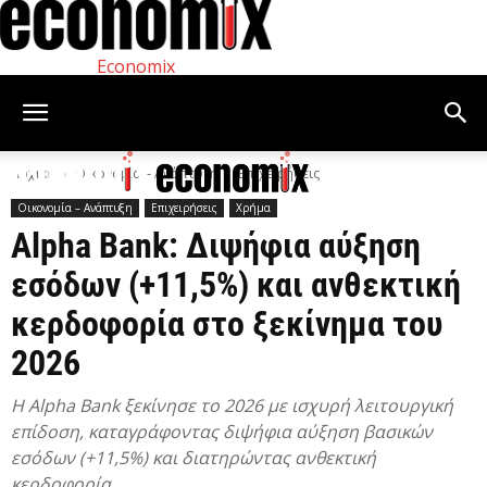
Economix
Αρχική
Οικονομία – Ανάπτυξη
Επιχειρήσεις
Οικονομία – Ανάπτυξη
Επιχειρήσεις
Χρήμα
Alpha Bank: Διψήφια αύξηση
εσόδων (+11,5%) και ανθεκτική
κερδοφορία στο ξεκίνημα του
2026
Η Alpha Bank ξεκίνησε το 2026 με ισχυρή λειτουργική
επίδοση, καταγράφοντας διψήφια αύξηση βασικών
εσόδων (+11,5%) και διατηρώντας ανθεκτική
κερδοφορία