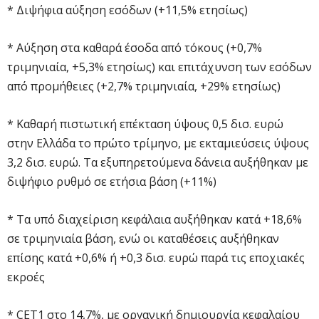
* Διψήφια αύξηση εσόδων (+11,5% ετησίως)
* Αύξηση στα καθαρά έσοδα από τόκους (+0,7%
τριμηνιαία, +5,3% ετησίως) και επιτάχυνση των εσόδων
από προμήθειες (+2,7% τριμηνιαία, +29% ετησίως)
* Καθαρή πιστωτική επέκταση ύψους 0,5 δισ. ευρώ
στην Ελλάδα το πρώτο τρίμηνο, με εκταμιεύσεις ύψους
3,2 δισ. ευρώ. Τα εξυπηρετούμενα δάνεια αυξήθηκαν με
διψήφιο ρυθμό σε ετήσια βάση (+11%)
* Τα υπό διαχείριση κεφάλαια αυξήθηκαν κατά +18,6%
σε τριμηνιαία βάση, ενώ οι καταθέσεις αυξήθηκαν
επίσης κατά +0,6% ή +0,3 δισ. ευρώ παρά τις εποχιακές
εκροές
* CET1 στο 14,7%, με οργανική δημιουργία κεφαλαίου