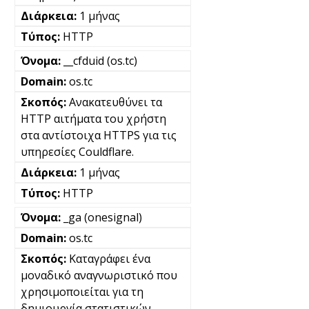
1 μήνας
HTTP
__cfduid (os.tc)
os.tc
Ανακατευθύνει τα
HTTP αιτήματα του χρήστη
στα αντίστοιχα HTTPS για τις
υπηρεσίες Couldflare.
1 μήνας
HTTP
_ga (onesignal)
os.tc
Καταγράφει ένα
μοναδικό αναγνωριστικό που
χρησιμοποιείται για τη
δημιουργία στατιστικών