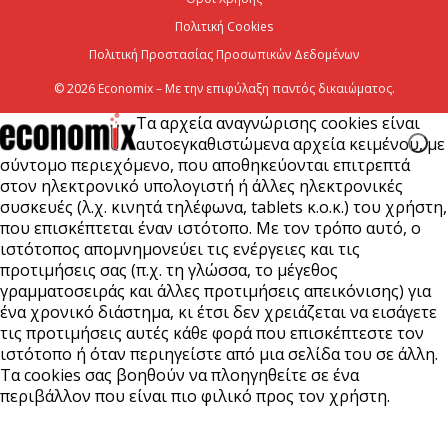
Πολιτική Cookies
Πολιτική Προστασίας Προσωπικών Δεδομένων
© 2026 Economix – Με την επιφύλαξη παντός δικαιώματος.
Τα αρχεία αναγνώρισης cookies είναι
αυτοεγκαθιστώμενα αρχεία κειμένου, με
σύντομο περιεχόμενο, που αποθηκεύονται επιτρεπτά
στον ηλεκτρονικό υπολογιστή ή άλλες ηλεκτρονικές
συσκευές (λ.χ. κινητά τηλέφωνα, tablets κ.ο.κ.) του χρήστη,
που επισκέπτεται έναν ιστότοπο. Με τον τρόπο αυτό, ο
ιστότοπος απομνημονεύει τις ενέργειες και τις
προτιμήσεις σας (π.χ. τη γλώσσα, το μέγεθος
γραμματοσειράς και άλλες προτιμήσεις απεικόνισης) για
ένα χρονικό διάστημα, κι έτσι δεν χρειάζεται να εισάγετε
τις προτιμήσεις αυτές κάθε φορά που επισκέπτεστε τον
ιστότοπο ή όταν περιηγείστε από μια σελίδα του σε άλλη.
Τα cookies σας βοηθούν να πλοηγηθείτε σε ένα
περιβάλλον που είναι πιο φιλικό προς τον χρήστη.