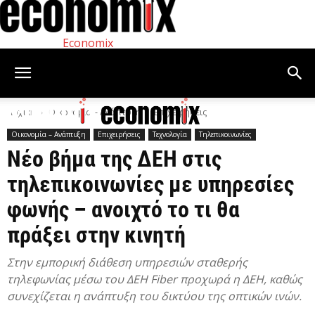
Economix
Αρχική
Οικονομία – Ανάπτυξη
Επιχειρήσεις
Οικονομία – Ανάπτυξη
Επιχειρήσεις
Τεχνολογία
Τηλεπικοινωνίες
Νέο βήμα της ΔΕΗ στις
τηλεπικοινωνίες με υπηρεσίες
φωνής – ανοιχτό το τι θα
πράξει στην κινητή
Στην εμπορική διάθεση υπηρεσιών σταθερής
τηλεφωνίας μέσω του ΔΕΗ Fiber προχωρά η ΔΕΗ, καθώς
συνεχίζεται η ανάπτυξη του δικτύου της οπτικών ινών.