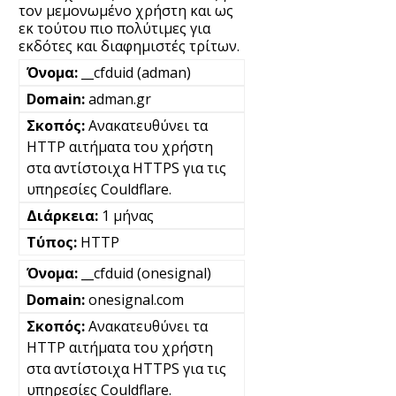
τον μεμονωμένο χρήστη και ως
εκ τούτου πιο πολύτιμες για
εκδότες και διαφημιστές τρίτων.
__cfduid (adman)
adman.gr
Ανακατευθύνει τα
HTTP αιτήματα του χρήστη
στα αντίστοιχα HTTPS για τις
υπηρεσίες Couldflare.
1 μήνας
HTTP
__cfduid (onesignal)
onesignal.com
Ανακατευθύνει τα
HTTP αιτήματα του χρήστη
στα αντίστοιχα HTTPS για τις
υπηρεσίες Couldflare.