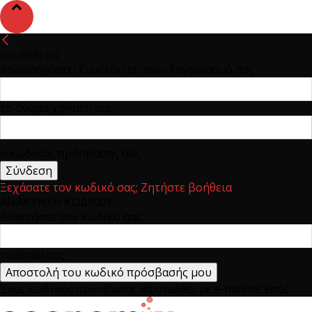
συνδεθείτε
Καλωσήρθατε! Συνδεθείτε στον λογαριασμό σας
το όνομα χρήστη σας
ο κωδικός πρόσβασης σας
Ξεχάσατε τον κωδικό σας; Ζητήστε βοήθεια
ΑΝΑΚΤΗΣΗ ΚΩΔΙΚΟΥ
Ανακτήστε τον κωδικό σας
το email σας
Ένας κωδικός πρόσβασης θα σταλθεί με e-mail σε εσάς.