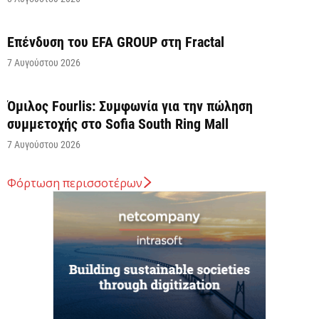
Επένδυση του EFA GROUP στη Fractal
7 Αυγούστου 2026
Όμιλος Fourlis: Συμφωνία για την πώληση
συμμετοχής στο Sofia South Ring Mall
7 Αυγούστου 2026
Φόρτωση περισσοτέρων
Σταύρος Καλαφάτης: «Έχουμε δημιουργήσει 20.000
νέες θέσεις εργασίας υψηλής εξειδίκευσης τα
τελευταία επτά χρόνια...
7 Αυγούστου 2026
Θεσσαλονίκη: Οι αλλαγές στις λεωφορειακές
γραμμές που θα ισχύσουν με τη λειτουργία της