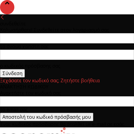
συνδεθείτε
Καλωσήρθατε! Συνδεθείτε στον λογαριασμό σας
το όνομα χρήστη σας
ο κωδικός πρόσβασης σας
Ξεχάσατε τον κωδικό σας; Ζητήστε βοήθεια
ΑΝΑΚΤΗΣΗ ΚΩΔΙΚΟΥ
Ανακτήστε τον κωδικό σας
το email σας
Ένας κωδικός πρόσβασης θα σταλθεί με e-mail σε εσάς.