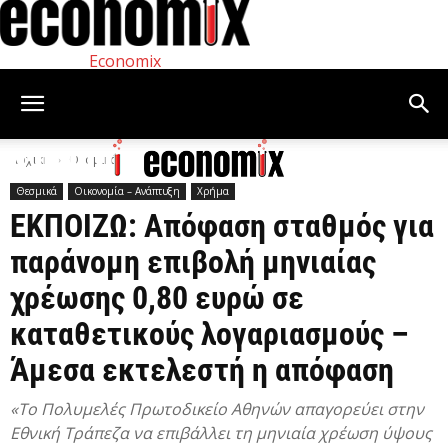
Economix
Αρχική
Θεσμικά
Θεσμικά
Οικονομία – Ανάπτυξη
Χρήμα
ΕΚΠΟΙΖΩ: Απόφαση σταθμός για
παράνομη επιβολή μηνιαίας
χρέωσης 0,80 ευρώ σε
καταθετικούς λογαριασμούς –
Άμεσα εκτελεστή η απόφαση
«Το Πολυμελές Πρωτοδικείο Αθηνών απαγορεύει στην
Εθνική Τράπεζα να επιβάλλει τη μηνιαία χρέωση ύψους