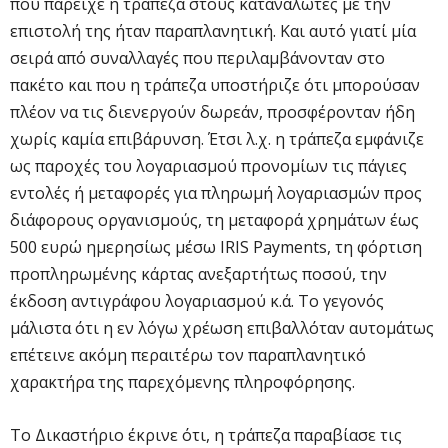
που παρείχε η τράπεζα στους καταναλωτές με την
επιστολή της ήταν παραπλανητική. Και αυτό γιατί μία
σειρά από συναλλαγές που περιλαμβάνονταν στο
πακέτο και που η τράπεζα υποστήριζε ότι μπορούσαν
πλέον να τις διενεργούν δωρεάν, προσφέρονταν ήδη
χωρίς καμία επιβάρυνση. Έτσι λ.χ. η τράπεζα εμφάνιζε
ως παροχές του λογαριασμού προνομίων τις πάγιες
εντολές ή μεταφορές για πληρωμή λογαριασμών προς
διάφορους οργανισμούς, τη μεταφορά χρημάτων έως
500 ευρώ ημερησίως μέσω IRIS Payments, τη φόρτιση
προπληρωμένης κάρτας ανεξαρτήτως ποσού, την
έκδοση αντιγράφου λογαριασμού κ.ά. Το γεγονός
μάλιστα ότι η εν λόγω χρέωση επιβαλλόταν αυτομάτως
επέτεινε ακόμη περαιτέρω τον παραπλανητικό
χαρακτήρα της παρεχόμενης πληροφόρησης.
Το Δικαστήριο έκρινε ότι, η τράπεζα παραβίασε τις