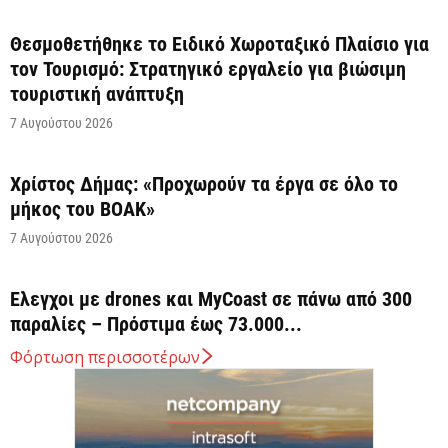
Θεσμοθετήθηκε το Ειδικό Χωροταξικό Πλαίσιο για
τον Τουρισμό: Στρατηγικό εργαλείο για βιώσιμη
τουριστική ανάπτυξη
7 Αυγούστου 2026
Χρίστος Δήμας: «Προχωρούν τα έργα σε όλο το
μήκος του ΒΟΑΚ»
7 Αυγούστου 2026
Έλεγχοι με drones και MyCoast σε πάνω από 300
παραλίες – Πρόστιμα έως 73.000...
7 Αυγούστου 2026
Φόρτωση περισσοτέρων
Η Ελλάδα στις κορυφαίες επιλογές των Ευρωπαίων
ταξιδιωτών, σύμφωνα με έρευνα του ΕΟΤ