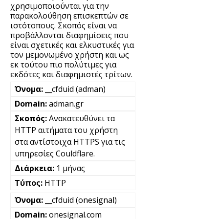
χρησιμοποιούνται για την
παρακολούθηση επισκεπτών σε
ιστότοπους. Σκοπός είναι να
προβάλλονται διαφημίσεις που
είναι σχετικές και ελκυστικές για
τον μεμονωμένο χρήστη και ως
εκ τούτου πιο πολύτιμες για
εκδότες και διαφημιστές τρίτων.
__cfduid (adman)
adman.gr
Ανακατευθύνει τα
HTTP αιτήματα του χρήστη
στα αντίστοιχα HTTPS για τις
υπηρεσίες Couldflare.
1 μήνας
HTTP
__cfduid (onesignal)
onesignal.com