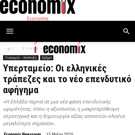
Economix
Αρχική
Οικονομία – Ανάπτυξη
Οικονομία – Ανάπτυξη
Χρήμα
Υπερταμείο: Οι ελληνικές
τράπεζες και το νέο επενδυτικό
αφήγημα
«Η Ελλάδα περνά σε μια νέα φάση επενδυτικής
ωριμότητας, όπου η αξιοπιστία, η μακροπρόθεσμη
στρατηγική και η δημιουργία αξίας αποκτούν ολοένα
μεγαλύτερη σημασία».
Economix Newsroom
15 Μαΐου 2026