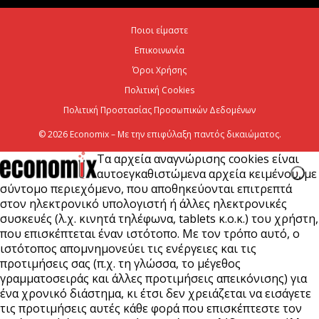
6 Αυγούστου 2026
Ποιοι είμαστε
Επικοινωνία
CrediaBank: Στα 53,6 εκατ. ευρώ τα
επαναλαμβανόμενα λειτουργικά κέρδη
Όροι Χρήσης
Πολιτική Cookies
6 Αυγούστου 2026
Πολιτική Προστασίας Προσωπικών Δεδομένων
© 2026 Economix – Με την επιφύλαξη παντός δικαιώματος.
Τα αρχεία αναγνώρισης cookies είναι
αυτοεγκαθιστώμενα αρχεία κειμένου, με
σύντομο περιεχόμενο, που αποθηκεύονται επιτρεπτά
στον ηλεκτρονικό υπολογιστή ή άλλες ηλεκτρονικές
συσκευές (λ.χ. κινητά τηλέφωνα, tablets κ.ο.κ.) του χρήστη,
που επισκέπτεται έναν ιστότοπο. Με τον τρόπο αυτό, ο
ιστότοπος απομνημονεύει τις ενέργειες και τις
προτιμήσεις σας (π.χ. τη γλώσσα, το μέγεθος
γραμματοσειράς και άλλες προτιμήσεις απεικόνισης) για
ένα χρονικό διάστημα, κι έτσι δεν χρειάζεται να εισάγετε
τις προτιμήσεις αυτές κάθε φορά που επισκέπτεστε τον