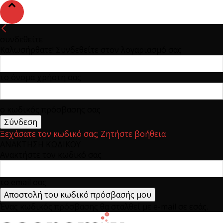
συνδεθείτε
Καλωσήρθατε! Συνδεθείτε στον λογαριασμό σας
το όνομα χρήστη σας
ο κωδικός πρόσβασης σας
Ξεχάσατε τον κωδικό σας; Ζητήστε βοήθεια
ΑΝΑΚΤΗΣΗ ΚΩΔΙΚΟΥ
Ανακτήστε τον κωδικό σας
το email σας
Ένας κωδικός πρόσβασης θα σταλθεί με e-mail σε εσάς.