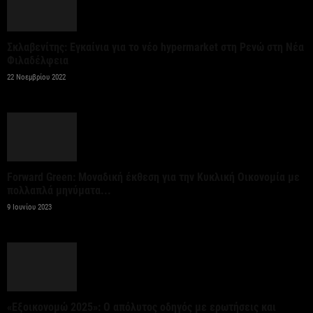
Σταύρος Καλαφάτης: «Έχουμε δημιουργήσει 20.000
Σκλαβενίτης: Εγκαίνια για το νέο hypermarket στη Ρενώ στη Νέα
νέες θέσεις εργασίας υψηλής εξειδίκευσης τα
Φιλαδέλφεια
τελευταία επτά χρόνια...
22 Νοεμβρίου 2022
7 Αυγούστου 2026
Θεσσαλονίκη: Οι αλλαγές στις λεωφορειακές
γραμμές που θα ισχύσουν με τη λειτουργία της
επέκτασης...
Forward Green: Μοναδική έκθεση για την Κυκλική Οικονομία με
πολλαπλά μηνύματα...
7 Αυγούστου 2026
9 Ιουνίου 2023
Υποχώρησε στο 3,4% ο πληθωρισμός τον Ιούλιο
7 Αυγούστου 2026
«Γιατί οι Τούρκοι συρρέουν στα ελληνικά νησιά;»
«Εξοικονομώ 2025»: Ο απόλυτος οδηγός με ερωτήσεις και