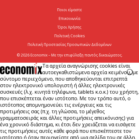
χρηματοοικονομικός σύμβουλος του Ομίλου ΔΕΗ
Ποιοι είμαστε
για τη στρατηγική είσοδό του...
Επικοινωνία
7 Αυγούστου 2026
Όροι Χρήσης
Πολιτική Cookies
Πολιτική Προστασίας Προσωπικών Δεδομένων
© 2026 Economix – Με την επιφύλαξη παντός δικαιώματος.
Τα αρχεία αναγνώρισης cookies είναι
αυτοεγκαθιστώμενα αρχεία κειμένου, με
σύντομο περιεχόμενο, που αποθηκεύονται επιτρεπτά
στον ηλεκτρονικό υπολογιστή ή άλλες ηλεκτρονικές
συσκευές (λ.χ. κινητά τηλέφωνα, tablets κ.ο.κ.) του χρήστη,
που επισκέπτεται έναν ιστότοπο. Με τον τρόπο αυτό, ο
ιστότοπος απομνημονεύει τις ενέργειες και τις
προτιμήσεις σας (π.χ. τη γλώσσα, το μέγεθος
γραμματοσειράς και άλλες προτιμήσεις απεικόνισης) για
ένα χρονικό διάστημα, κι έτσι δεν χρειάζεται να εισάγετε
τις προτιμήσεις αυτές κάθε φορά που επισκέπτεστε τον
ιστότοπο ή όταν περιηγείστε από μια σελίδα του σε άλλη.