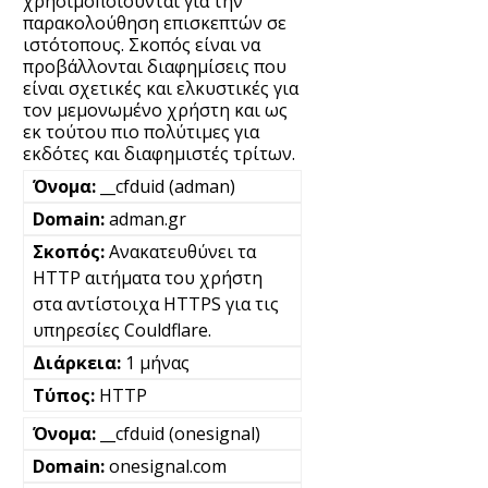
χρησιμοποιούνται για την
παρακολούθηση επισκεπτών σε
ιστότοπους. Σκοπός είναι να
προβάλλονται διαφημίσεις που
είναι σχετικές και ελκυστικές για
τον μεμονωμένο χρήστη και ως
εκ τούτου πιο πολύτιμες για
εκδότες και διαφημιστές τρίτων.
__cfduid (adman)
adman.gr
Ανακατευθύνει τα
HTTP αιτήματα του χρήστη
στα αντίστοιχα HTTPS για τις
υπηρεσίες Couldflare.
1 μήνας
HTTP
__cfduid (onesignal)
onesignal.com