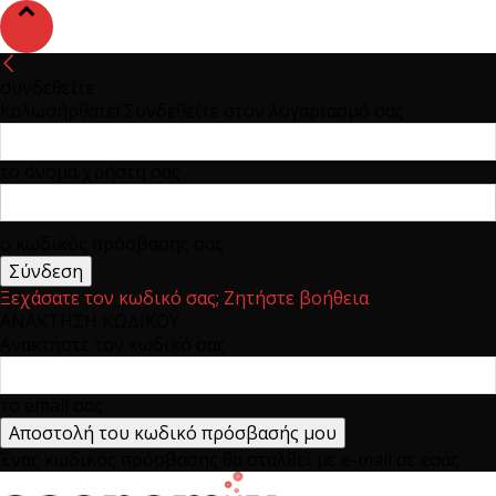
συνδεθείτε
Καλωσήρθατε! Συνδεθείτε στον λογαριασμό σας
το όνομα χρήστη σας
ο κωδικός πρόσβασης σας
Ξεχάσατε τον κωδικό σας; Ζητήστε βοήθεια
ΑΝΑΚΤΗΣΗ ΚΩΔΙΚΟΥ
Ανακτήστε τον κωδικό σας
το email σας
Ένας κωδικός πρόσβασης θα σταλθεί με e-mail σε εσάς.