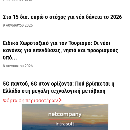
Στα 15 δισ. ευρώ ο στόχος για νέα δάνεια το 2026
9 Αυγούστου 2026
Ειδικό Χωροταξικό για τον Τουρισμό: Οι νέοι
κανόνες για επενδύσεις, νησιά και προορισμούς
υπό...
8 Αυγούστου 2026
5G παντού, 6G στον ορίζοντα: Πού βρίσκεται η
Ελλάδα στη μεγάλη τεχνολογική μετάβαση
8 Αυγούστου 2026
Φόρτωση περισσοτέρων
Διευρύνεται η εθνική πρωτοβουλία για τις τιμές
στο ράφι των σούπερ μάρκετ