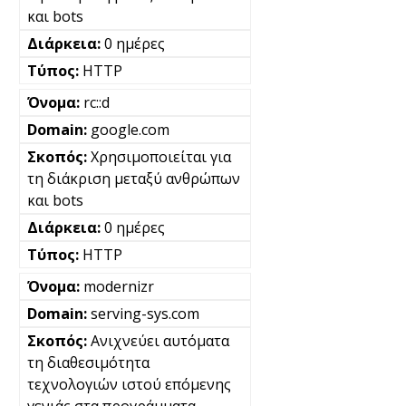
και bots
0 ημέρες
HTTP
rc::d
google.com
Χρησιμοποιείται για
τη διάκριση μεταξύ ανθρώπων
και bots
0 ημέρες
HTTP
modernizr
serving-sys.com
Ανιχνεύει αυτόματα
τη διαθεσιμότητα
τεχνολογιών ιστού επόμενης
γενιάς στα προγράμματα