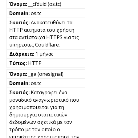
__cfduid (os.tc)
os.tc
Ανακατευθύνει τα
HTTP αιτήματα του χρήστη
στα αντίστοιχα HTTPS για τις
υπηρεσίες Couldflare.
1 μήνας
HTTP
_ga (onesignal)
os.tc
Καταγράφει ένα
μοναδικό αναγνωριστικό που
χρησιμοποιείται για τη
δημιουργία στατιστικών
δεδομένων σχετικά με τον
τρόπο με τον οποίο ο
επισκέπτης χρησιμοποιεί τον