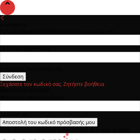
συνδεθείτε
Καλωσήρθατε! Συνδεθείτε στον λογαριασμό σας
το όνομα χρήστη σας
ο κωδικός πρόσβασης σας
Ξεχάσατε τον κωδικό σας; Ζητήστε βοήθεια
ΑΝΑΚΤΗΣΗ ΚΩΔΙΚΟΥ
Ανακτήστε τον κωδικό σας
το email σας
Ένας κωδικός πρόσβασης θα σταλθεί με e-mail σε εσάς.