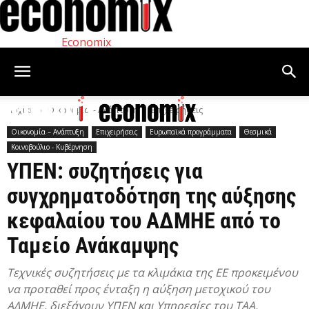
Economix
Αρχική
Οικονομία – Ανάπτυξη
Επιχειρήσεις
Οικονομία – Ανάπτυξη
Επιχειρήσεις
Ευρωπαϊκά προγράμματα
Θεσμικά
Κοινοβούλιο - Κυβέρνηση
ΥΠΕΝ: συζητήσεις για
συγχρηματοδότηση της αύξησης
κεφαλαίου του ΑΔΜΗΕ από το
Ταμείο Ανάκαμψης
Τεχνικές συζητήσεις με τα κλιμάκια της ΕΕ προκειμένου
να προταθεί προς ένταξη η αύξηση μετοχικού του
ΑΔΜΗΕ, διεξάγουν ΥΠΕΝ και Υπηρεσίες του ΤΑΑ.