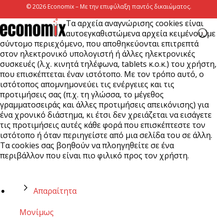
© 2026 Economix – Με την επιφύλαξη παντός δικαιώματος.
Τα αρχεία αναγνώρισης cookies είναι
αυτοεγκαθιστώμενα αρχεία κειμένου, με
σύντομο περιεχόμενο, που αποθηκεύονται επιτρεπτά
στον ηλεκτρονικό υπολογιστή ή άλλες ηλεκτρονικές
συσκευές (λ.χ. κινητά τηλέφωνα, tablets κ.ο.κ.) του χρήστη,
που επισκέπτεται έναν ιστότοπο. Με τον τρόπο αυτό, ο
ιστότοπος απομνημονεύει τις ενέργειες και τις
προτιμήσεις σας (π.χ. τη γλώσσα, το μέγεθος
γραμματοσειράς και άλλες προτιμήσεις απεικόνισης) για
ένα χρονικό διάστημα, κι έτσι δεν χρειάζεται να εισάγετε
τις προτιμήσεις αυτές κάθε φορά που επισκέπτεστε τον
ιστότοπο ή όταν περιηγείστε από μια σελίδα του σε άλλη.
Τα cookies σας βοηθούν να πλοηγηθείτε σε ένα
περιβάλλον που είναι πιο φιλικό προς τον χρήστη.
Απαραίτητα
Μονίμως