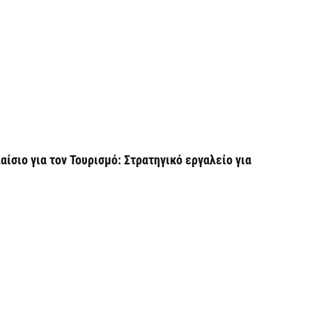
6 
Ο
σ
6 
Ν
Ι
ίσιο για τον Τουρισμό: Στρατηγικό εργαλείο για
6 
Ψ
κ
6 