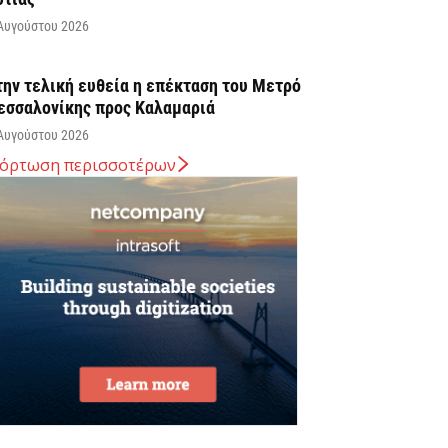
Αυγούστου 2026
την τελική ευθεία η επέκταση του Μετρό
εσσαλονίκης προς Καλαμαριά
Αυγούστου 2026
όρτωση περισσοτέρων
. Χατζηδάκης: Στον κάλαθο των αχρήστων
ι αμφισβητήσεις για το καλώδιο της
λεκτρικής διασύνδεσης...
Αυγούστου 2026
υβερνητική Επιτροπή Βιομηχανίας – Κυρ.
ητσοτάκης: Η ενίσχυση της παραγωγικής
άσης αποτελεί στρατηγική προτεραιότητα
Αυγούστου 2026