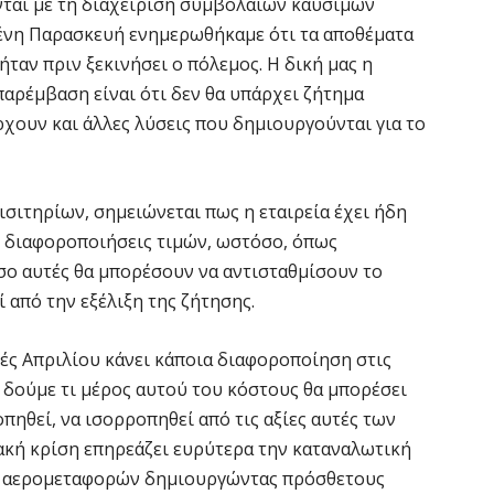
ται με τη διαχείριση συμβολαίων καυσίμων
Σ
μένη Παρασκευή ενημερωθήκαμε ότι τα αποθέματα
ε
να
ήταν πριν ξεκινήσει ο πόλεμος. Η δική μας η
6 
παρέμβαση είναι ότι δεν θα υπάρχει ζήτημα
χουν και άλλες λύσεις που δημιουργούνται για το
Έ
σ
σ
ισιτηρίων, σημειώνεται πως η εταιρεία έχει ήδη
6 
ε διαφοροποιήσεις τιμών, ωστόσο, όπως
όσο αυτές θα μπορέσουν να αντισταθμίσουν το
Σ
 από την εξέλιξη της ζήτησης.
4
6 
χές Απριλίου κάνει κάποια διαφοροποίηση στις
α δούμε τι μέρος αυτού του κόστους θα μπορέσει
οπηθεί, να ισορροπηθεί από τις αξίες αυτές των
Ξ
ε
ακή κρίση επηρεάζει ευρύτερα την καταναλωτική
6 
ων αερομεταφορών δημιουργώντας πρόσθετους