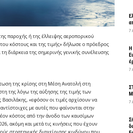
Έ
α
7 
 της παροχής ή της έλλειψης αεροπορικού
 του κόστους και της τιμής» δήλωσε ο πρόεδρος
Η
 τη διάρκεια της σημερινής γενικής συνέλευσης
Ε
έ
7 
πτωση της κρίσης στη Μέση Ανατολή στη
Σ
στη της λόγω της αύξησης της τιμής των
Μ
 Βασιλάκης, «εφόσον οι τιμές αρχίσουν να
7 
αντίστοιχες με αυτές που φαίνονται στην
έον κόστος από την άνοδο των καυσίμων
Σ
2026, ακόμη και μετά τις κινήσεις που έχουν
δ
πούς στρατηγικής διαχείρισης κινδύνου που
Ε