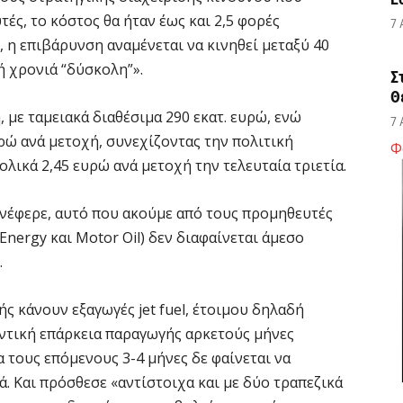
τές, το κόστος θα ήταν έως και 2,5 φορές
7 
 η επιβάρυνση αναμένεται να κινηθεί μεταξύ 40
νή χρονιά “δύσκολη”».
Σ
Θ
 με ταμειακά διαθέσιμα 290 εκατ. ευρώ, ενώ
7 
ρώ ανά μετοχή, συνεχίζοντας την πολιτική
Φ
λικά 2,45 ευρώ ανά μετοχή την τελευταία τριετία.
Κ
ο
ανέφερε, αυτό που ακούμε από τους προμηθευτές
η
 Energy και Motor Oil) δεν διαφαίνεται άμεσο
6 
.
Κ
 κάνουν εξαγωγές jet fuel, έτοιμου δηλαδή
Μ
β
αντική επάρκεια παραγωγής αρκετούς μήνες
α τους επόμενους 3-4 μήνες δε φαίνεται να
6 
. Και πρόσθεσε «αντίστοιχα και με δύο τραπεζικά