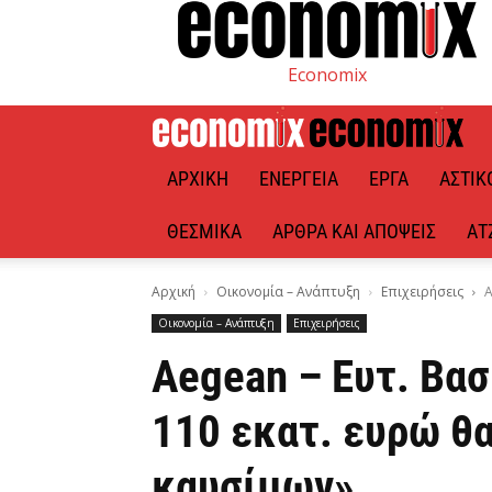
Economix
ΑΡΧΙΚΉ
ΕΝΈΡΓΕΙΑ
ΈΡΓΑ
ΑΣΤΙΚ
ΘΕΣΜΙΚΆ
ΆΡΘΡΑ ΚΑΙ ΑΠΌΨΕΙΣ
ΑΤ
Αρχική
Οικονομία – Ανάπτυξη
Επιχειρήσεις
A
Οικονομία – Ανάπτυξη
Επιχειρήσεις
Aegean – Ευτ. Βασ
110 εκατ. ευρώ θα
καυσίμων»