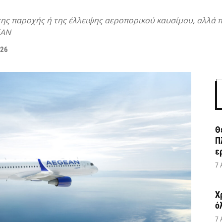
της παροχής ή της έλλειψης αεροπορικού καυσίμου, αλλά 
EAN
026
Θ
Π
ε
7 
Χ
ό
7 