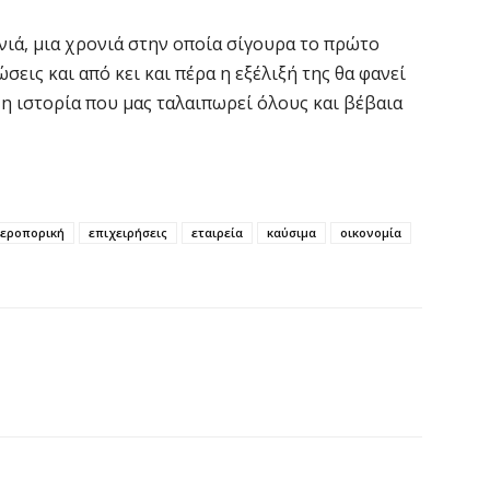
νιά, μια χρονιά στην οποία σίγουρα το πρώτο
Χ
Ε
εις και από κει και πέρα η εξέλιξή της θα φανεί
α
 η ιστορία που μας ταλαιπωρεί όλους και βέβαια
6 
Ο
δ
εροπορική
επιχειρήσεις
εταιρεία
καύσιμα
οικονομία
Ε
6 
C
ε
6 
Β
κ