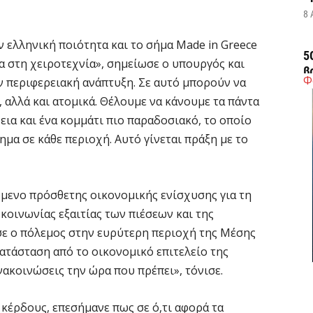
8 
ελληνική ποιότητα και το σήμα Made in Greece
5
α στη χειροτεχνία», σημείωσε ο υπουργός και
β
Φ
 περιφερειακή ανάπτυξη. Σε αυτό μπορούν να
τ
 αλλά και ατομικά. Θέλουμε να κάνουμε τα πάντα
8 
εια και ένα κομμάτι πιο παραδοσιακό, το οποίο
ημα σε κάθε περιοχή. Αυτό γίνεται πράξη με το
Δ
τ
8 
όμενο πρόσθετης οικονομικής ενίσχυσης για τη
κοινωνίας εξαιτίας των πιέσεων και της
Ε
ε ο πόλεμος στην ευρύτερη περιοχή της Μέσης
«
κατάσταση από το οικονομικό επιτελείο της
δ
νακοινώσεις την ώρα που πρέπει», τόνισε.
8 
 κέρδους, επεσήμανε πως σε ό,τι αφορά τα