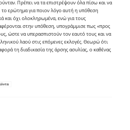
ύνταν. Πρέπει να τα επιστρέψουν όλα πίσω και να
ε το ερώτημα για ποιον λόγο αυτή η υπόθεση
Κ
ά και όχι ολοκληρωμένα, ενώ για τους
Σ
α
αφέρονται στην υπόθεση, υπογράμμισε πως «προς
ους, ώστε να υπερασπιστούν τον εαυτό τους και να
7 
ληνικού λαού στις επόμενες εκλογές. Θεωρώ ότι
 αφορά τη διαδικασία της άρσης ασυλίας, ο καθένας
Σ
φ
3
7 
ϊόντα
Η
χ
Ο
το
7 