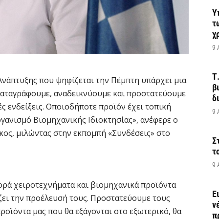
Υ
τ
χ
9 
Τ
νάπτυξης που ψηφίζεται την Πέμπτη υπάρχει μια
β
καταγράφουμε, αναδεικνύουμε και προστατεύουμε
δ
ές ενδείξεις. Οποιοδήποτε προϊόν έχει τοπική
9 
ργανισμό Βιομηχανικής Ιδιοκτησίας», ανέφερε ο
ος, μιλώντας στην εκπομπή «Συνδέσεις» στο
Σ
τ
9 
ορά χειροτεχνήματα και βιομηχανικά προϊόντα
Ε
ίζει την προέλευσή τους. Προστατεύουμε τους
ν
προϊόντα μας που θα εξάγονται στο εξωτερικό, θα
π