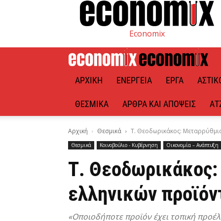
Economix
ΑΡΧΙΚΉ
ΕΝΈΡΓΕΙΑ
ΈΡΓΑ
ΑΣΤΙΚ
ΘΕΣΜΙΚΆ
ΆΡΘΡΑ ΚΑΙ ΑΠΌΨΕΙΣ
ΑΤ
Αρχική
Θεσμικά
Τ. Θεοδωρικάκος: Μεταρρύθμισ
Θεσμικά
Κοινοβούλιο - Κυβέρνηση
Οικονομία – Ανάπτυξη
Τ. Θεοδωρικάκος:
ελληνικών προϊό
«Οποιοδήποτε προϊόν έχει τοπική προέλ