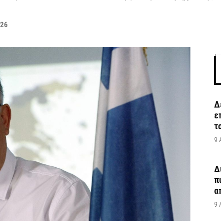
026
Δ
ε
τ
9 
Δ
π
α
9 