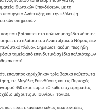
α ενός ενιαίου «one stop shop» για τις
μματεία Ιδιωτικών Επενδύσεων, με τη
Θ
 υπουργείο Ανάπτυξης και την εξάλειψη
λ
μ
ετικών υπηρεσιών.
7 
θμιση που βρίσκεται στο πολυνομοσχέδιο «όποιος
οποιήσει στο πλαίσιο του Αναπτυξιακού Νόμου, δεν
Υ
Ι
 επενδυτικό πλάνο». Σημείωσε, ακόμη, πως ήδη
ημόσια ταμεία από επενδυτικά σχέδια παλαιότερων
7 
θηκαν ποτέ.
«
 ότι επαναπροκηρύχθηκαν τρία βασικά καθεστώτα
ν
ηση, τις Μεγάλες Επενδύσεις και τις Περιοχές
7 
ισμού 450 εκατ. ευρώ. «Ο κάθε επιχειρηματίας
χέδιο μέχρι τις 30 Ιουνίου», τόνισε.
Α
α
νε πως είναι σκάνδαλο καθώς «εκατοντάδες
7 