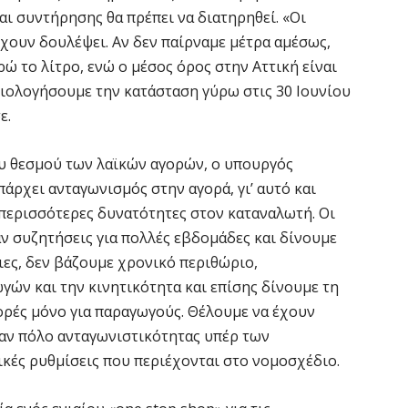
«
αι συντήρησης θα πρέπει να διατηρηθεί. «Οι
μ
έχουν δουλέψει. Αν δεν παίρναμε μέτρα αμέσως,
Κ
ώ το λίτρο, ενώ ο μέσος όρος στην Αττική είναι
8 
αξιολογήσουμε την κατάσταση γύρω στις 30 Ιουνίου
ε.
Ε
7 
ου θεσμού των λαϊκών αγορών, ο υπουργός
άρχει ανταγωνισμός στην αγορά, γι’ αυτό και
Ό
ς περισσότερες δυνατότητες στον καταναλωτή. Οι
σ
ν συζητήσεις για πολλές εβδομάδες και δίνουμε
7 
ιες, δεν βάζουμε χρονικό περιθώριο,
ών και την κινητικότητα και επίσης δίνουμε τη
Σ
ορές μόνο για παραγωγούς. Θέλουμε να έχουν
δ
ναν πόλο ανταγωνιστικότητας υπέρ των
υ
ικές ρυθμίσεις που περιέχονται στο νομοσχέδιο.
χ
7 