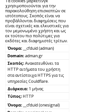
Τα cookies μάρκετινγκ
χρησιμοποιούνται για την
παρακολούθηση επισκεπτών σε
ιστότοπους. Σκοπός είναι να
προβάλλονται διαφημίσεις που
είναι σχετικές και ελκυστικές για
τον μεμονωμένο χρήστη και ως
εκ τούτου πιο πολύτιμες για
εκδότες και διαφημιστές τρίτων.
__cfduid (adman)
adman.gr
Ανακατευθύνει τα
HTTP αιτήματα του χρήστη
στα αντίστοιχα HTTPS για τις
υπηρεσίες Couldflare.
1 μήνας
HTTP
__cfduid (onesignal)