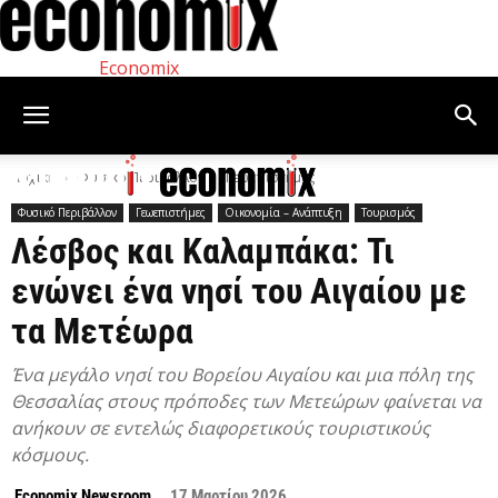
Economix
Αρχική
Φυσικό Περιβάλλον
Γεωεπιστήμες
Φυσικό Περιβάλλον
Γεωεπιστήμες
Οικονομία – Ανάπτυξη
Τουρισμός
Λέσβος και Καλαμπάκα: Τι
ενώνει ένα νησί του Αιγαίου με
τα Μετέωρα
Ένα μεγάλο νησί του Βορείου Αιγαίου και μια πόλη της
Θεσσαλίας στους πρόποδες των Μετεώρων φαίνεται να
ανήκουν σε εντελώς διαφορετικούς τουριστικούς
κόσμους.
Economix Newsroom
17 Μαρτίου 2026