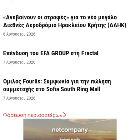
«Ανεβαίνουν οι στροφές» για το νέο μεγάλο
Διεθνές Αεροδρόμιο Ηρακλείου Κρήτης (ΔΑΗΚ)
8 Αυγούστου 2026
Επένδυση του EFA GROUP στη Fractal
7 Αυγούστου 2026
Όμιλος Fourlis: Συμφωνία για την πώληση
συμμετοχής στο Sofia South Ring Mall
7 Αυγούστου 2026
Φόρτωση περισσοτέρων
Σταύρος Καλαφάτης: «Έχουμε δημιουργήσει 20.000
νέες θέσεις εργασίας υψηλής εξειδίκευσης τα
τελευταία επτά χρόνια...