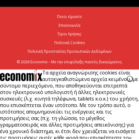
Χρίστος Δήμας: «Προχωρούν τα έργα σε όλο το
Ποιοι είμαστε
μήκος του ΒΟΑΚ»
Επικοινωνία
7 Αυγούστου 2026
Όροι Χρήσης
Πολιτική Cookies
Πολιτική Προστασίας Προσωπικών Δεδομένων
© 2026 Economix – Με την επιφύλαξη παντός δικαιώματος.
Τα αρχεία αναγνώρισης cookies είναι
αυτοεγκαθιστώμενα αρχεία κειμένου, με
σύντομο περιεχόμενο, που αποθηκεύονται επιτρεπτά
στον ηλεκτρονικό υπολογιστή ή άλλες ηλεκτρονικές
συσκευές (λ.χ. κινητά τηλέφωνα, tablets κ.ο.κ.) του χρήστη,
που επισκέπτεται έναν ιστότοπο. Με τον τρόπο αυτό, ο
ιστότοπος απομνημονεύει τις ενέργειες και τις
προτιμήσεις σας (π.χ. τη γλώσσα, το μέγεθος
γραμματοσειράς και άλλες προτιμήσεις απεικόνισης) για
ένα χρονικό διάστημα, κι έτσι δεν χρειάζεται να εισάγετε
τις προτιμήσεις αυτές κάθε φορά που επισκέπτεστε τον