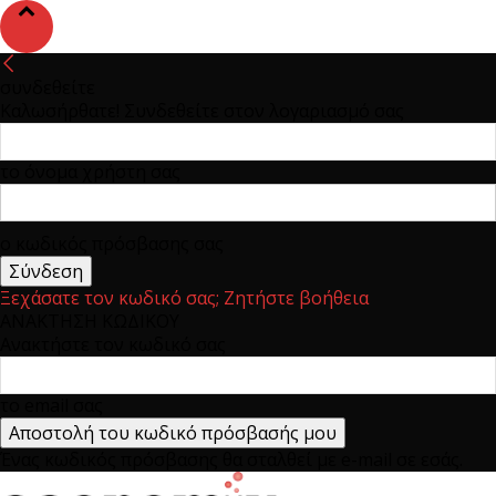
συνδεθείτε
Καλωσήρθατε! Συνδεθείτε στον λογαριασμό σας
το όνομα χρήστη σας
ο κωδικός πρόσβασης σας
Ξεχάσατε τον κωδικό σας; Ζητήστε βοήθεια
ΑΝΑΚΤΗΣΗ ΚΩΔΙΚΟΥ
Ανακτήστε τον κωδικό σας
το email σας
Ένας κωδικός πρόσβασης θα σταλθεί με e-mail σε εσάς.