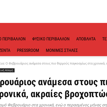
Ό ΠΕΡΙΒΆΛΛΟΝ
ΦΥΣΙΚΌ ΠΕΡΙΒΆΛΛΟΝ
ΑΠΌΒΛΗΤΑ
ΤΕ
ΖΈΝΤΑ
PRESSROOM
ΜΌΝΙΜΕΣ ΣΤΉΛΕΣ
cus: Ο Φεβρουάριος ανάμεσα στους πιο θερμούς παγκοσμίως στα χρονικά, α
τική Αλλαγή
βρουάριος ανάμεσα στους π
ρονικά, ακραίες βροχοπτώ
ερμό Φεβρουάριο στα χρονικά, ενώ ο περασμένος μήνας ση