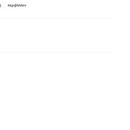
φ
ή
περιβάλλον
3
7 
Η
χ
Ο
το
7 
Κ
Σ
δ
7 
Υ
Π