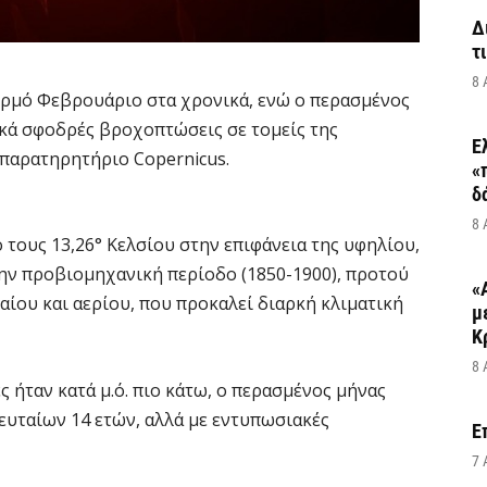
Δ
τ
8 
ερμό Φεβρουάριο στα χρονικά, ενώ ο περασμένος
ικά σφοδρές βροχοπτώσεις σε τομείς της
Ε
 παρατηρητήριο Copernicus.
«
δ
8 
 τους 13,26° Κελσίου στην επιφάνεια της υφηλίου,
την προβιομηχανική περίοδο (1850-1900), προτού
«
αίου και αερίου, που προκαλεί διαρκή κλιματική
μ
Κ
8 
 ήταν κατά μ.ό. πιο κάτω, ο περασμένος μήνας
ευταίων 14 ετών, αλλά με εντυπωσιακές
Ε
7 