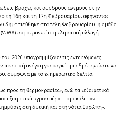
Ι
τώδεις βροχές και σφοδρούς ανέμους στην
7 
κο τη 16η και τη 17η Φεβρουαρίου, αφήνοντας
που δημοσιεύθηκε στα τέλη Φεβρουαρίου, η ομάδα
«
 (WWA) συμπέρανε ότι η κλιματική αλλαγή
ν
7 
 του 2026 υπογραμμίζουν τις εντεινόμενες
Α
ην πιεστική ανάγκη για παγκόσμια δράση» ώστε να
α
ου, σύμφωνα με το ενημερωτικό δελτίο.
7 
ως προς τη θερμοκρασίες», ενώ τα «εξαιρετικά
Κ
οι εξαιρετικά υγρού αέρα— προκάλεσαν
Σ
ημμύρες στη δυτική και στη νότια Ευρώπη»,
α
7 
Σ