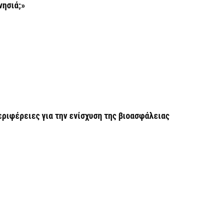
β
νησιά;»
7 
Σ
Ι
7 
Θ
Π
εριφέρειες για την ενίσχυση της βιοασφάλειας
ε
7 
Χ
ό
7 