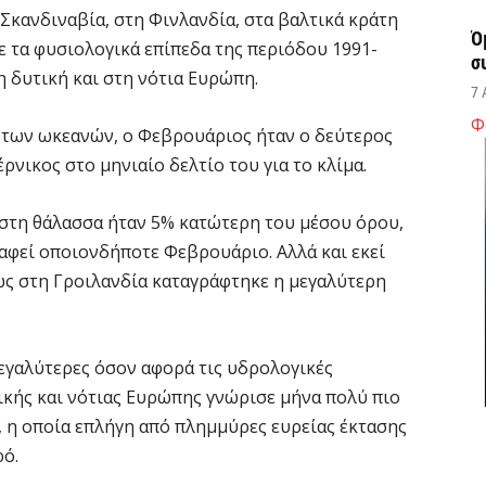
κανδιναβία, στη Φινλανδία, στα βαλτικά κράτη
Ό
ε τα φυσιολογικά επίπεδα της περιόδου 1991-
σ
η δυτική και στη νότια Ευρώπη.
7 
Φ
α των ωκεανών, ο Φεβρουάριος ήταν ο δεύτερος
Σ
ρνικος στο μηνιαίο δελτίο του για το κλίμα.
δ
υ
 στη θάλασσα ήταν 5% κατώτερη του μέσου όρου,
χ
ραφεί οποιονδήποτε Φεβρουάριο. Αλλά και εκεί
7 
ώς στη Γροιλανδία καταγράφτηκε η μεγαλύτερη
Θ
λ
εγαλύτερες όσον αφορά τις υδρολογικές
μ
ικής και νότιας Ευρώπης γνώρισε μήνα πολύ πιο
7 
 η οποία επλήγη από πλημμύρες ευρείας έκτασης
ρό.
Υ