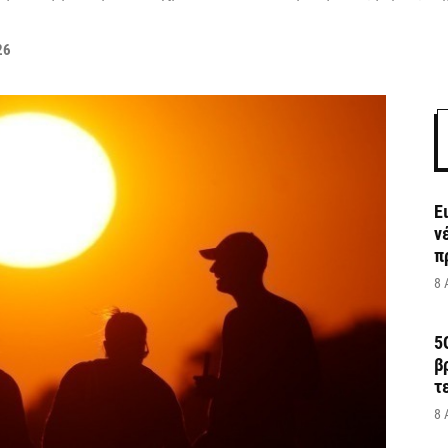
26
Ε
ν
π
8 
5
β
τ
8 