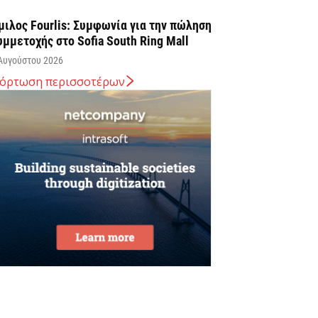
μιλος Fourlis: Συμφωνία για την πώληση
υμμετοχής στο Sofia South Ring Mall
Αυγούστου 2026
όρτωση περισσοτέρων
ταύρος Καλαφάτης: «Έχουμε
ημιουργήσει 20.000 νέες θέσεις εργασίας
ψηλής εξειδίκευσης τα τελευταία επτά
ρόνια...
Αυγούστου 2026
εσσαλονίκη: Οι αλλαγές στις
εωφορειακές γραμμές που θα ισχύσουν
ε τη λειτουργία της επέκτασης...
Αυγούστου 2026
ποχώρησε στο 3,4% ο πληθωρισμός τον