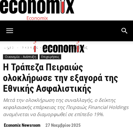
Economix
Αρχική
Οικονομία – Ανάπτυξη
Επιχειρήσεις
Οικονομία – Ανάπτυξη
Επιχειρήσεις
Η Τράπεζα Πειραιώς
ολοκλήρωσε την εξαγορά της
Εθνικής Ασφαλιστικής
Μετά την ολοκλήρωση της συναλλαγής, ο δείκτης
κεφαλαιακής επάρκειας της Πειραιώς Financial Holdings
αναμένεται να διαμορφωθεί σε επίπεδο 19%.
Economix Newsroom
27 Νοεμβρίου 2025