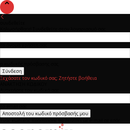
συνδεθείτε
Καλωσήρθατε! Συνδεθείτε στον λογαριασμό σας
το όνομα χρήστη σας
ο κωδικός πρόσβασης σας
Ξεχάσατε τον κωδικό σας; Ζητήστε βοήθεια
ΑΝΑΚΤΗΣΗ ΚΩΔΙΚΟΥ
Ανακτήστε τον κωδικό σας
το email σας
Ένας κωδικός πρόσβασης θα σταλθεί με e-mail σε εσάς.