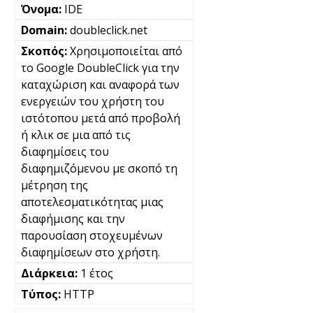
IDE
doubleclick.net
Χρησιμοποιείται από
το Google DoubleClick για την
καταχώριση και αναφορά των
ενεργειών του χρήστη του
ιστότοπου μετά από προβολή
ή κλικ σε μια από τις
διαφημίσεις του
διαφημιζόμενου με σκοπό τη
μέτρηση της
αποτελεσματικότητας μιας
διαφήμισης και την
παρουσίαση στοχευμένων
διαφημίσεων στο χρήστη.
1 έτος
HTTP