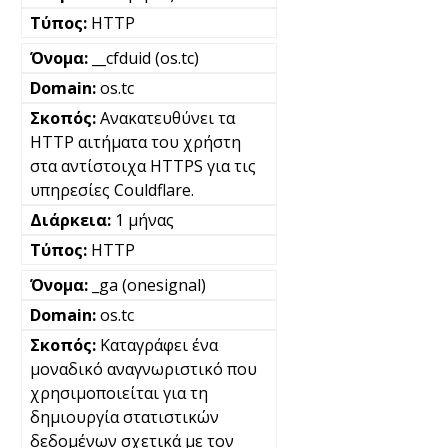
HTTP
__cfduid (os.tc)
os.tc
Ανακατευθύνει τα
HTTP αιτήματα του χρήστη
στα αντίστοιχα HTTPS για τις
υπηρεσίες Couldflare.
1 μήνας
HTTP
_ga (onesignal)
os.tc
Καταγράφει ένα
μοναδικό αναγνωριστικό που
χρησιμοποιείται για τη
δημιουργία στατιστικών
δεδομένων σχετικά με τον