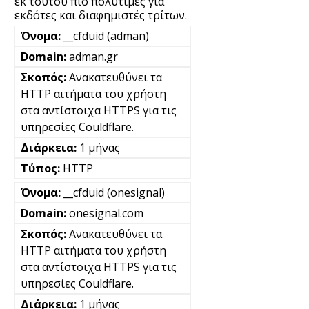
εκ τούτου πιο πολύτιμες για
εκδότες και διαφημιστές τρίτων.
__cfduid (adman)
adman.gr
Ανακατευθύνει τα
HTTP αιτήματα του χρήστη
στα αντίστοιχα HTTPS για τις
υπηρεσίες Couldflare.
1 μήνας
HTTP
__cfduid (onesignal)
onesignal.com
Ανακατευθύνει τα
HTTP αιτήματα του χρήστη
στα αντίστοιχα HTTPS για τις
υπηρεσίες Couldflare.
1 μήνας