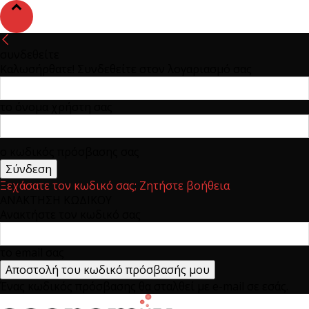
συνδεθείτε
Καλωσήρθατε! Συνδεθείτε στον λογαριασμό σας
το όνομα χρήστη σας
ο κωδικός πρόσβασης σας
Ξεχάσατε τον κωδικό σας; Ζητήστε βοήθεια
ΑΝΑΚΤΗΣΗ ΚΩΔΙΚΟΥ
Ανακτήστε τον κωδικό σας
το email σας
Ένας κωδικός πρόσβασης θα σταλθεί με e-mail σε εσάς.