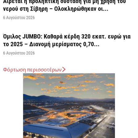
Αίρεται η προληπτική σύσταση για μη χρήση του
νερού στη Σίβηρη – Ολοκληρώθηκαν οι...
6 Αυγούστου 2026
Όμιλος JUMBO: Καθαρά κέρδη 320 εκατ. ευρώ για
το 2025 – Διανομή μερίσματος 0,70...
6 Αυγούστου 2026
Φόρτωση περισσοτέρων
Οκτώ νέα οχήματα μεταφοράς
εμπορευματοκιβωτίων για τον ΟΛΘ
6 Αυγούστου 2026
Άνοιξε η πλατφόρμα για ενισχύσεις de minimis
ύψους 24,6 εκατ. ευρώ σε παραγωγούς
6 Αυγούστου 2026