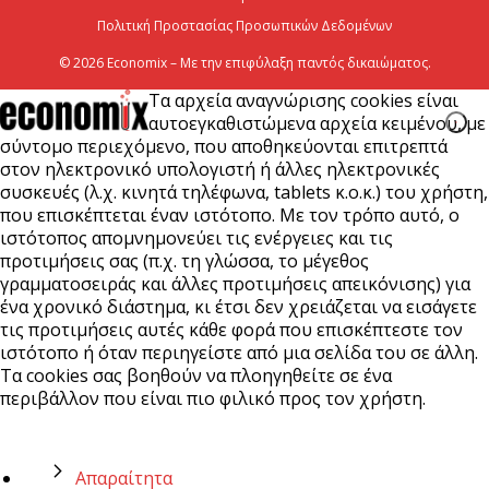
Πολιτική Προστασίας Προσωπικών Δεδομένων
© 2026 Economix – Με την επιφύλαξη παντός δικαιώματος.
Τα αρχεία αναγνώρισης cookies είναι
αυτοεγκαθιστώμενα αρχεία κειμένου, με
σύντομο περιεχόμενο, που αποθηκεύονται επιτρεπτά
στον ηλεκτρονικό υπολογιστή ή άλλες ηλεκτρονικές
συσκευές (λ.χ. κινητά τηλέφωνα, tablets κ.ο.κ.) του χρήστη,
που επισκέπτεται έναν ιστότοπο. Με τον τρόπο αυτό, ο
ιστότοπος απομνημονεύει τις ενέργειες και τις
προτιμήσεις σας (π.χ. τη γλώσσα, το μέγεθος
γραμματοσειράς και άλλες προτιμήσεις απεικόνισης) για
ένα χρονικό διάστημα, κι έτσι δεν χρειάζεται να εισάγετε
τις προτιμήσεις αυτές κάθε φορά που επισκέπτεστε τον
ιστότοπο ή όταν περιηγείστε από μια σελίδα του σε άλλη.
Τα cookies σας βοηθούν να πλοηγηθείτε σε ένα
περιβάλλον που είναι πιο φιλικό προς τον χρήστη.
Απαραίτητα