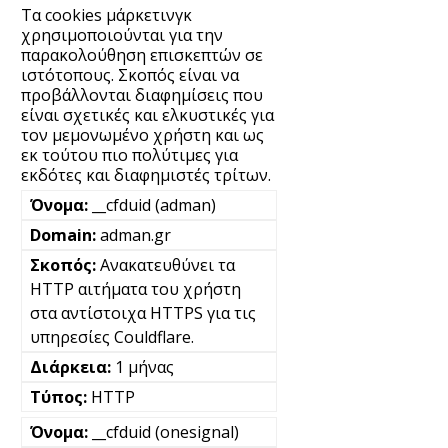
Τα cookies μάρκετινγκ
χρησιμοποιούνται για την
παρακολούθηση επισκεπτών σε
ιστότοπους. Σκοπός είναι να
προβάλλονται διαφημίσεις που
είναι σχετικές και ελκυστικές για
τον μεμονωμένο χρήστη και ως
εκ τούτου πιο πολύτιμες για
εκδότες και διαφημιστές τρίτων.
__cfduid (adman)
adman.gr
Ανακατευθύνει τα
HTTP αιτήματα του χρήστη
στα αντίστοιχα HTTPS για τις
υπηρεσίες Couldflare.
1 μήνας
HTTP
__cfduid (onesignal)