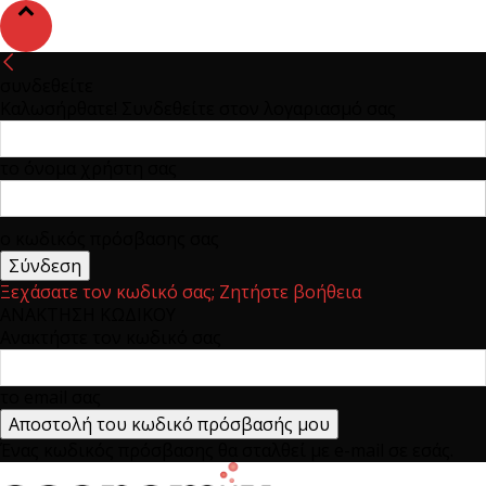
συνδεθείτε
Καλωσήρθατε! Συνδεθείτε στον λογαριασμό σας
το όνομα χρήστη σας
ο κωδικός πρόσβασης σας
Ξεχάσατε τον κωδικό σας; Ζητήστε βοήθεια
ΑΝΑΚΤΗΣΗ ΚΩΔΙΚΟΥ
Ανακτήστε τον κωδικό σας
το email σας
Ένας κωδικός πρόσβασης θα σταλθεί με e-mail σε εσάς.