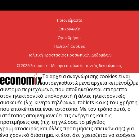
Η Deloitte Ελλάδος αποκλειστικός
χρηματοοικονομικός σύμβουλος του Ομίλου ΔΕΗ
Ποιοι είμαστε
για τη στρατηγική είσοδό του...
Επικοινωνία
7 Αυγούστου 2026
Όροι Χρήσης
Πολιτική Cookies
Πολιτική Προστασίας Προσωπικών Δεδομένων
© 2026 Economix – Με την επιφύλαξη παντός δικαιώματος.
Τα αρχεία αναγνώρισης cookies είναι
αυτοεγκαθιστώμενα αρχεία κειμένου, με
σύντομο περιεχόμενο, που αποθηκεύονται επιτρεπτά
στον ηλεκτρονικό υπολογιστή ή άλλες ηλεκτρονικές
συσκευές (λ.χ. κινητά τηλέφωνα, tablets κ.ο.κ.) του χρήστη,
που επισκέπτεται έναν ιστότοπο. Με τον τρόπο αυτό, ο
ιστότοπος απομνημονεύει τις ενέργειες και τις
προτιμήσεις σας (π.χ. τη γλώσσα, το μέγεθος
γραμματοσειράς και άλλες προτιμήσεις απεικόνισης) για
ένα χρονικό διάστημα, κι έτσι δεν χρειάζεται να εισάγετε