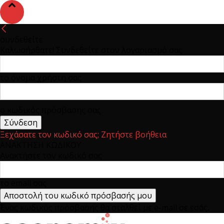
συνδεθείτε
Καλωσήρθατε! Συνδεθείτε στον λογαριασμό σας
το όνομα χρήστη σας
ο κωδικός πρόσβασης σας
Ξεχάσατε τον κωδικό σας; Ζητήστε βοήθεια
ΑΝΑΚΤΗΣΗ ΚΩΔΙΚΟΥ
Ανακτήστε τον κωδικό σας
το email σας
Ένας κωδικός πρόσβασης θα σταλθεί με e-mail σε εσάς.