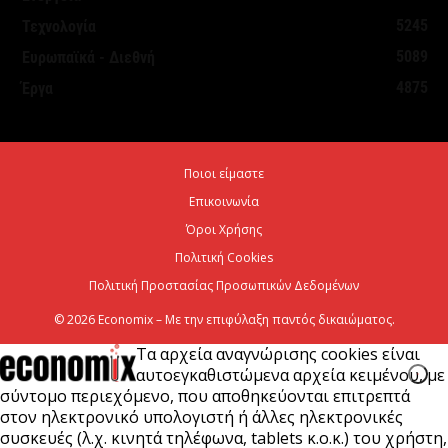
Πρόγραμμα Ανάπτυξης για την ανάπλαση της ΔΕΘ
5245
Τεχνολογία
6 Αυγούστου 2026
5089
Ευρωπαϊκά - Διεθνή
4875
Έργα
ΟΠΕΚΑ: Αύριο η δεύτερη πληρωμή των δικαιούχων
του Λογαριασμού Αγροτικής Εστίας
6 Αυγούστου 2026
Ποιοι είμαστε
Επικοινωνία
CrediaBank: Στα 53,6 εκατ. ευρώ τα
επαναλαμβανόμενα λειτουργικά κέρδη
Όροι Χρήσης
Πολιτική Cookies
6 Αυγούστου 2026
Πολιτική Προστασίας Προσωπικών Δεδομένων
© 2026 Economix – Με την επιφύλαξη παντός δικαιώματος.
Τα αρχεία αναγνώρισης cookies είναι
αυτοεγκαθιστώμενα αρχεία κειμένου, με
σύντομο περιεχόμενο, που αποθηκεύονται επιτρεπτά
στον ηλεκτρονικό υπολογιστή ή άλλες ηλεκτρονικές
συσκευές (λ.χ. κινητά τηλέφωνα, tablets κ.ο.κ.) του χρήστη,