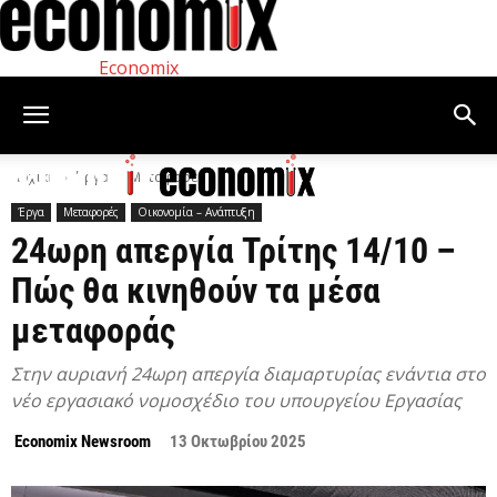
Economix
Αρχική
Έργα
Μεταφορές
Έργα
Μεταφορές
Οικονομία – Ανάπτυξη
24ωρη απεργία Τρίτης 14/10 –
Πώς θα κινηθούν τα μέσα
μεταφοράς
Στην αυριανή 24ωρη απεργία διαμαρτυρίας ενάντια στο
νέο εργασιακό νομοσχέδιο του υπουργείου Εργασίας
Economix Newsroom
13 Οκτωβρίου 2025