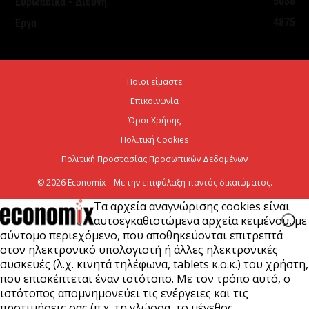
5088
Ευρωπαϊκά - Διεθνή
Νέο ιστορικό ρεκόρ για την AEGEAN τον Ιούλιο με
4875
Έργα
2 εκατομμύρια επιβάτες
6 Αυγούστου 2026
Ποιοι είμαστε
Ψεκασμοί για την καταπολέμηση των κουνουπιών,
Επικοινωνία
στις 10-11-12 Αυγούστου
Όροι Χρήσης
6 Αυγούστου 2026
Πολιτική Cookies
Πολιτική Προστασίας Προσωπικών Δεδομένων
© 2026 Economix – Με την επιφύλαξη παντός δικαιώματος.
Τα αρχεία αναγνώρισης cookies είναι
αυτοεγκαθιστώμενα αρχεία κειμένου, με
σύντομο περιεχόμενο, που αποθηκεύονται επιτρεπτά
στον ηλεκτρονικό υπολογιστή ή άλλες ηλεκτρονικές
συσκευές (λ.χ. κινητά τηλέφωνα, tablets κ.ο.κ.) του χρήστη,
που επισκέπτεται έναν ιστότοπο. Με τον τρόπο αυτό, ο
ιστότοπος απομνημονεύει τις ενέργειες και τις
προτιμήσεις σας (π.χ. τη γλώσσα, το μέγεθος