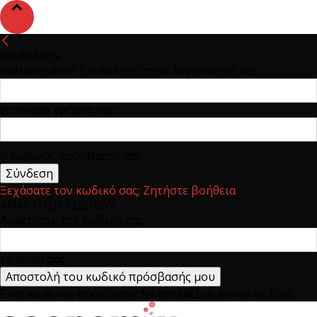
συνδεθείτε
Καλωσήρθατε! Συνδεθείτε στον λογαριασμό σας
το όνομα χρήστη σας
ο κωδικός πρόσβασης σας
Ξεχάσατε τον κωδικό σας; Ζητήστε βοήθεια
ΑΝΑΚΤΗΣΗ ΚΩΔΙΚΟΥ
Ανακτήστε τον κωδικό σας
το email σας
Ένας κωδικός πρόσβασης θα σταλθεί με e-mail σε εσάς.