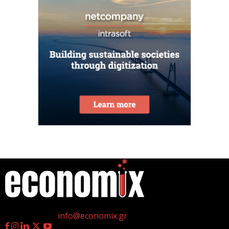
Κ. Χατζηδάκης: Στον κάλαθο των αχρήστων οι
αμφισβητήσεις για το καλώδιο της ηλεκτρικής
διασύνδεσης...
6 Αυγούστου 2026
Κυβερνητική Επιτροπή Βιομηχανίας – Κυρ.
Μητσοτάκης: Η ενίσχυση της παραγωγικής βάσης
αποτελεί στρατηγική προτεραιότητα
6 Αυγούστου 2026
Στην ΑΑΔΕ ο Κυρ. Μητσοτάκης για την εφαρμογή
myAGRO: Η χώρα δεν μπορεί να...
6 Αυγούστου 2026
η
Γεννημένοι την 4
Ιουλίου.
Ένα υποχρεωτικό εθνικό πλαίσιο κανόνων σχετικά
Επικοινωνία:
info@economix.gr
με τις απαιτήσεις ασφάλειας των συστημάτων