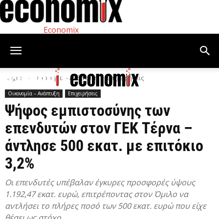
Economix
Αρχική
Οικονομία – Ανάπτυξη
Επιχειρήσεις
Οικονομία – Ανάπτυξη
Επιχειρήσεις
Ψήφος εμπιστοσύνης των
επενδυτών στον ΓΕΚ Τέρνα –
άντλησε 500 εκατ. με επιτόκιο
3,2%
Οι επενδυτές υπέβαλαν έγκυρες προσφορές ύψους
1.192,47 εκατ. ευρώ, επιτρέποντας στον Όμιλο να
αντλήσει το πλήρες ποσό των 500 εκατ. ευρώ που είχε
θέσει ως στόχο.