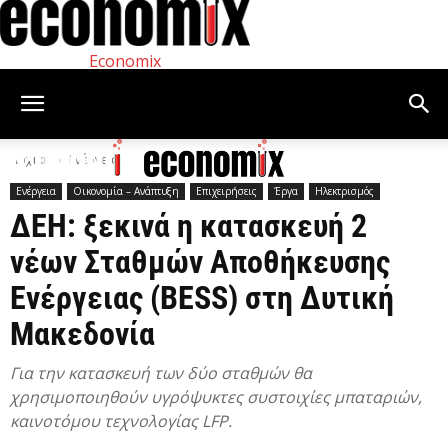
Economix
Αρχική
Ενέργεια
Ενέργεια
Οικονομία – Ανάπτυξη
Επιχειρήσεις
Έργα
Ηλεκτρισμός
ΔΕΗ: ξεκινά η κατασκευή 2
νέων Σταθμών Αποθήκευσης
Ενέργειας (BESS) στη Δυτική
Μακεδονία
Για την κατασκευή των δύο σταθμών θα
χρησιμοποιηθούν υγρόψυκτες συστοιχίες μπαταριών,
καινοτόμου τεχνολογίας LFP.