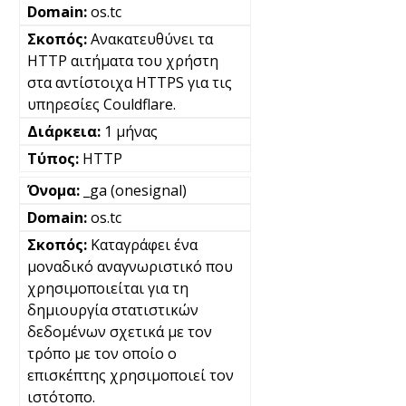
os.tc
Ανακατευθύνει τα
HTTP αιτήματα του χρήστη
στα αντίστοιχα HTTPS για τις
υπηρεσίες Couldflare.
1 μήνας
HTTP
_ga (onesignal)
os.tc
Καταγράφει ένα
μοναδικό αναγνωριστικό που
χρησιμοποιείται για τη
δημιουργία στατιστικών
δεδομένων σχετικά με τον
τρόπο με τον οποίο ο
επισκέπτης χρησιμοποιεί τον
ιστότοπο.