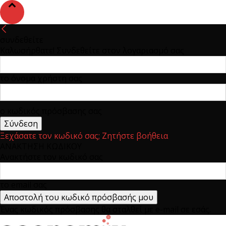
συνδεθείτε
Καλωσήρθατε! Συνδεθείτε στον λογαριασμό σας
το όνομα χρήστη σας
ο κωδικός πρόσβασης σας
Ξεχάσατε τον κωδικό σας; Ζητήστε βοήθεια
ΑΝΑΚΤΗΣΗ ΚΩΔΙΚΟΥ
Ανακτήστε τον κωδικό σας
το email σας
Ένας κωδικός πρόσβασης θα σταλθεί με e-mail σε εσάς.