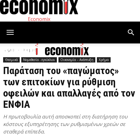
Economix
Αρχική
Θεσμικά
Θεσμικά
Νομοθεσία - εγκύκλιοι
Οικονομία – Ανάπτυξη
Χρήμα
Παράταση του «παγώματος»
των επιτοκίων για ρύθμιση
οφειλών και απαλλαγές από τον
ΕΝΦΙΑ
Η πρωτοβουλία αυτή αποσκοπεί στη διατήρηση του
κόστους εξυπηρέτησης των ρυθμισμένων χρεών σε
σταθερά επίπεδα.