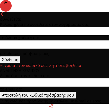
συνδεθείτε
Καλωσήρθατε! Συνδεθείτε στον λογαριασμό σας
το όνομα χρήστη σας
ο κωδικός πρόσβασης σας
Ξεχάσατε τον κωδικό σας; Ζητήστε βοήθεια
ΑΝΑΚΤΗΣΗ ΚΩΔΙΚΟΥ
Ανακτήστε τον κωδικό σας
το email σας
Ένας κωδικός πρόσβασης θα σταλθεί με e-mail σε εσάς.