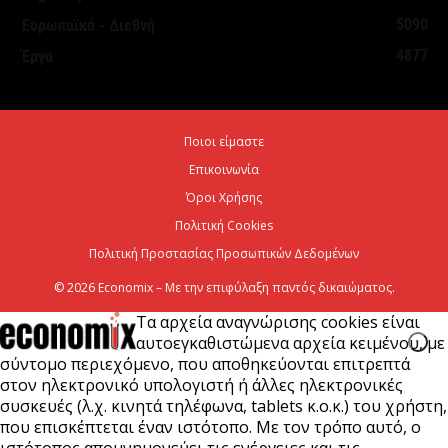
Πανεπιστημίου Κρήτης με 3,358 εκατ. ευρώ για...
5090
Ευρωπαϊκά - Διεθνή
7 Αυγούστου 2026
4877
Έργα
Η Deloitte Ελλάδος αποκλειστικός
χρηματοοικονομικός σύμβουλος του Ομίλου ΔΕΗ
Ποιοι είμαστε
για τη στρατηγική είσοδό του...
Επικοινωνία
7 Αυγούστου 2026
Όροι Χρήσης
Πολιτική Cookies
Πολιτική Προστασίας Προσωπικών Δεδομένων
© 2026 Economix – Με την επιφύλαξη παντός δικαιώματος.
Τα αρχεία αναγνώρισης cookies είναι
αυτοεγκαθιστώμενα αρχεία κειμένου, με
σύντομο περιεχόμενο, που αποθηκεύονται επιτρεπτά
στον ηλεκτρονικό υπολογιστή ή άλλες ηλεκτρονικές
συσκευές (λ.χ. κινητά τηλέφωνα, tablets κ.ο.κ.) του χρήστη,
που επισκέπτεται έναν ιστότοπο. Με τον τρόπο αυτό, ο
ιστότοπος απομνημονεύει τις ενέργειες και τις