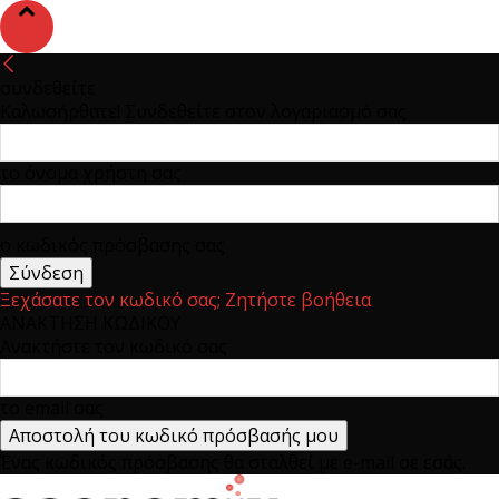
συνδεθείτε
Καλωσήρθατε! Συνδεθείτε στον λογαριασμό σας
το όνομα χρήστη σας
ο κωδικός πρόσβασης σας
Ξεχάσατε τον κωδικό σας; Ζητήστε βοήθεια
ΑΝΑΚΤΗΣΗ ΚΩΔΙΚΟΥ
Ανακτήστε τον κωδικό σας
το email σας
Ένας κωδικός πρόσβασης θα σταλθεί με e-mail σε εσάς.