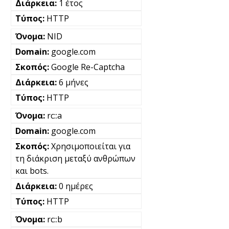
1 έτος
HTTP
NID
google.com
Google Re-Captcha
6 μήνες
HTTP
rc::a
google.com
Χρησιμοποιείται για
τη διάκριση μεταξύ ανθρώπων
και bots.
0 ημέρες
HTTP
rc::b