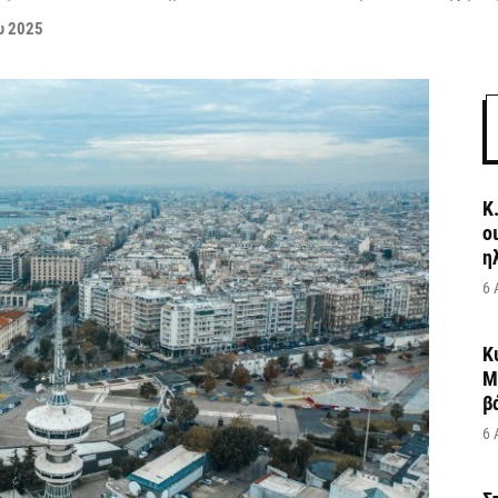
υ 2025
Κ
ο
η
6 
Κ
Μ
β
6 