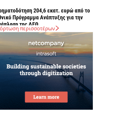
ρηματοδότηση 204,6 εκατ. ευρώ από το
θνικό Πρόγραμμα Ανάπτυξης για την
νάπλαση της ΔΕΘ
όρτωση περισσοτέρων
Αυγούστου 2026
ΠΕΚΑ: Αύριο η δεύτερη πληρωμή των
ικαιούχων του Λογαριασμού Αγροτικής
στίας
Αυγούστου 2026
rediaBank: Στα 53,6 εκατ. ευρώ τα
παναλαμβανόμενα λειτουργικά κέρδη
Αυγούστου 2026
ιομηχανία: επίθεση ουσίας από ΕΛΑΣ σε
υβέρνηση Μητσοτάκη