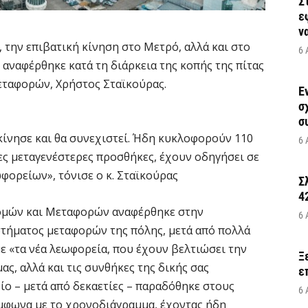
Σ
ε
να
 την επιβατική κίνηση στο Μετρό, αλλά και στο
6 
 αναφέρθηκε κατά τη διάρκεια της κοπής της πίτας
εταφορών, Χρήστος Σταϊκούρας.
Έ
σ
σ
ίνησε και θα συνεχιστεί. Ήδη κυκλοφορούν 110
6 
λες μεταγενέστερες προσθήκες, έχουν οδηγήσει σε
ορείων», τόνισε ο κ. Σταϊκούρας
Σ
4
ομών και Μεταφορών αναφέρθηκε στην
6 
τήματος μεταφορών της πόλης, μετά από πολλά
με «τα νέα λεωφορεία, που έχουν βελτιώσει την
Ξ
ς, αλλά και τις συνθήκες της δικής σας
ε
ίο – μετά από δεκαετίες – παραδόθηκε στους
6 
ύμφωνα με το χρονοδιάγραμμα, έχοντας ήδη