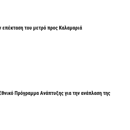
Π
H
6 
ν επέκταση του μετρό προς Καλαμαριά
Υ
ε
ε
6 
V
ε
6 
Εθνικό Πρόγραμμα Ανάπτυξης για την ανάπλαση της