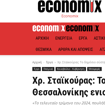
Economix
ΑΡΧΙΚΉ
ΕΝΈΡΓΕΙΑ
ΈΡΓΑ
ΑΣΤΙΚ
ΘΕΣΜΙΚΆ
ΆΡΘΡΑ ΚΑΙ ΑΠΌΨΕΙΣ
ΑΤ
Αρχική
Έργα
Χρ. Σταϊκούρας: Το δημόσιο σύστ
Έργα
Θεσμικά
Κοινοβούλιο - Κυβέρνηση
Μεταφορές
Χρ. Σταϊκούρας: 
Θεσσαλονίκης ενι
«Το τελευταίο τρίμηνο του 2024, πουλήθη