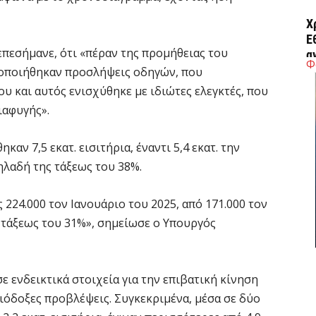
Χ
Ε
επεσήμανε, ότι «πέραν της προμήθειας του
α
Φ
τοποιήθηκαν προσλήψεις οδηγών, που
6 
υ και αυτός ενισχύθηκε με ιδιώτες ελεγκτές, που
ιαφυγής».
Ο
δ
αν 7,5 εκατ. εισιτήρια, έναντι 5,4 εκατ. την
Ε
ηλαδή της τάξεως του 38%.
6 
 224.000 τον Ιανουάριο του 2025, από 171.000 τον
C
 τάξεως του 31%», σημείωσε ο Υπουργός
ε
6 
ε ενδεικτικά στοιχεία για την επιβατική κίνηση
Β
σιόδοξες προβλέψεις. Συγκεκριμένα, μέσα σε δύο
κ