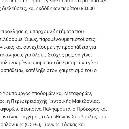
,2 εκατ. εισιτήρια, έγιναν περισσότερες από 4,9
6 
ες διελεύσεις, και εκδόθηκαν περίπου 80.000
Ο
σ
 προκλήσεις, υπάρχουν ζητήματα που
6 
ιλύσουμε. Όμως, παραμένουμε πιστοί στις
νικείς και συνεχίζουμε την προσπάθεια για
Ν
τακινήσεις για όλους. Στόχος μας, να γίνει
Ι
λονίκη. Ένα όραμα που δεν μπορεί να γίνει
6 
ροσπάθεια», κατέληξε στον χαιρετισμό του ο
Ψ
κ
, ο Υφυπουργός Υποδομών και Μεταφορών,
6 
άος, η Περιφερειάρχης Κεντρικής Μακεδονίας,
ταφορών, Δέσποινα Παληαρούτα, ο Πρόεδρος και
Α
αντίνος Ταγγίρης, ο Διευθύνων Σύμβουλος του
χ
αλονίκης (ΟΣΕΘ), Γιάννης Τόσκας και
Ο