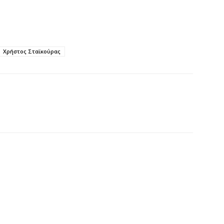
6 
Ό
ε
Χρήστος Σταϊκούρας
0,
6 
Ο
ε
6 
Ά
m
π
6 
Υ