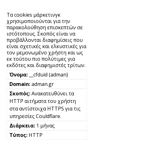
Τα cookies μάρκετινγκ
χρησιμοποιούνται για την
παρακολούθηση επισκεπτών σε
ιστότοπους. Σκοπός είναι να
προβάλλονται διαφημίσεις που
είναι σχετικές και ελκυστικές για
τον μεμονωμένο χρήστη και ως
εκ τούτου πιο πολύτιμες για
εκδότες και διαφημιστές τρίτων.
__cfduid (adman)
adman.gr
Ανακατευθύνει τα
HTTP αιτήματα του χρήστη
στα αντίστοιχα HTTPS για τις
υπηρεσίες Couldflare.
1 μήνας
HTTP