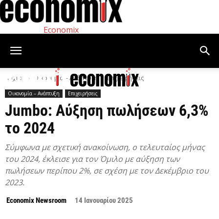
Economix
Αρχική
Οικονομία – Ανάπτυξη
Επιχειρήσεις
Οικονομία – Ανάπτυξη
Επιχειρήσεις
Jumbo: Αύξηση πωλήσεων 6,3%
το 2024
Σύμφωνα με σχετική ανακοίνωση, ο τελευταίος μήνας
του 2024, έκλεισε για τον Όμιλο με αύξηση των
πωλήσεων περίπου 2%, σε σχέση με τον Δεκέμβριο του
2023.
Economix Newsroom
14 Ιανουαρίου 2025