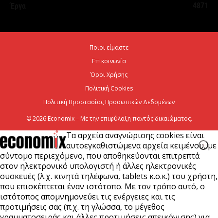
4871
Έργα
5 Αυγούστου 2026
Χαρτογραφώντας το οικοσύστημα των spin-offs
Ποιοι είμαστε
στη Θεσσαλονίκη
Επικοινωνία
5 Αυγούστου 2026
Όροι Χρήσης
Πολιτική Cookies
Πολιτική Προστασίας Προσωπικών Δεδομένων
© 2026 Economix – Με την επιφύλαξη παντός δικαιώματος.
Τα αρχεία αναγνώρισης cookies είναι
αυτοεγκαθιστώμενα αρχεία κειμένου, με
σύντομο περιεχόμενο, που αποθηκεύονται επιτρεπτά
στον ηλεκτρονικό υπολογιστή ή άλλες ηλεκτρονικές
συσκευές (λ.χ. κινητά τηλέφωνα, tablets κ.ο.κ.) του χρήστη,
που επισκέπτεται έναν ιστότοπο. Με τον τρόπο αυτό, ο
ιστότοπος απομνημονεύει τις ενέργειες και τις
προτιμήσεις σας (π.χ. τη γλώσσα, το μέγεθος
γραμματοσειράς και άλλες προτιμήσεις απεικόνισης) για