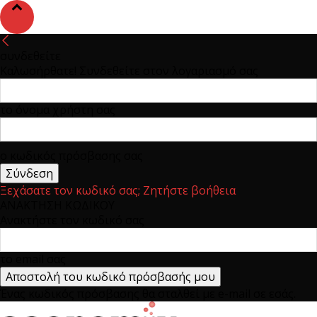
συνδεθείτε
Καλωσήρθατε! Συνδεθείτε στον λογαριασμό σας
το όνομα χρήστη σας
ο κωδικός πρόσβασης σας
Ξεχάσατε τον κωδικό σας; Ζητήστε βοήθεια
ΑΝΑΚΤΗΣΗ ΚΩΔΙΚΟΥ
Ανακτήστε τον κωδικό σας
το email σας
Ένας κωδικός πρόσβασης θα σταλθεί με e-mail σε εσάς.