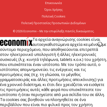
Επικοινωνία
στις 10-11-12 Αυγούστου
Όροι Χρήσης
6 Αυγούστου 2026
Πολιτική Cookies
Πολιτική Προστασίας Προσωπικών Δεδομένων
© 2026 Economix – Με την επιφύλαξη παντός δικαιώματος.
Τα αρχεία αναγνώρισης cookies είναι
αυτοεγκαθιστώμενα αρχεία κειμένου, με
σύντομο περιεχόμενο, που αποθηκεύονται επιτρεπτά
στον ηλεκτρονικό υπολογιστή ή άλλες ηλεκτρονικές
συσκευές (λ.χ. κινητά τηλέφωνα, tablets κ.ο.κ.) του χρήστη,
που επισκέπτεται έναν ιστότοπο. Με τον τρόπο αυτό, ο
ιστότοπος απομνημονεύει τις ενέργειες και τις
προτιμήσεις σας (π.χ. τη γλώσσα, το μέγεθος
γραμματοσειράς και άλλες προτιμήσεις απεικόνισης) για
ένα χρονικό διάστημα, κι έτσι δεν χρειάζεται να εισάγετε
τις προτιμήσεις αυτές κάθε φορά που επισκέπτεστε τον
ιστότοπο ή όταν περιηγείστε από μια σελίδα του σε άλλη.
Τα cookies σας βοηθούν να πλοηγηθείτε σε ένα
περιβάλλον που είναι πιο φιλικό προς τον χρήστη.