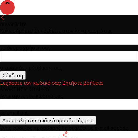
συνδεθείτε
Καλωσήρθατε! Συνδεθείτε στον λογαριασμό σας
το όνομα χρήστη σας
ο κωδικός πρόσβασης σας
Ξεχάσατε τον κωδικό σας; Ζητήστε βοήθεια
ΑΝΑΚΤΗΣΗ ΚΩΔΙΚΟΥ
Ανακτήστε τον κωδικό σας
το email σας
Ένας κωδικός πρόσβασης θα σταλθεί με e-mail σε εσάς.