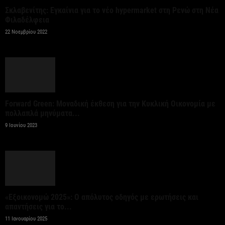
Σκλαβενίτης: Εγκαίνια για το νέο hypermarket στη Ρενώ στη Νέα
6 Αυγούστου 2026
Φιλαδέλφεια
22 Νοεμβρίου 2022
Ξεκινούν τα δοκιμαστικά δρομολόγια στην
επέκταση του μετρό προς Καλαμαριά
6 Αυγούστου 2026
Χρηματοδότηση 204,6 εκατ. ευρώ από το Εθνικό
Forward Green: Μοναδική έκθεση για την Κυκλική Οικονομία με
Πρόγραμμα Ανάπτυξης για την ανάπλαση της ΔΕΘ
πολλαπλά μηνύματα...
9 Ιουνίου 2023
6 Αυγούστου 2026
ΟΠΕΚΑ: Αύριο η δεύτερη πληρωμή των δικαιούχων
του Λογαριασμού Αγροτικής Εστίας
6 Αυγούστου 2026
«Εξοικονομώ 2025»: Ο απόλυτος οδηγός με ερωτήσεις και
απαντήσεις για το...
CrediaBank: Στα 53,6 εκατ. ευρώ τα
11 Ιανουαρίου 2025