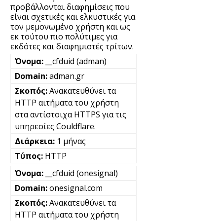
προβάλλονται διαφημίσεις που
είναι σχετικές και ελκυστικές για
τον μεμονωμένο χρήστη και ως
εκ τούτου πιο πολύτιμες για
εκδότες και διαφημιστές τρίτων.
__cfduid (adman)
adman.gr
Ανακατευθύνει τα
HTTP αιτήματα του χρήστη
στα αντίστοιχα HTTPS για τις
υπηρεσίες Couldflare.
1 μήνας
HTTP
__cfduid (onesignal)
onesignal.com
Ανακατευθύνει τα
HTTP αιτήματα του χρήστη