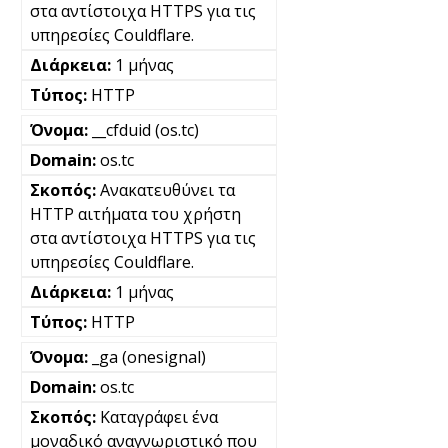
στα αντίστοιχα HTTPS για τις
υπηρεσίες Couldflare.
1 μήνας
HTTP
__cfduid (os.tc)
os.tc
Ανακατευθύνει τα
HTTP αιτήματα του χρήστη
στα αντίστοιχα HTTPS για τις
υπηρεσίες Couldflare.
1 μήνας
HTTP
_ga (onesignal)
os.tc
Καταγράφει ένα
μοναδικό αναγνωριστικό που