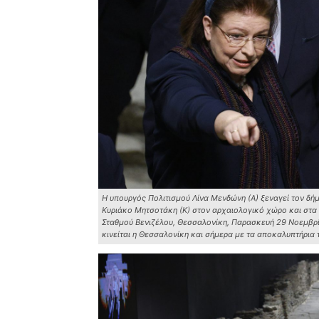
Η υπουργός Πολιτισμού Λίνα Μενδώνη (Α) ξεναγεί τον δή
Κυριάκο Μητσοτάκη (Κ) στον αρχαιολογικό χώρο και στα
Σταθμού Βενιζέλου, Θεσσαλονίκη, Παρασκευή 29 Νοεμβρί
κινείται η Θεσσαλονίκη και σήμερα με τα αποκαλυπτήρ