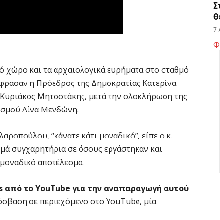
Σ
Θ
7 
Φ
Κ
ό χώρο και τα αρχαιολογικά ευρήματα στο σταθμό
ο
η
φρασαν η Πρόεδρος της Δημοκρατίας Κατερίνα
6 
Κυριάκος Μητσοτάκης, μετά την ολοκλήρωση της
ισμού Λίνα Μενδώνη.
Κ
Μ
λαροπούλου, “κάνατε κάτι μοναδικό”, είπε ο κ.
β
ρμά συγχαρητήρια σε όσους εργάστηκαν και
6 
 μοναδικό αποτέλεσμα.
s από το YouTube για την αναπαραγωγή αυτού
Σ
ε
όσβαση σε περιεχόμενο στο YouTube, μία
να