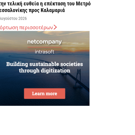
την τελική ευθεία η επέκταση του Μετρό
εσσαλονίκης προς Καλαμαριά
Αυγούστου 2026
όρτωση περισσοτέρων
. Χατζηδάκης: Στον κάλαθο των αχρήστων
ι αμφισβητήσεις για το καλώδιο της
λεκτρικής διασύνδεσης...
Αυγούστου 2026
υβερνητική Επιτροπή Βιομηχανίας – Κυρ.
ητσοτάκης: Η ενίσχυση της παραγωγικής
άσης αποτελεί στρατηγική προτεραιότητα
Αυγούστου 2026
την ΑΑΔΕ ο Κυρ. Μητσοτάκης για την
φαρμογή myAGRO: Η χώρα δεν μπορεί
...