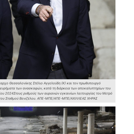
α
6 
Ο
δ
Ε
6 
C
ε
6 
μαρχο Θεσσαλονίκης Στέλιο Αγγελούδη (Κ) και τον πρωθυπουργό
 ευρήματα των ανασκαφών, κατά τη διάρκεια των αποκαλυπτηρίων του
ου 2024Στους ρυθμούς των αυριανών εγκαινίων λειτουργίας του Μετρό
ια του Σταθμού Βενιζέλου. ΑΠΕ-ΜΠΕ/ΑΠΕ-ΜΠΕ/ΑΧΙΛΛΕΑΣ ΧΗΡΑΣ
Β
κ
6 
Ο