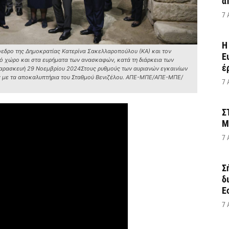
α
7 
Η
όεδρο της Δημοκρατίας Κατερίνα Σακελλαροπούλου (ΚΑ) και τον
Ε
 χώρο και στα ευρήματα των ανασκαφών, κατά τη διάρκεια των
έ
Παρασκευή 29 Νοεμβρίου 2024Στους ρυθμούς των αυριανών εγκαινίων
ερα με τα αποκαλυπτήρια του Σταθμού Βενιζέλου. ΑΠΕ-ΜΠΕ/ΑΠΕ-ΜΠΕ/
7 
Σ
Μ
7 
Σ
δ
Ε
7 