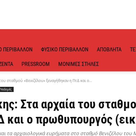
Ό ΠΕΡΙΒΆΛΛΟΝ
ΦΥΣΙΚΌ ΠΕΡΙΒΆΛΛΟΝ
ΑΠΌΒΛΗΤΑ
ΤΕ
ΖΈΝΤΑ
PRESSROOM
ΜΌΝΙΜΕΣ ΣΤΉΛΕΣ
ου σταθμού «Βενιζέλου» ξεναγήθηκαν η ΠτΔ και ο...
Υποδομές
ης: Στα αρχαία του σταθμο
Δ και ο πρωθυπουργός (εικ
και τα αρχαιολογικά ευρήματα στο σταθμό Βενιζέλου του