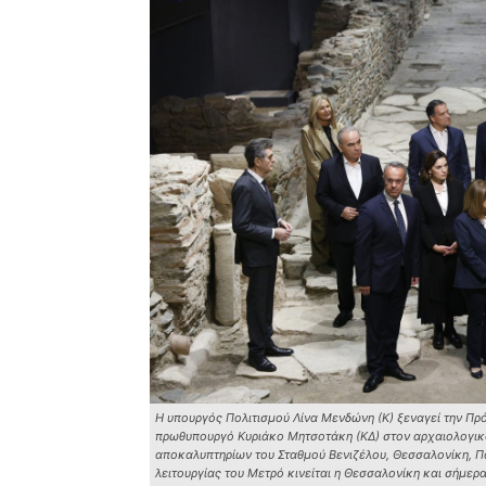
Η υπουργός Πολιτισμού Λίνα Μενδώνη (Κ) ξεναγεί την Πρ
πρωθυπουργό Κυριάκο Μητσοτάκη (ΚΔ) στον αρχαιολογικό
αποκαλυπτηρίων του Σταθμού Βενιζέλου, Θεσσαλονίκη, 
λειτουργίας του Μετρό κινείται η Θεσσαλονίκη και σήμ