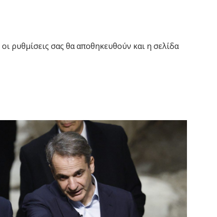
6 
Έ
σ
οι ρυθμίσεις σας θα αποθηκευθούν και η σελίδα
σ
6 
Σ
4
6 
Ξ
ε
6 
Χ
Ε