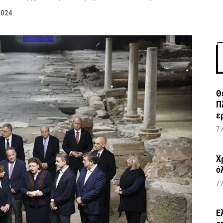
2024
Θ
Π
ε
7 
Χ
ό
7 
Έ