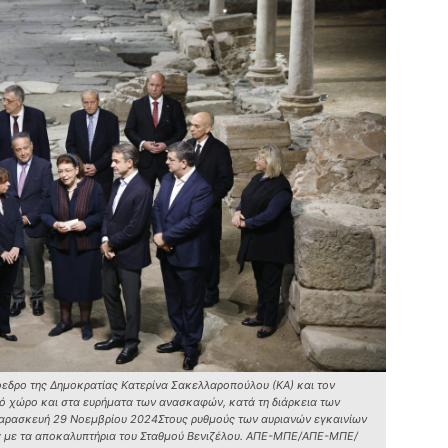
σ
6 
Ν
Ι
6 
Ψ
κ
6 
όεδρο της Δημοκρατίας Κατερίνα Σακελλαροπούλου (ΚΑ) και τον
 χώρο και στα ευρήματα των ανασκαφών, κατά τη διάρκεια των
Παρασκευή 29 Νοεμβρίου 2024Στους ρυθμούς των αυριανών εγκαινίων
ερα με τα αποκαλυπτήρια του Σταθμού Βενιζέλου. ΑΠΕ-ΜΠΕ/ΑΠΕ-ΜΠΕ/