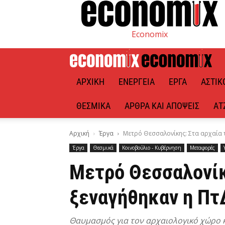
Economix
ΑΡΧΙΚΉ
ΕΝΈΡΓΕΙΑ
ΈΡΓΑ
ΑΣΤΙΚ
ΘΕΣΜΙΚΆ
ΆΡΘΡΑ ΚΑΙ ΑΠΌΨΕΙΣ
ΑΤ
Αρχική
Έργα
Μετρό Θεσσαλονίκης: Στα αρχαία τ
Έργα
Θεσμικά
Κοινοβούλιο - Κυβέρνηση
Μεταφορές
Μετρό Θεσσαλονίκ
ξεναγήθηκαν η Πτ
Θαυμασμός για τον αρχαιολογικό χώρο 