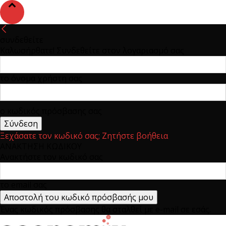
συνδεθείτε
Καλωσήρθατε! Συνδεθείτε στον λογαριασμό σας
το όνομα χρήστη σας
ο κωδικός πρόσβασης σας
Ξεχάσατε τον κωδικό σας; Ζητήστε βοήθεια
ΑΝΑΚΤΗΣΗ ΚΩΔΙΚΟΥ
Ανακτήστε τον κωδικό σας
το email σας
Ένας κωδικός πρόσβασης θα σταλθεί με e-mail σε εσάς.