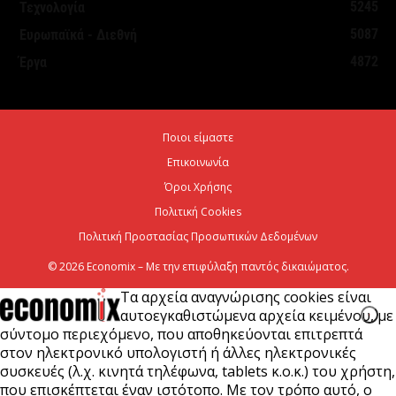
5245
Τεχνολογία
5087
Ευρωπαϊκά - Διεθνή
ΥΠΕΘΟΟ: Υποβλήθηκε το αίτημα για την
4872
Έργα
ενεργοποίηση της ρήτρας διαφυγής για την
ενεργειακή ανθεκτικότητα
6 Αυγούστου 2026
Ποιοι είμαστε
Επικοινωνία
Viohalco: Ισχυρές επιδόσεις το πρώτο εξάμηνο του
2026
Όροι Χρήσης
Πολιτική Cookies
6 Αυγούστου 2026
Πολιτική Προστασίας Προσωπικών Δεδομένων
© 2026 Economix – Με την επιφύλαξη παντός δικαιώματος.
Τα αρχεία αναγνώρισης cookies είναι
αυτοεγκαθιστώμενα αρχεία κειμένου, με
σύντομο περιεχόμενο, που αποθηκεύονται επιτρεπτά
στον ηλεκτρονικό υπολογιστή ή άλλες ηλεκτρονικές
συσκευές (λ.χ. κινητά τηλέφωνα, tablets κ.ο.κ.) του χρήστη,
που επισκέπτεται έναν ιστότοπο. Με τον τρόπο αυτό, ο