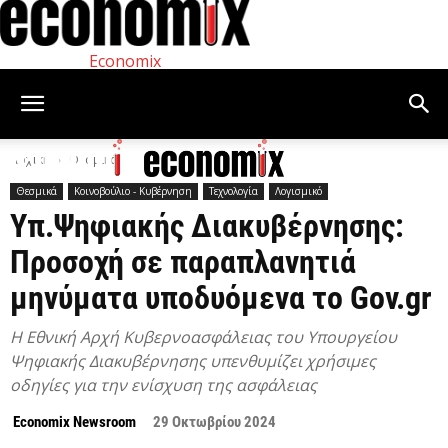
Economix
Αρχική
Θεσμικά
Θεσμικά
Κοινοβούλιο - Κυβέρνηση
Τεχνολογία
Λογισμικό
Υπ.Ψηφιακής Διακυβέρνησης:
Προσοχή σε παραπλανητιά
μηνύματα υποδυόμενα το Gov.gr
H Εθνική Αρχή Κυβερνοασφάλειας του Υπουργείου
Ψηφιακής Διακυβέρνησης υπενθυμίζει χρήσιμες
οδηγίες για την ενίσχυση της ασφάλειας
Economix Newsroom
29 Οκτωβρίου 2024