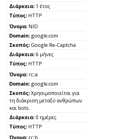
1 έτος
HTTP
NID
google.com
Google Re-Captcha
6 μήνες
HTTP
rc::a
google.com
Χρησιμοποιείται για
τη διάκριση μεταξύ ανθρώπων
και bots.
0 ημέρες
HTTP
rc::b