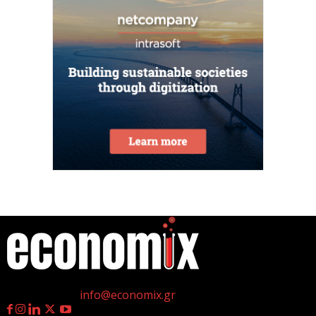
6 Αυγούστου 2026
ΟΠΕΚΑ: Αύριο η δεύτερη πληρωμή των δικαιούχων
του Λογαριασμού Αγροτικής Εστίας
6 Αυγούστου 2026
CrediaBank: Στα 53,6 εκατ. ευρώ τα
επαναλαμβανόμενα λειτουργικά κέρδη
6 Αυγούστου 2026
Βιομηχανία: επίθεση ουσίας από ΕΛΑΣ σε
κυβέρνηση Μητσοτάκη
6 Αυγούστου 2026
η
Γεννημένοι την 4
Ιουλίου.
Οι ελληνικές scale-ups επιχειρήσεις στρέφονται
Επικοινωνία:
info@economix.gr
στην ανάπτυξη