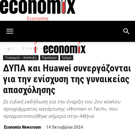
Economix
Αρχική
Οικονομία – Ανάπτυξη
Οικονομία – Ανάπτυξη
Τεχνολογία
Χρήμα
ΔΥΠΑ και Huawei συνεργάζονται
για την ενίσχυση της γυναικείας
απασχόλησης
Σε ειδική εκδήλωση για την έναρξη του 2ου κύκλου
προγράμματος κατάρτισης «Women in Tech», που
πραγματοποιήθηκε σήμερα στην Αθήνα
Economix Newsroom
14 Οκτωβρίου 2024