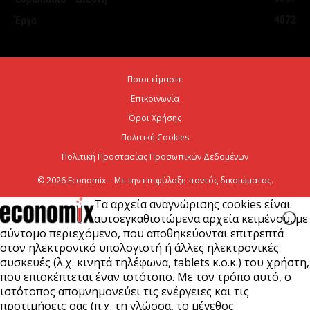
ΥΠΕΘΟΟ: Υποβλήθηκε το αίτημα για την
4872
Έργα
ενεργοποίηση της ρήτρας διαφυγής για την
ενεργειακή ανθεκτικότητα
6 Αυγούστου 2026
Ποιοι είμαστε
Επικοινωνία
Viohalco: Ισχυρές επιδόσεις το πρώτο εξάμηνο του
2026
Όροι Χρήσης
Πολιτική Cookies
6 Αυγούστου 2026
Πολιτική Προστασίας Προσωπικών Δεδομένων
© 2026 Economix – Με την επιφύλαξη παντός δικαιώματος.
Τα αρχεία αναγνώρισης cookies είναι
αυτοεγκαθιστώμενα αρχεία κειμένου, με
σύντομο περιεχόμενο, που αποθηκεύονται επιτρεπτά
στον ηλεκτρονικό υπολογιστή ή άλλες ηλεκτρονικές
συσκευές (λ.χ. κινητά τηλέφωνα, tablets κ.ο.κ.) του χρήστη,
που επισκέπτεται έναν ιστότοπο. Με τον τρόπο αυτό, ο
ιστότοπος απομνημονεύει τις ενέργειες και τις
προτιμήσεις σας (π.χ. τη γλώσσα, το μέγεθος