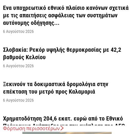
Ένα υποχρεωτικό εθνικό πλαίσιο κανόνων σχετικά
με τις απαιτήσεις ασφάλειας των συστημάτων
αυτόνομης οδήγησης...
6 Αυγούστου 2026
Σλοβακία: Ρεκόρ υψηλής θερμοκρασίας με 42,2
βαθμούς Κελσίου
6 Αυγούστου 2026
Ξεκινούν τα δοκιμαστικά δρομολόγια στην
επέκταση του μετρό προς Καλαμαριά
6 Αυγούστου 2026
Χρηματοδότηση 204,6 εκατ. ευρώ από το Εθνικό
Πρόγραμμα Ανάπτυξης για την ανάπλαση της ΔΕΘ
Φόρτωση περισσοτέρων