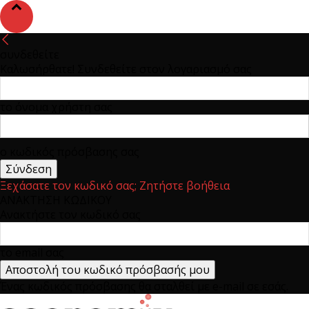
συνδεθείτε
Καλωσήρθατε! Συνδεθείτε στον λογαριασμό σας
το όνομα χρήστη σας
ο κωδικός πρόσβασης σας
Ξεχάσατε τον κωδικό σας; Ζητήστε βοήθεια
ΑΝΑΚΤΗΣΗ ΚΩΔΙΚΟΥ
Ανακτήστε τον κωδικό σας
το email σας
Ένας κωδικός πρόσβασης θα σταλθεί με e-mail σε εσάς.