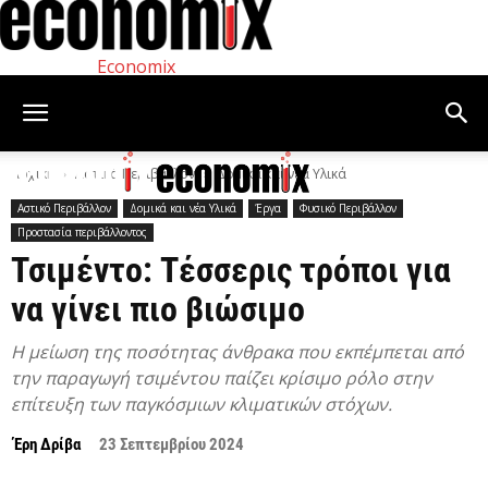
Economix
Αρχική
Αστικό Περιβάλλον
Δομικά και νέα Υλικά
Αστικό Περιβάλλον
Δομικά και νέα Υλικά
Έργα
Φυσικό Περιβάλλον
Προστασία περιβάλλοντος
Τσιμέντο: Τέσσερις τρόποι για
να γίνει πιο βιώσιμο
Η μείωση της ποσότητας άνθρακα που εκπέμπεται από
την παραγωγή τσιμέντου παίζει κρίσιμο ρόλο στην
επίτευξη των παγκόσμιων κλιματικών στόχων.
Έρη Δρίβα
23 Σεπτεμβρίου 2024