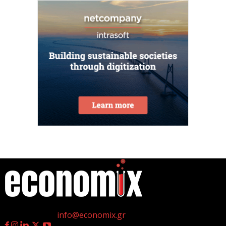
νέες θέσεις εργασίας υψηλής εξειδίκευσης τα
τελευταία επτά χρόνια...
7 Αυγούστου 2026
Θεσσαλονίκη: Οι αλλαγές στις λεωφορειακές
γραμμές που θα ισχύσουν με τη λειτουργία της
επέκτασης...
7 Αυγούστου 2026
Υποχώρησε στο 3,4% ο πληθωρισμός τον Ιούλιο
7 Αυγούστου 2026
«Γιατί οι Τούρκοι συρρέουν στα ελληνικά νησιά;»
7 Αυγούστου 2026
η
Γεννημένοι την 4
Ιουλίου.
Επικοινωνία:
info@economix.gr