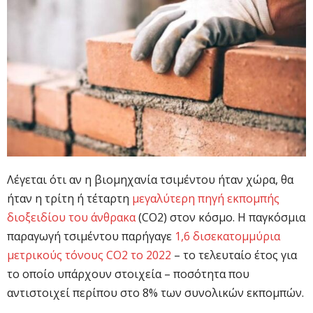
Λέγεται ότι αν η βιομηχανία τσιμέντου ήταν χώρα, θα
ήταν η τρίτη ή τέταρτη
μεγαλύτερη πηγή εκπομπής
διοξειδίου του άνθρακα
(CO2) στον κόσμο. Η παγκόσμια
παραγωγή τσιμέντου παρήγαγε
1,6 δισεκατομμύρια
μετρικούς τόνους CO2 το 2022
– το τελευταίο έτος για
το οποίο υπάρχουν στοιχεία – ποσότητα που
αντιστοιχεί περίπου στο 8% των συνολικών εκπομπών.