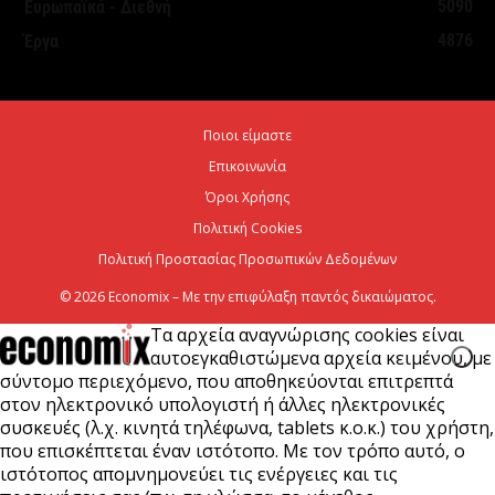
5090
Ευρωπαϊκά - Διεθνή
τουριστική ανάπτυξη
4876
Έργα
7 Αυγούστου 2026
Χρίστος Δήμας: «Προχωρούν τα έργα σε όλο το
Ποιοι είμαστε
μήκος του ΒΟΑΚ»
Επικοινωνία
7 Αυγούστου 2026
Όροι Χρήσης
Πολιτική Cookies
Πολιτική Προστασίας Προσωπικών Δεδομένων
© 2026 Economix – Με την επιφύλαξη παντός δικαιώματος.
Τα αρχεία αναγνώρισης cookies είναι
αυτοεγκαθιστώμενα αρχεία κειμένου, με
σύντομο περιεχόμενο, που αποθηκεύονται επιτρεπτά
στον ηλεκτρονικό υπολογιστή ή άλλες ηλεκτρονικές
συσκευές (λ.χ. κινητά τηλέφωνα, tablets κ.ο.κ.) του χρήστη,
που επισκέπτεται έναν ιστότοπο. Με τον τρόπο αυτό, ο
ιστότοπος απομνημονεύει τις ενέργειες και τις