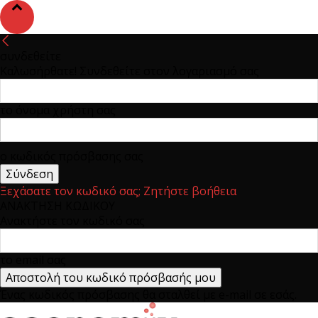
συνδεθείτε
Καλωσήρθατε! Συνδεθείτε στον λογαριασμό σας
το όνομα χρήστη σας
ο κωδικός πρόσβασης σας
Ξεχάσατε τον κωδικό σας; Ζητήστε βοήθεια
ΑΝΑΚΤΗΣΗ ΚΩΔΙΚΟΥ
Ανακτήστε τον κωδικό σας
το email σας
Ένας κωδικός πρόσβασης θα σταλθεί με e-mail σε εσάς.