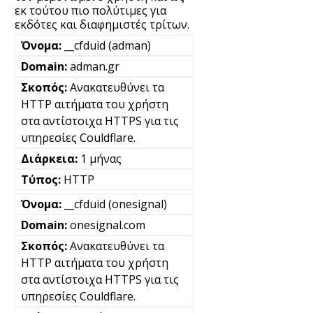
εκ τούτου πιο πολύτιμες για
εκδότες και διαφημιστές τρίτων.
__cfduid (adman)
adman.gr
Ανακατευθύνει τα
HTTP αιτήματα του χρήστη
στα αντίστοιχα HTTPS για τις
υπηρεσίες Couldflare.
1 μήνας
HTTP
__cfduid (onesignal)
onesignal.com
Ανακατευθύνει τα
HTTP αιτήματα του χρήστη
στα αντίστοιχα HTTPS για τις
υπηρεσίες Couldflare.