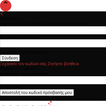
συνδεθείτε
Καλωσήρθατε! Συνδεθείτε στον λογαριασμό σας
το όνομα χρήστη σας
ο κωδικός πρόσβασης σας
Ξεχάσατε τον κωδικό σας; Ζητήστε βοήθεια
ΑΝΑΚΤΗΣΗ ΚΩΔΙΚΟΥ
Ανακτήστε τον κωδικό σας
το email σας
Ένας κωδικός πρόσβασης θα σταλθεί με e-mail σε εσάς.