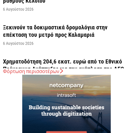
βαθμούς Κελσίου
6 Αυγούστου 2026
Ξεκινούν τα δοκιμαστικά δρομολόγια στην
επέκταση του μετρό προς Καλαμαριά
6 Αυγούστου 2026
Χρηματοδότηση 204,6 εκατ. ευρώ από το Εθνικό
Πρόγραμμα Ανάπτυξης για την ανάπλαση της ΔΕΘ
Φόρτωση περισσοτέρων
6 Αυγούστου 2026
ΟΠΕΚΑ: Αύριο η δεύτερη πληρωμή των δικαιούχων
του Λογαριασμού Αγροτικής Εστίας
6 Αυγούστου 2026
CrediaBank: Στα 53,6 εκατ. ευρώ τα