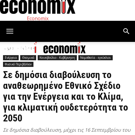
Economix
Αρχική
Ενέργεια
Ενέργεια
Θεσμικά
Κοινοβούλιο - Κυβέρνηση
Νομοθεσία - εγκύκλιοι
Φυσικό Περιβάλλον
Σε δημόσια διαβούλευση το
αναθεωρημένο Εθνικό Σχέδιο
για την Ενέργεια και το Κλίμα,
για κλιματική ουδετερότητα το
2050
Σε δημόσια διαβούλευση, μέχρι τις 16 Σεπτεμβρίου του