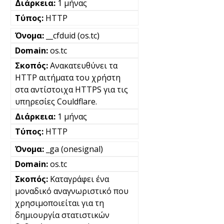
1 μήνας
HTTP
__cfduid (os.tc)
os.tc
Ανακατευθύνει τα
HTTP αιτήματα του χρήστη
στα αντίστοιχα HTTPS για τις
υπηρεσίες Couldflare.
1 μήνας
HTTP
_ga (onesignal)
os.tc
Καταγράφει ένα
μοναδικό αναγνωριστικό που
χρησιμοποιείται για τη
δημιουργία στατιστικών