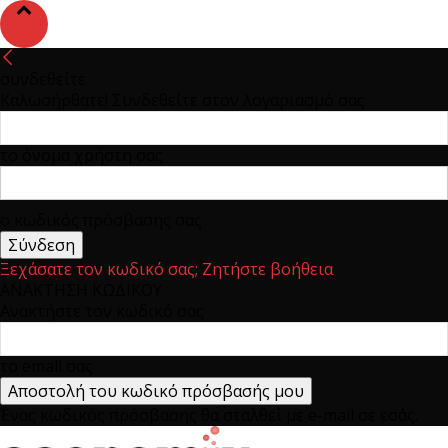
συνδεθείτε
Καλωσήρθατε! Συνδεθείτε στον λογαριασμό σας
το όνομα χρήστη σας
ο κωδικός πρόσβασης σας
Ξεχάσατε τον κωδικό σας; Ζητήστε βοήθεια
ΑΝΑΚΤΗΣΗ ΚΩΔΙΚΟΥ
Ανακτήστε τον κωδικό σας
το email σας
Ένας κωδικός πρόσβασης θα σταλθεί με e-mail σε εσάς.