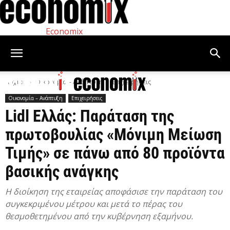
Economix
Αρχική
Οικονομία – Ανάπτυξη
Επιχειρήσεις
Οικονομία – Ανάπτυξη
Επιχειρήσεις
Lidl Ελλάς: Παράταση της
πρωτοβουλίας «Μόνιμη Μείωση
Τιμής» σε πάνω από 80 προϊόντα
βασικής ανάγκης
Η διοίκηση της εταιρείας αποφάσισε την παράταση του
συγκεκριμένου μέτρου και μετά το πέρας του
θεσμοθετημένου από την κυβέρνηση εξαμήνου.