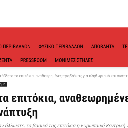
Ό ΠΕΡΙΒΆΛΛΟΝ
ΦΥΣΙΚΌ ΠΕΡΙΒΆΛΛΟΝ
ΑΠΌΒΛΗΤΑ
ΤΕ
ΖΈΝΤΑ
PRESSROOM
ΜΌΝΙΜΕΣ ΣΤΉΛΕΣ
ετάβλητα τα επιτόκια, αναθεωρημένες προβλέψεις για πληθωρισμό και ανάπτ
ήμα
τα επιτόκια, αναθεωρημέν
νάπτυξη
 άλλωστε, τα βασικά της επιτόκια η Ευρωπαϊκή Κεντρική 