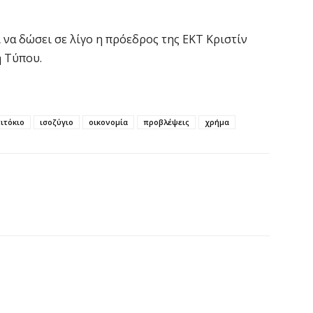
Χ
s
5 
 να δώσει σε λίγο η πρόεδρος της ΕΚΤ Κριστίν
 Τύπου.
Σ
Ε
κ
ιτόκιο
ισοζύγιο
οικονομία
προβλέψεις
χρήμα
5 
Ά
ο
π
5 
Κ
α
ε
5 