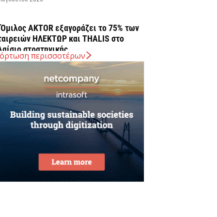
 Όμιλος AKTOR εξαγοράζει το 75% των
ταιρειών ΗΛΕΚΤΩΡ και THALIS στο
λαίσιο στρατηγικής...
όρτωση περισσοτέρων
Αυγούστου 2026
ELLENiQ ENERGY: Με EBITDA 734 εκατ.
υρώ στο α΄ εξάμηνο
Αυγούστου 2026
 ΕΕ θα χρησιμοποιήσει 1,4
ισεκατομμύριο ευρώ από τόκους
αγωμένων ρωσικών περιουσιακών
τοιχείων για...
Αυγούστου 2026