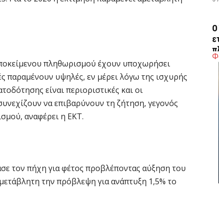
Ο
ε
π
Φ
 υποκείμενου πληθωρισμού έχουν υποχωρήσει
5 
μές παραμένουν υψηλές, εν μέρει λόγω της ισχυρής
τοδότησης είναι περιοριστικές και οι
H
συνεχίζουν να επιβαρύνουν τη ζήτηση, γεγονός
ε
σμού, αναφέρει η ΕΚΤ.
5 
Η
δ
π
ασε τον πήχη για φέτος προβλέποντας αύξηση του
σ
αμετάβλητη την πρόβλεψη για ανάπτυξη 1,5% το
5 