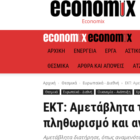
Economix
ΑΡΧΙΚΉ
ΕΝΈΡΓΕΙΑ
ΈΡΓΑ
ΑΣΤΙΚ
ΘΕΣΜΙΚΆ
ΆΡΘΡΑ ΚΑΙ ΑΠΌΨΕΙΣ
ΑΤ
Αρχική
Θεσμικά
Ευρωπαϊκά - Διεθνή
ΕΚΤ: Αμ
Θεσμικά
Ευρωπαϊκά - Διεθνή
Οικονομία – Ανάπτυξη
Χρ
ΕΚΤ: Αμετάβλητα 
πληθωρισμό και α
Αμετάβλητα διατήρησε, όπως αναμενόταν