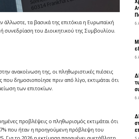
Χ
Α
Π
 άλλωστε, τα βασικά της επιτόκια η Ευρωπαϊκή
6 
νή συνεδρίαση του Διοικητικού της Συμβουλίου.
M
ε
6 
την ανακοίνωση της, οι πληθωριστικές πιέσεις
Δ
 που δημοσιοποίησε πριν από λίγο, εκτιμάται ότι
τ
μείωση των επιτοκίων.
σ
6 
Δ
ρημένες προβλέψεις ο πληθωρισμός εκτιμάται ότι
σ
2,7% που ήταν η προηγούμενη πρόβλεψη του
ε
25. Για το 2026 η εκτίμηση παραμένει αμετάβλητη
5 