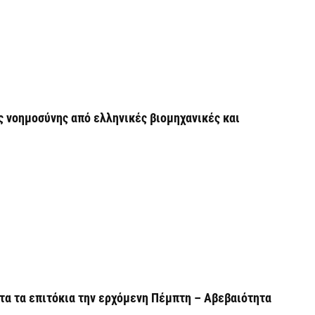
G
ε
κα
5 
ς νοημοσύνης από ελληνικές βιομηχανικές και
Υ
M
δ
5 
Κ
Κ
χ
5 
τα τα επιτόκια την ερχόμενη Πέμπτη – Αβεβαιότητα