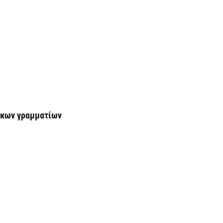
Ε
δ
έ
5 
Έ
τ
τη
5 
τόκων γραμματίων
Ο
δ
π
5 
Ό
σ
8