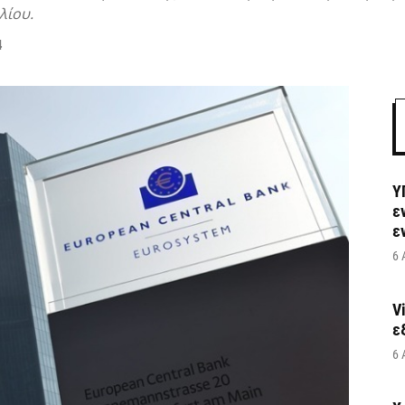
λίου.
4
Υ
ε
ε
6 
V
ε
6 