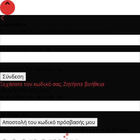
συνδεθείτε
Καλωσήρθατε! Συνδεθείτε στον λογαριασμό σας
το όνομα χρήστη σας
ο κωδικός πρόσβασης σας
Ξεχάσατε τον κωδικό σας; Ζητήστε βοήθεια
ΑΝΑΚΤΗΣΗ ΚΩΔΙΚΟΥ
Ανακτήστε τον κωδικό σας
το email σας
Ένας κωδικός πρόσβασης θα σταλθεί με e-mail σε εσάς.