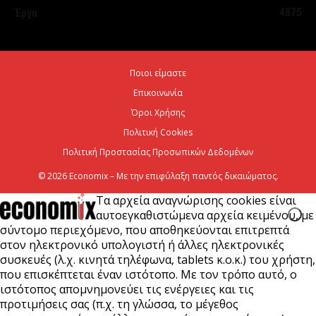
4875
Έργα
2 εκατομμύρια επιβάτες
6 Αυγούστου 2026
Ποιοι είμαστε
Ψεκασμοί για την καταπολέμηση των κουνουπιών,
Επικοινωνία
στις 10-11-12 Αυγούστου
Όροι Χρήσης
6 Αυγούστου 2026
Πολιτική Cookies
Πολιτική Προστασίας Προσωπικών Δεδομένων
© 2026 Economix – Με την επιφύλαξη παντός δικαιώματος.
Τα αρχεία αναγνώρισης cookies είναι
αυτοεγκαθιστώμενα αρχεία κειμένου, με
σύντομο περιεχόμενο, που αποθηκεύονται επιτρεπτά
στον ηλεκτρονικό υπολογιστή ή άλλες ηλεκτρονικές
συσκευές (λ.χ. κινητά τηλέφωνα, tablets κ.ο.κ.) του χρήστη,
που επισκέπτεται έναν ιστότοπο. Με τον τρόπο αυτό, ο
ιστότοπος απομνημονεύει τις ενέργειες και τις
προτιμήσεις σας (π.χ. τη γλώσσα, το μέγεθος