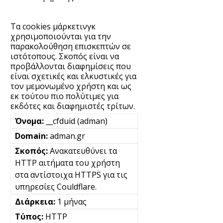
Τα cookies μάρκετινγκ
χρησιμοποιούνται για την
παρακολούθηση επισκεπτών σε
ιστότοπους. Σκοπός είναι να
προβάλλονται διαφημίσεις που
είναι σχετικές και ελκυστικές για
τον μεμονωμένο χρήστη και ως
εκ τούτου πιο πολύτιμες για
εκδότες και διαφημιστές τρίτων.
__cfduid (adman)
adman.gr
Ανακατευθύνει τα
HTTP αιτήματα του χρήστη
στα αντίστοιχα HTTPS για τις
υπηρεσίες Couldflare.
1 μήνας
HTTP