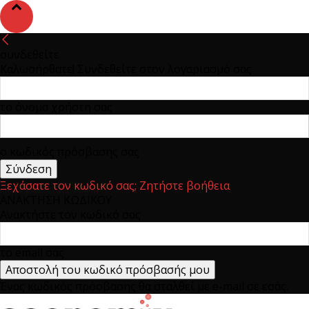
συνδεθείτε
Καλωσήρθατε! Συνδεθείτε στον λογαριασμό σας
το όνομα χρήστη σας
ο κωδικός πρόσβασης σας
Ξεχάσατε τον κωδικό σας; Ζητήστε βοήθεια
ΑΝΑΚΤΗΣΗ ΚΩΔΙΚΟΥ
Ανακτήστε τον κωδικό σας
το email σας
Ένας κωδικός πρόσβασης θα σταλθεί με e-mail σε εσάς.