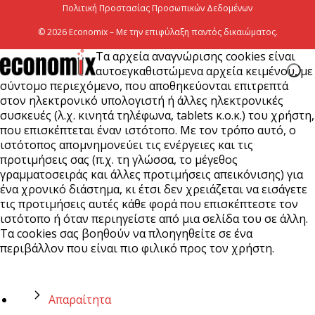
Πολιτική Προστασίας Προσωπικών Δεδομένων
© 2026 Economix – Με την επιφύλαξη παντός δικαιώματος.
Τα αρχεία αναγνώρισης cookies είναι
αυτοεγκαθιστώμενα αρχεία κειμένου, με
σύντομο περιεχόμενο, που αποθηκεύονται επιτρεπτά
στον ηλεκτρονικό υπολογιστή ή άλλες ηλεκτρονικές
συσκευές (λ.χ. κινητά τηλέφωνα, tablets κ.ο.κ.) του χρήστη,
που επισκέπτεται έναν ιστότοπο. Με τον τρόπο αυτό, ο
ιστότοπος απομνημονεύει τις ενέργειες και τις
προτιμήσεις σας (π.χ. τη γλώσσα, το μέγεθος
γραμματοσειράς και άλλες προτιμήσεις απεικόνισης) για
ένα χρονικό διάστημα, κι έτσι δεν χρειάζεται να εισάγετε
τις προτιμήσεις αυτές κάθε φορά που επισκέπτεστε τον
ιστότοπο ή όταν περιηγείστε από μια σελίδα του σε άλλη.
Τα cookies σας βοηθούν να πλοηγηθείτε σε ένα
περιβάλλον που είναι πιο φιλικό προς τον χρήστη.
Απαραίτητα