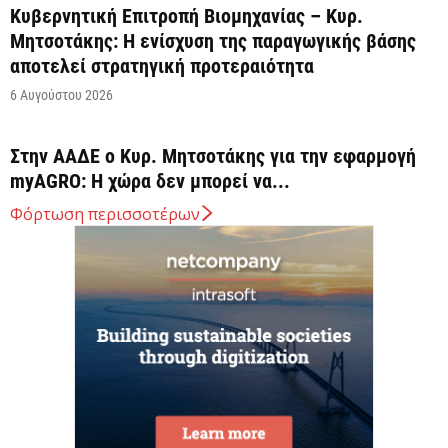
Κυβερνητική Επιτροπή Βιομηχανίας – Κυρ.
Μητσοτάκης: Η ενίσχυση της παραγωγικής βάσης
αποτελεί στρατηγική προτεραιότητα
6 Αυγούστου 2026
Στην ΑΑΔΕ ο Κυρ. Μητσοτάκης για την εφαρμογή
myAGRO: Η χώρα δεν μπορεί να...
6 Αυγούστου 2026
Φόρτωση περισσοτέρων
Ένα υποχρεωτικό εθνικό πλαίσιο κανόνων σχετικά
με τις απαιτήσεις ασφάλειας των συστημάτων
αυτόνομης οδήγησης...
6 Αυγούστου 2026
Σλοβακία: Ρεκόρ υψηλής θερμοκρασίας με 42,2
βαθμούς Κελσίου