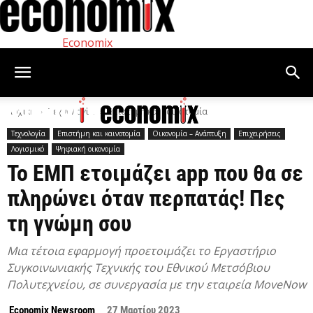
Economix
Αρχική
Τεχνολογία
Επιστήμη και καινοτομία
Τεχνολογία
Επιστήμη και καινοτομία
Οικονομία – Ανάπτυξη
Επιχειρήσεις
Λογισμικό
Ψηφιακή οικονομία
Το ΕΜΠ ετοιμάζει app που θα σε
πληρώνει όταν περπατάς! Πες
τη γνώμη σου
Μια τέτοια εφαρμογή προετοιμάζει το Εργαστήριο
Συγκοινωνιακής Τεχνικής του Εθνικού Μετσόβιου
Πολυτεχνείου, σε συνεργασία με την εταιρεία MoveNow
Economix Newsroom
27 Μαρτίου 2023