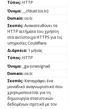
HTTP
__cfduid (os.tc)
os.tc
Ανακατευθύνει τα
HTTP αιτήματα του χρήστη
στα αντίστοιχα HTTPS για τις
υπηρεσίες Couldflare.
1 μήνας
HTTP
_ga (onesignal)
os.tc
Καταγράφει ένα
μοναδικό αναγνωριστικό που
χρησιμοποιείται για τη
δημιουργία στατιστικών
δεδομένων σχετικά με τον