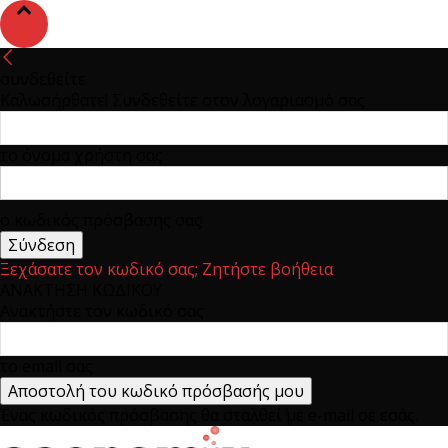
συνδεθείτε
Καλωσήρθατε! Συνδεθείτε στον λογαριασμό σας
το όνομα χρήστη σας
ο κωδικός πρόσβασης σας
Ξεχάσατε τον κωδικό σας; Ζητήστε βοήθεια
ΑΝΑΚΤΗΣΗ ΚΩΔΙΚΟΥ
Ανακτήστε τον κωδικό σας
το email σας
Ένας κωδικός πρόσβασης θα σταλθεί με e-mail σε εσάς.