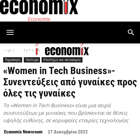
Economix
Αρχική
Τεχνολογία
Startups
Τεχνολογία
Startups
Επιστήμη και καινοτομία
«Women in Tech Business»-
Συνεντεύξεις από γυναίκες προς
όλες τις γυναίκες
To «Women in Tech Business» είναι μια σειρά
συνεντεύξεων με γυναίκες που βρίσκονται σε θέσεις
υψηλής ευθύνης, σε κορυφαίες εταιρίες τεχνολογίας
Economix Newsroom
27 Δεκεμβρίου 2022